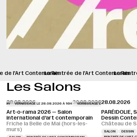
e
de l'Art Contemorain
La Rentrée
de l'Art Contemorain
La Rentr
Les Salons
28.08.2026
30.08.2026
28.08.2026
VERNISSAGE LE 28.08.2026 À 16H
VERNISSAGE LE 28.08.2026 À 16H
VE
Art-o-rama 2026 — Salon
PARÉIDOLIE, S
international d’art contemporain
Dessin Contem
Friche la Belle de Mai (hors-les-
Château de S
murs)
SALON
DESSIN
RENTRÉE DE L'ART