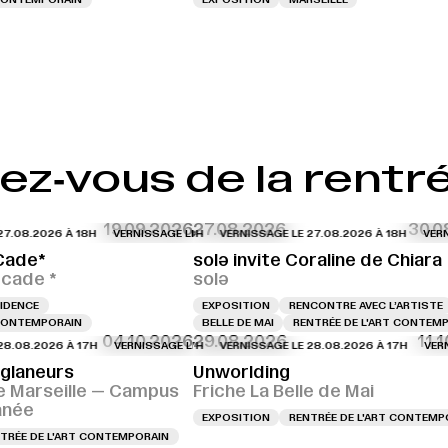
NISSAGE LE 04.12.2026 À 18H
VERNISSAGE LE 04.12.2026 À 18H
VERNISSAGE
ez‑vous de la rentr
19.09.2026
27.08.2026
30.0
8.2026 À 18H
RNISSAGE LE 27.08.2026 À 17H
VERNISSAGE LE 27.08.2026 À 18H
VERNISSAGE LE 27.08.2026 À 17H
VERNISSAGE LE 27.08.2026 À 18H
VERNISSAGE LE 27.08.2026
VERNISSAG
VERNISS
-Cade*
solə invite Coraline de Chiara
-cade *
solə
IDENCE
EXPOSITION
RENCONTRE AVEC L’ARTISTE
 CONTEMPORAIN
BELLE DE MAI
RENTRÉE DE L'ART CONTEM
04.10.2026
29.08.2026
11.
08.2026 À 17H
RNISSAGE LE 28.08.2026 À 16H
VERNISSAGE LE 28.08.2026 À 17H
VERNISSAGE LE 28.08.2026 À 16H
VERNISSAGE LE 28.08.2026 À 17H
VERNISSAGE LE 28.08.2026
VERNISSA
VERNISS
 glaneurs
Unworlding
e Marseille — Campus
Friche La Belle de Mai
anée
EXPOSITION
RENTRÉE DE L'ART CONTEMP
TRÉE DE L'ART CONTEMPORAIN