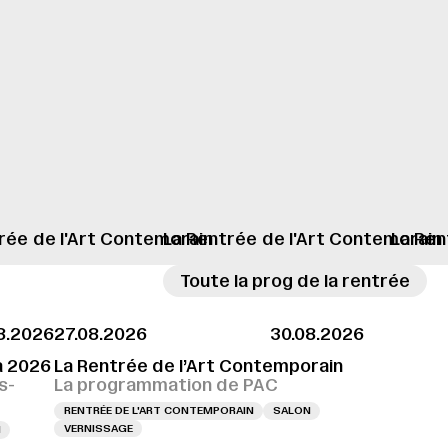
→
rée
de l'Art Contemorain
La Rentrée
de l'Art Contemorain
La Ren
Toute la prog de la rentrée
8.2026
27.08.2026
30.08.2026
GE LE 28.08.2026 À 16H
VERNISSAGE LE 28.08.2026 À 16H
a 2026
La Rentrée de l’Art Contemporain
s-
La programmation de PAC
RENTRÉE DE L'ART CONTEMPORAIN
SALON
VERNISSAGE
N