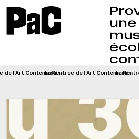
P
a
C
Pro
une 
musé
écol
cont
e
de l'Art Contemorain
La Rentrée
de l'Art Contemorain
La Rentr