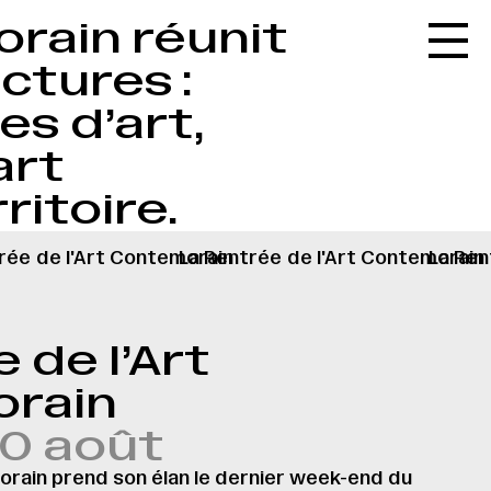
rain réunit
Accueil
ctures :
Le réseau
es d’art,
L'agenda
art
La carte
ritoire.
Le festival
Le lieu
rée
de l'Art Contemorain
La Rentrée
de l'Art Contemorain
La Ren
Les ressources
Le journal
 de l’Art
Contact
rain
Recherche
30 août
porain prend son élan le dernier week-end du