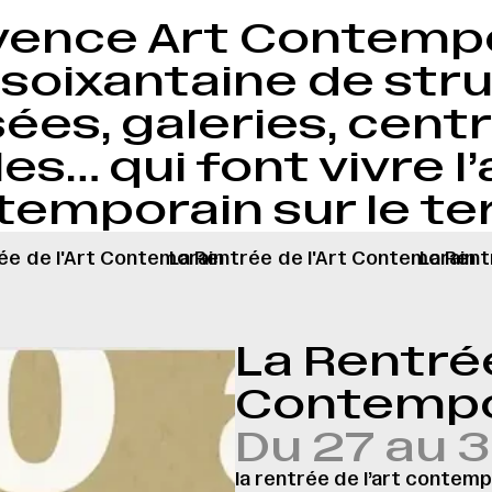
vence Art Contempo
soixantaine de stru
es, galeries, centr
es… qui font vivre l’
emporain sur le ter
ée
de l'Art Contemorain
La Rentrée
de l'Art Contemorain
La Rent
La Rentrée
Contempo
Du 27 au 
la rentrée de l’art contem