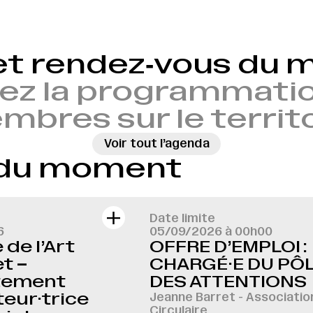
et rendez‑vous du
ez la programmatio
bres sur le territ
Voir tout l’agenda
→
 du moment
Date limite
6
05/09/2026 à 00h00
de l’Art
OFFRE D’EMPLOI :
t –
CHARGÉ·E DU PÔ
tement
DES ATTENTIONS
eur·trice
Jeanne Barret - Associatio
Circulaire