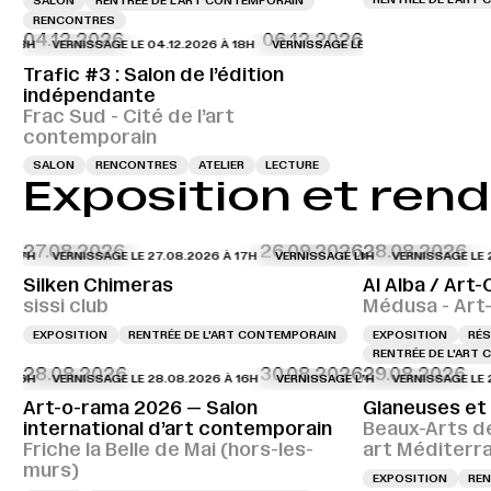
SALON
RENTRÉE DE L'ART CONTEMPORAIN
RENCONTRES
04.12.2026
06.12.2026
VERNISSAGE LE 04.12.2026 À 18H
VERNISSAGE LE 04.12.2026 À 18H
VER
Trafic #3 : Salon de l’édition
indépendante
Frac Sud - Cité de l’art
contemporain
SALON
RENCONTRES
ATELIER
LECTURE
Exposition et rend
27.08.2026
26.09.2026
28.08.2026
VERNISSAGE LE 27.08.2026 À 17H
VERNISSAGE LE 27.08.2026 À 17H
VERNISSAGE LE 27.0
VE
Silken Chimeras
Al Alba / Art
sissi club
Médusa - Art
EXPOSITION
RENTRÉE DE L'ART CONTEMPORAIN
EXPOSITION
RÉS
RENTRÉE DE L'ART
28.08.2026
30.08.2026
29.08.2026
VERNISSAGE LE 28.08.2026 À 16H
VERNISSAGE LE 28.08.2026 À 16H
VERNISSAGE LE 28.
VE
Art-o-rama 2026 — Salon
Glaneuses et
international d’art contemporain
Beaux-Arts d
Friche la Belle de Mai (hors-les-
art Méditerr
murs)
EXPOSITION
REN