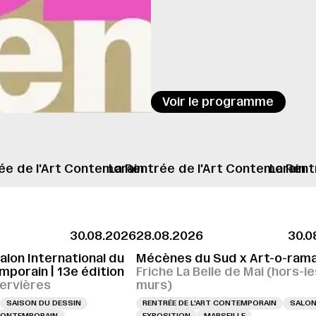
Voir le programme
ée
de l'Art Contemorain
La Rentrée
de l'Art Contemorain
La Rent
30.08.2026
28.08.2026
30.0
RNISSAGE LE 28.08.2026 À 16H
VERNISSAGE LE 28.08.2026 À 16H
VERNISSA
alon International du
Mécènes du Sud x Art-o-ram
porain | 13e édition
Friche La Belle de Mai (hors-le
ervières
murs)
SAISON DU DESSIN
RENTRÉE DE L'ART CONTEMPORAIN
SALO
 CONTEMPORAIN
EXPOSITION
MARSEILLE