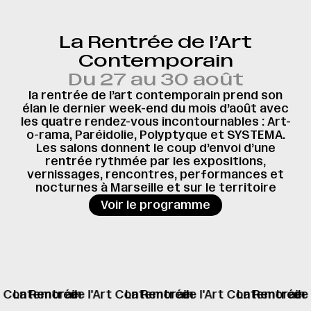
La Rentrée de l’Art
Contemporain
Du 27 au 30 août
la rentrée de l’art contemporain prend son
élan le dernier week-end du mois d’août avec
les quatre rendez-vous incontournables : Art-
o-rama, Paréidolie, Polyptyque et SYSTEMA.
Les salons donnent le coup d’envoi d’une
rentrée rythmée par les expositions,
vernissages, rencontres, performances et
nocturnes à Marseille et sur le territoire
→
Voir le programme
rt Contemorain
La Rentrée
de l'Art Contemorain
La Rentrée
de l'Art Contemorain
La Rentrée
de