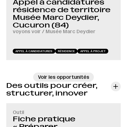
Appel à candidatures
résidence de territoire
Musée Marc Deydier,
Cucuron (84)
voyons voir / Musée Marc Deydier
APPEL À CANDIDATURES
RÉSIDENCE
APPEL À PROJET
→
Voir les opportunités
Des outils pour créer,
structurer, innover
Outil
Fiche pratique
« Préparer