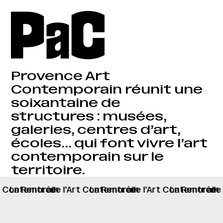
Provence Art
Contemporain réunit une
soixantaine de
structures : musées,
galeries, centres d’art,
écoles… qui font vivre l’art
contemporain sur le
territoire.
rt Contemorain
La Rentrée
de l'Art Contemorain
La Rentrée
de l'Art Contemorain
La Rentrée
de