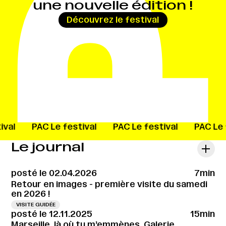
une nouvelle édition !
→
Découvrez le festival
ival
PAC
Le festival
PAC
Le festival
PAC
Le
Le journal
posté le 02.04.2026
7min
Retour en images - première visite du samedi
en 2026 !
VISITE GUIDÉE
posté le 12.11.2025
15min
Marseille, là où tu m’emmènes, Galerie