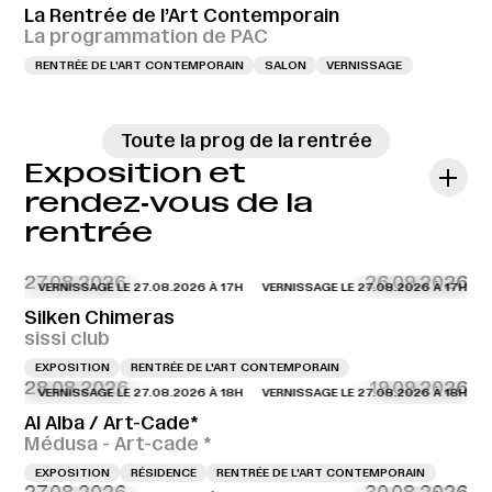
La Rentrée de l’Art Contemporain
La programmation de PAC
RENTRÉE DE L'ART CONTEMPORAIN
SALON
VERNISSAGE
Toute la prog de la rentrée
Exposition et
rendez‑vous de la
rentrée
27.08.2026
26.09.2026
VERNISSAGE LE 27.08.2026 À 17H
VERNISSAGE LE 27.08.2026 À 17H
VERN
Silken Chimeras
sissi club
EXPOSITION
RENTRÉE DE L'ART CONTEMPORAIN
28.08.2026
19.09.2026
VERNISSAGE LE 27.08.2026 À 18H
VERNISSAGE LE 27.08.2026 À 18H
VERN
Al Alba / Art-Cade*
Médusa - Art-cade *
EXPOSITION
RÉSIDENCE
RENTRÉE DE L'ART CONTEMPORAIN