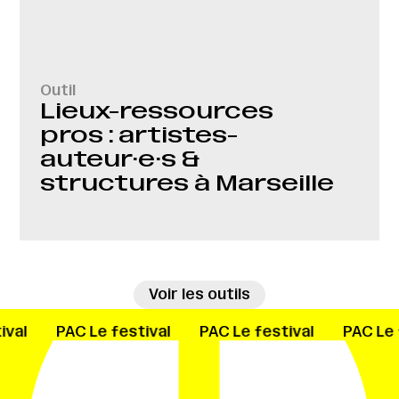
Outil
Lieux-ressources
pros : artistes-
auteur·e·s &
structures à Marseille
→
Voir les outils
ival
PAC
Le festival
PAC
Le festival
PAC
Le