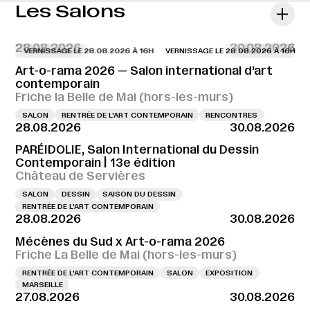
Les Salons
28.08.2026
30.08.2026
VERNISSAGE LE 28.08.2026 À 16H
VERNISSAGE LE 28.08.2026 À 16H
VER
Art-o-rama 2026 — Salon international d’art
contemporain
Friche la Belle de Mai (hors-les-murs)
SALON
RENTRÉE DE L'ART CONTEMPORAIN
RENCONTRES
28.08.2026
30.08.2026
PARÉIDOLIE, Salon International du Dessin
Contemporain | 13e édition
Château de Servières
SALON
DESSIN
SAISON DU DESSIN
RENTRÉE DE L'ART CONTEMPORAIN
28.08.2026
30.08.2026
Mécènes du Sud x Art-o-rama 2026
Friche La Belle de Mai (hors-les-murs)
RENTRÉE DE L'ART CONTEMPORAIN
SALON
EXPOSITION
MARSEILLE
27.08.2026
30.08.2026