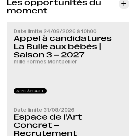
Les opportunités du
moment
Date limite
24/08/2026 à 10h00
Appel à candidatures
La Bulle aux bébés |
Saison 3 – 2027
mille formes Montpellier
APPEL À PROJET
Date limite
31/08/2026
Espace de l’Art
Concret –
Recrutement