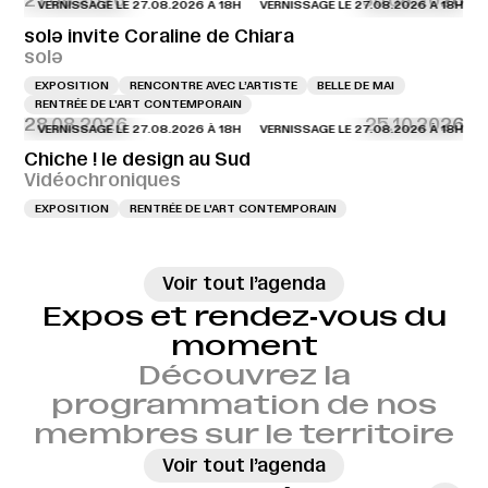
27.08.2026
30.08.2026
VERNISSAGE LE 27.08.2026 À 18H
VERNISSAGE LE 27.08.2026 À 18H
VERN
solə invite Coraline de Chiara
solə
EXPOSITION
RENCONTRE AVEC L’ARTISTE
BELLE DE MAI
RENTRÉE DE L'ART CONTEMPORAIN
28.08.2026
25.10.2026
VERNISSAGE LE 27.08.2026 À 18H
VERNISSAGE LE 27.08.2026 À 18H
VERN
Chiche ! le design au Sud
Vidéochroniques
EXPOSITION
RENTRÉE DE L'ART CONTEMPORAIN
→
Voir tout l’agenda
Expos et rendez‑vous du
moment
Découvrez la
programmation de nos
membres sur le territoire
→
Voir tout l’agenda