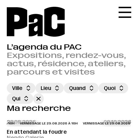
L’agenda du PAC
Expositions, rendez-vous,
actus, résidence, ateliers,
parcours et visites
Ville
Lieu
Quand
Quoi
Qui
Ma recherche
29.08.2026
09.10.2026
6 À 16H
VERNISSAGE LE 29.08.2026 À 16H
VERNISSAGE LE 29.08.2026 À 16
En attendant la foudre
Nendo Galerie