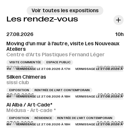
Voir toutes les expositions
Les rendez-vous
27.08.2026
10h
Moving d’un mur à l’autre, visite Les Nouveaux
Ateliers
Centre d’Arts Plastiques Fernand Léger
VISITE COMMENTÉE
ESPACE PUBLIC
27.08.2026
26.09.2026
À 17H
VERNISSAGE LE 27.08.2026 À 17H
VERNISSAGE LE 27.08.2026 À 17H
Silken Chimeras
sissi club
EXPOSITION
RENTRÉE DE L'ART CONTEMPORAIN
28.08.2026
19.09.2026
À 18H
VERNISSAGE LE 27.08.2026 À 18H
VERNISSAGE LE 27.08.2026 À 18H
Al Alba / Art-Cade*
Médusa - Art-cade *
EXPOSITION
RÉSIDENCE
RENTRÉE DE L'ART CONTEMPORAIN
27.08.2026
30.08.2026
À 18H
VERNISSAGE LE 27.08.2026 À 18H
VERNISSAGE LE 27.08.2026 À 18H