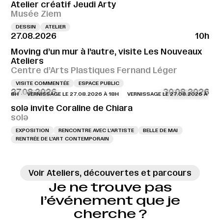
Atelier créatif Jeudi Arty
Musée Ziem
DESSIN
ATELIER
27.08.2026
10h
Moving d’un mur à l’autre, visite Les Nouveaux
Ateliers
Centre d’Arts Plastiques Fernand Léger
VISITE COMMENTÉE
ESPACE PUBLIC
27.08.2026
30.08.2026
À 18H
VERNISSAGE LE 27.08.2026 À 18H
VERNISSAGE LE 27.08.2026 À 18H
solə invite Coraline de Chiara
solə
EXPOSITION
RENCONTRE AVEC L’ARTISTE
BELLE DE MAI
RENTRÉE DE L'ART CONTEMPORAIN
Voir Ateliers, découvertes et parcours
Je ne trouve pas
l’événement que je
cherche ?