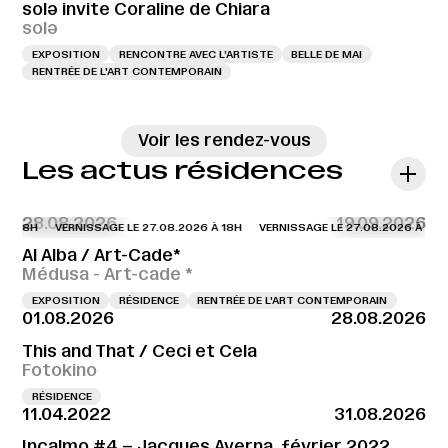
solə invite Coraline de Chiara
solə
EXPOSITION
RENCONTRE AVEC L’ARTISTE
BELLE DE MAI
RENTRÉE DE L'ART CONTEMPORAIN
→
Voir les rendez-vous
Les actus résidences
28.08.2026
19.09.2026
À 18H
VERNISSAGE LE 27.08.2026 À 18H
VERNISSAGE LE 27.08.2026 À 18H
Al Alba / Art-Cade*
Médusa - Art-cade *
EXPOSITION
RÉSIDENCE
RENTRÉE DE L'ART CONTEMPORAIN
01.08.2026
28.08.2026
This and That / Ceci et Cela
Fotokino
RÉSIDENCE
11.04.2022
31.08.2026
Incalmo #4 – Jacques Averna, février 2022