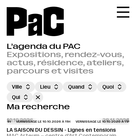
L’agenda du PAC
Expositions, rendez-vous,
actus, résidence, ateliers,
parcours et visites
Ville
Lieu
Quand
Quoi
Qui
Ma recherche
10.10.2026
28.11.2026
 À 11H
VERNISSAGE LE 10.10.2026 À 11H
VERNISSAGE LE 10.10.2026 À 11H
V
LA SAISON DU DESSIN - Lignes en tensions
MAC Arteum – centre d’Art Contemporain