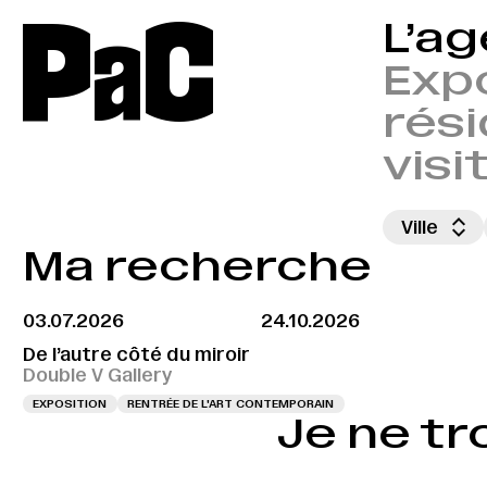
P
a
C
L’a
Expo
rési
visi
Ville
Ma recherche
03.07.2026
24.10.2026
De l’autre côté du miroir
Double V Gallery
EXPOSITION
RENTRÉE DE L'ART CONTEMPORAIN
Je ne tr