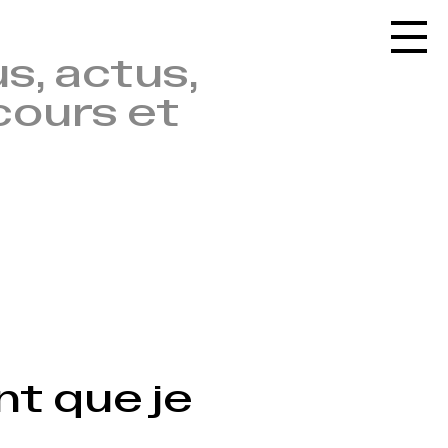
Accueil
s, actus,
Le réseau
cours et
L'agenda
La carte
Le festival
Le lieu
Les ressources
Le journal
Contact
Recherche
nt que je