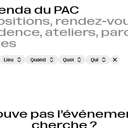
genda du PAC
sitions, rendez-vou
dence, ateliers, par
tes
Lieu
Quand
Quoi
Qui
ouve pas l’événeme
cherche ?