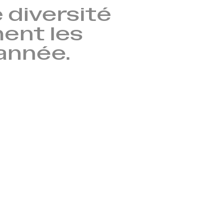
 diversité
nent les
’année.
→