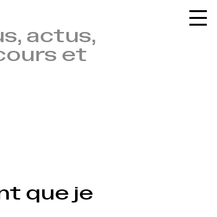
Accueil
s, actus,
Le réseau
cours et
L'agenda
La carte
Le festival
Le lieu
Les ressources
Le journal
VERNISSAGE LE 29.08.2026 À 18H
Contact
Recherche
nt que je