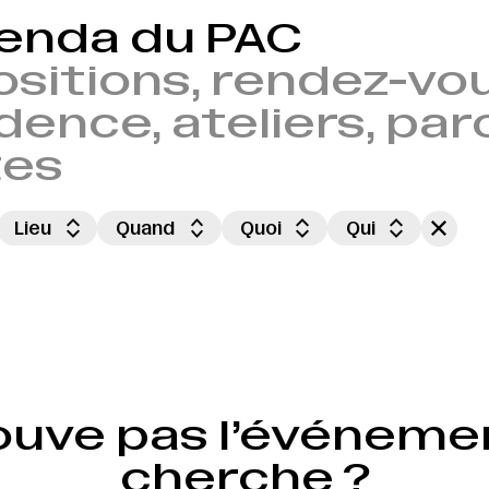
genda du PAC
sitions, rendez-vou
dence, ateliers, par
tes
Lieu
Quand
Quoi
Qui
 18H
VERNISSAGE LE 29.08.2026 À 18H
VERNISSAGE LE 29.08.2026 À 18H
ouve pas l’événeme
cherche ?