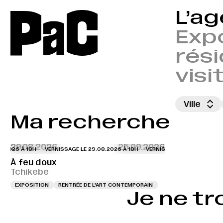
P
a
C
L’a
Expo
rési
visi
Ville
Ma recherche
29.08.2026
25.09.2026
2026 À 18H
VERNISSAGE LE 29.08.2026 À 18H
VERNISSAGE LE 29.08.2026 À
À feu doux
Tchikebe
EXPOSITION
RENTRÉE DE L'ART CONTEMPORAIN
Je ne tr