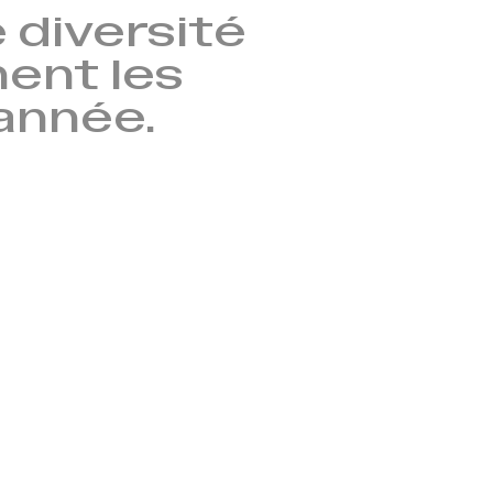
 diversité
nent les
’année.
→