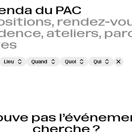
genda du PAC
sitions, rendez-vou
dence, ateliers, par
tes
Lieu
Quand
Quoi
Qui
ouve pas l’événeme
cherche ?