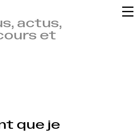
Accueil
s, actus,
Le réseau
cours et
L'agenda
La carte
Le festival
Le lieu
Les ressources
Le journal
Contact
Recherche
nt que je