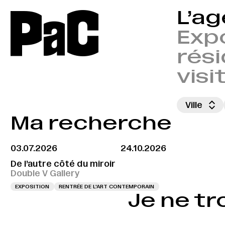
P
a
C
L’a
Expo
rési
visi
Ville
Ma recherche
03.07.2026
24.10.2026
De l’autre côté du miroir
Double V Gallery
EXPOSITION
RENTRÉE DE L'ART CONTEMPORAIN
Je ne tr