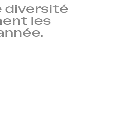
 diversité
nent les
’année.
→