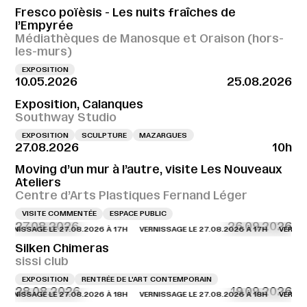
Fresco poïèsis - Les nuits fraîches de
l’Empyrée
Médiathèques de Manosque et Oraison (hors-
les-murs)
EXPOSITION
10.05.2026
25.08.2026
Exposition, Calanques
Southway Studio
EXPOSITION
SCULPTURE
MAZARGUES
27.08.2026
10h
Moving d’un mur à l’autre, visite Les Nouveaux
Ateliers
Centre d’Arts Plastiques Fernand Léger
VISITE COMMENTÉE
ESPACE PUBLIC
27.08.2026
26.09.2026
NISSAGE LE 27.08.2026 À 17H
VERNISSAGE LE 27.08.2026 À 17H
VERNISSAG
Silken Chimeras
sissi club
EXPOSITION
RENTRÉE DE L'ART CONTEMPORAIN
28.08.2026
19.09.2026
NISSAGE LE 27.08.2026 À 18H
VERNISSAGE LE 27.08.2026 À 18H
VERNISSAG