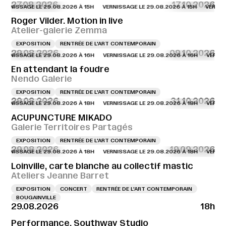
27.08.2026
17.10.2026
NISSAGE LE 29.08.2026 À 15H
VERNISSAGE LE 29.08.2026 À 15H
VERNISSAG
Roger Vilder. Motion in live
Atelier-galerie Zemma
EXPOSITION
RENTRÉE DE L'ART CONTEMPORAIN
29.08.2026
09.10.2026
NISSAGE LE 29.08.2026 À 16H
VERNISSAGE LE 29.08.2026 À 16H
VERNISSAG
En attendant la foudre
Nendo Galerie
EXPOSITION
RENTRÉE DE L'ART CONTEMPORAIN
29.08.2026
31.10.2026
NISSAGE LE 29.08.2026 À 18H
VERNISSAGE LE 29.08.2026 À 18H
VERNISSAG
ACUPUNCTURE MIKADO
Galerie Territoires Partagés
EXPOSITION
RENTRÉE DE L'ART CONTEMPORAIN
29.08.2026
19.09.2026
NISSAGE LE 29.08.2026 À 18H
VERNISSAGE LE 29.08.2026 À 18H
VERNISSAG
Loinville, carte blanche au collectif mastic
Ateliers Jeanne Barret
EXPOSITION
CONCERT
RENTRÉE DE L'ART CONTEMPORAIN
BOUGAINVILLE
29.08.2026
18h
Performance, Southway Studio