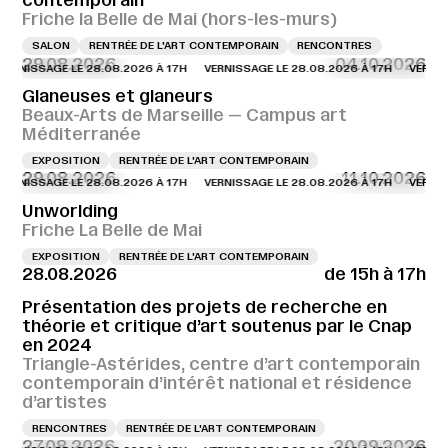
contemporain
Friche la Belle de Mai (hors-les-murs)
SALON
RENTRÉE DE L'ART CONTEMPORAIN
RENCONTRES
29.08.2026
04.10.2026
NISSAGE LE 28.08.2026 À 17H
VERNISSAGE LE 28.08.2026 À 17H
VERNISSAG
Glaneuses et glaneurs
Beaux-Arts de Marseille — Campus art
Méditerranée
EXPOSITION
RENTRÉE DE L'ART CONTEMPORAIN
29.08.2026
11.10.2026
NISSAGE LE 28.08.2026 À 17H
VERNISSAGE LE 28.08.2026 À 17H
VERNISSAG
Unworlding
Friche La Belle de Mai
EXPOSITION
RENTRÉE DE L'ART CONTEMPORAIN
28.08.2026
de 15h à 17h
Présentation des projets de recherche en
théorie et critique d’art soutenus par le Cnap
en 2024
Triangle-Astérides, centre d’art contemporain
contemporain d’intérêt national et résidence
d’artistes
RENCONTRES
RENTRÉE DE L'ART CONTEMPORAIN
27.08.2026
20.09.2026