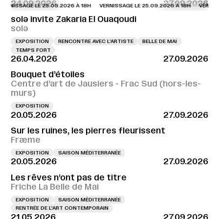
24.09.2026
27.09.2026
NISSAGE LE 25.09.2026 À 18H
VERNISSAGE LE 25.09.2026 À 18H
VERNISSAG
solə invite Zakaria El Ouaqoudi
solə
EXPOSITION
RENCONTRE AVEC L’ARTISTE
BELLE DE MAI
TEMPS FORT
26.04.2026
27.09.2026
Bouquet d’étoiles
Centre d’art de Jausiers - Frac Sud (hors-les-
murs)
EXPOSITION
20.05.2026
27.09.2026
Sur les ruines, les pierres fleurissent
Fræme
EXPOSITION
SAISON MÉDITERRANÉE
20.05.2026
27.09.2026
Les rêves n’ont pas de titre
Friche La Belle de Mai
EXPOSITION
SAISON MÉDITERRANÉE
RENTRÉE DE L'ART CONTEMPORAIN
21.05.2026
27.09.2026