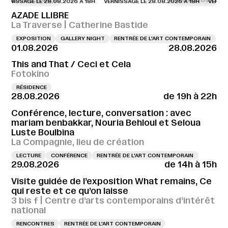
NISSAGE LE 28.08.2026 À 18H
VERNISSAGE LE 28.08.2026 À 18H
VERNISSAG
AZADE LLIBRE
La Traverse | Catherine Bastide
EXPOSITION
GALLERY NIGHT
RENTRÉE DE L'ART CONTEMPORAIN
01.08.2026
28.08.2026
This and That / Ceci et Cela
Fotokino
RÉSIDENCE
28.08.2026
de 19h à 22h
Conférence, lecture, conversation : avec
mariam benbakkar, Nouria Behloul et Seloua
Luste Boulbina
La Compagnie, lieu de création
LECTURE
CONFÉRENCE
RENTRÉE DE L'ART CONTEMPORAIN
29.08.2026
de 14h à 15h
Visite guidée de l’exposition What remains, Ce
qui reste et ce qu’on laisse
3 bis f | Centre d’arts contemporains d’intérêt
national
RENCONTRES
RENTRÉE DE L'ART CONTEMPORAIN