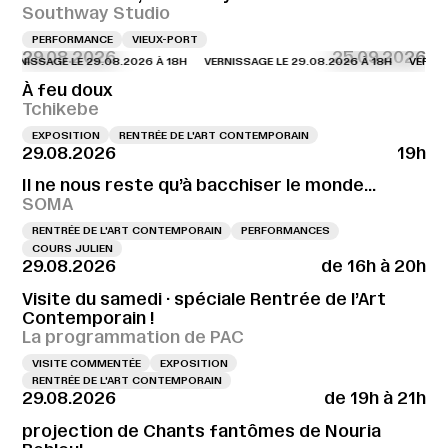
Southway Studio
PERFORMANCE
VIEUX-PORT
29.08.2026
25.09.2026
NISSAGE LE 29.08.2026 À 18H
VERNISSAGE LE 29.08.2026 À 18H
VERNISSAG
À feu doux
Tchikebe
EXPOSITION
RENTRÉE DE L'ART CONTEMPORAIN
29.08.2026
19h
Il ne nous reste qu’à bacchiser le monde…
SOMA
RENTRÉE DE L'ART CONTEMPORAIN
PERFORMANCES
COURS JULIEN
29.08.2026
de 16h à 20h
Visite du samedi · spéciale Rentrée de l’Art
Contemporain !
La programmation de PAC
VISITE COMMENTÉE
EXPOSITION
RENTRÉE DE L'ART CONTEMPORAIN
29.08.2026
de 19h à 21h
projection de Chants fantômes de Nouria