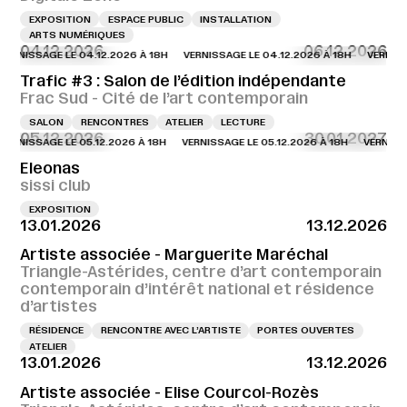
EXPOSITION
ESPACE PUBLIC
INSTALLATION
ARTS NUMÉRIQUES
04.12.2026
06.12.2026
NISSAGE LE 04.12.2026 À 18H
VERNISSAGE LE 04.12.2026 À 18H
VERNISSAGE
Trafic #3 : Salon de l’édition indépendante
Frac Sud - Cité de l’art contemporain
SALON
RENCONTRES
ATELIER
LECTURE
05.12.2026
30.01.2027
NISSAGE LE 05.12.2026 À 18H
VERNISSAGE LE 05.12.2026 À 18H
VERNISSAGE
Eleonas
sissi club
EXPOSITION
13.01.2026
13.12.2026
Artiste associée - Marguerite Maréchal
Triangle-Astérides, centre d’art contemporain
contemporain d’intérêt national et résidence
d’artistes
RÉSIDENCE
RENCONTRE AVEC L’ARTISTE
PORTES OUVERTES
ATELIER
13.01.2026
13.12.2026
Artiste associée - Elise Courcol-Rozès