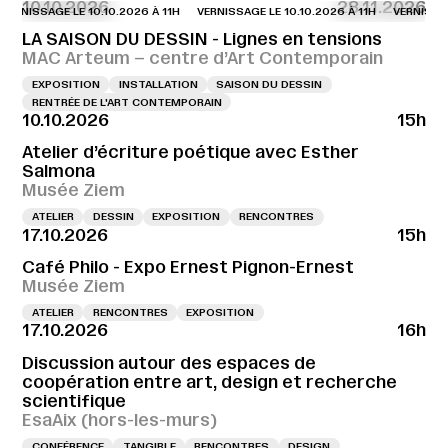
10.10.2026
28.11.2026
RNISSAGE LE 10.10.2026 À 11H
VERNISSAGE LE 10.10.2026 À 11H
VERNISSAGE L
LA SAISON DU DESSIN - Lignes en tensions
MAC Arteum – centre d’Art Contemporain
EXPOSITION
INSTALLATION
SAISON DU DESSIN
RENTRÉE DE L'ART CONTEMPORAIN
10.10.2026
15h
Atelier d’écriture poétique avec Esther
Salmona
Musée Ziem
ATELIER
DESSIN
EXPOSITION
RENCONTRES
17.10.2026
15h
Café Philo - Expo Ernest Pignon-Ernest
Musée Ziem
ATELIER
RENCONTRES
EXPOSITION
17.10.2026
16h
Discussion autour des espaces de
coopération entre art, design et recherche
scientifique
EsaAix (hors-les-murs)
CONFÉRENCE
TANGIBLE
RENCONTRES
DESIGN