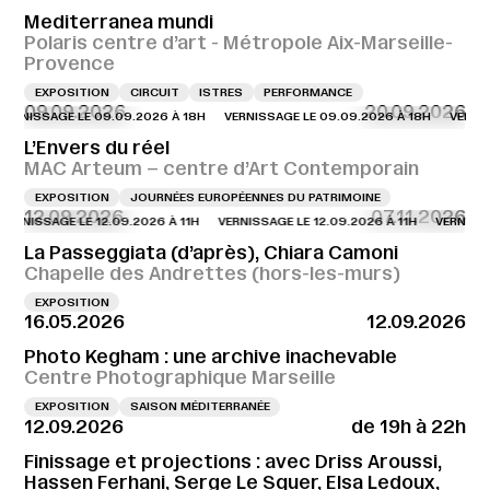
Mediterranea mundi
Polaris centre d’art - Métropole Aix-Marseille-
Provence
EXPOSITION
CIRCUIT
ISTRES
PERFORMANCE
09.09.2026
20.09.2026
NISSAGE LE 09.09.2026 À 18H
VERNISSAGE LE 09.09.2026 À 18H
VERNISSAG
L’Envers du réel
MAC Arteum – centre d’Art Contemporain
EXPOSITION
JOURNÉES EUROPÉENNES DU PATRIMOINE
12.09.2026
07.11.2026
NISSAGE LE 12.09.2026 À 11H
VERNISSAGE LE 12.09.2026 À 11H
VERNISSAGE 
La Passeggiata (d’après), Chiara Camoni
Chapelle des Andrettes (hors-les-murs)
EXPOSITION
16.05.2026
12.09.2026
Photo Kegham : une archive inachevable
Centre Photographique Marseille
EXPOSITION
SAISON MÉDITERRANÉE
12.09.2026
de 19h à 22h
Finissage et projections : avec Driss Aroussi,
Hassen Ferhani, Serge Le Squer, Elsa Ledoux,