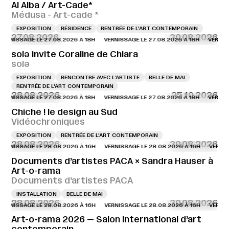
Al Alba / Art-Cade*
Médusa - Art-cade *
EXPOSITION
RÉSIDENCE
RENTRÉE DE L'ART CONTEMPORAIN
27.08.2026
30.08.2026
NISSAGE LE 27.08.2026 À 18H
VERNISSAGE LE 27.08.2026 À 18H
VERNISSAG
solə invite Coraline de Chiara
solə
EXPOSITION
RENCONTRE AVEC L’ARTISTE
BELLE DE MAI
RENTRÉE DE L'ART CONTEMPORAIN
28.08.2026
25.10.2026
NISSAGE LE 27.08.2026 À 18H
VERNISSAGE LE 27.08.2026 À 18H
VERNISSAG
Chiche ! le design au Sud
Vidéochroniques
EXPOSITION
RENTRÉE DE L'ART CONTEMPORAIN
28.08.2026
30.08.2026
NISSAGE LE 28.08.2026 À 16H
VERNISSAGE LE 28.08.2026 À 16H
VERNISSAG
Documents d’artistes PACA × Sandra Hauser à
Art-o-rama
Documents d’artistes PACA
INSTALLATION
BELLE DE MAI
28.08.2026
30.08.2026
NISSAGE LE 28.08.2026 À 16H
VERNISSAGE LE 28.08.2026 À 16H
VERNISSAG
Art-o-rama 2026 — Salon international d’art