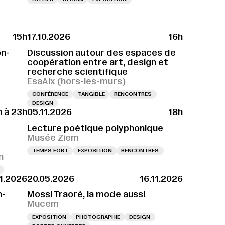
15h
17.10.2026
16h
0.2026 À 11H
VERNISSAGE LE 10.10.2026 À 11H
on-
Discussion autour des espaces de
coopération entre art, design et
recherche scientifique
EsaAix (hors-les-murs)
CONFÉRENCE
TANGIBLE
RENCONTRES
DESIGN
 à 23h
05.11.2026
18h
Lecture poétique polyphonique
Musée Ziem
TEMPS FORT
EXPOSITION
RENCONTRES
n
11.2026
20.05.2026
16.11.2026
n-
Mossi Traoré, la mode aussi
Mucem
EXPOSITION
PHOTOGRAPHIE
DESIGN