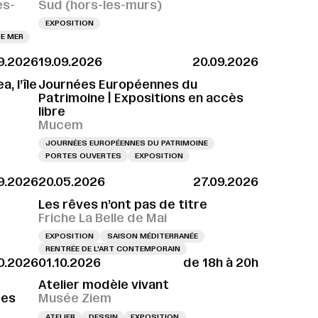
es-
Sud (hors-les-murs)
EXPOSITION
E MER
9.2026
19.09.2026
20.09.2026
, l’île
Journées Européennes du
Patrimoine | Expositions en accès
libre
Mucem
JOURNÉES EUROPÉENNES DU PATRIMOINE
PORTES OUVERTES
EXPOSITION
9.2026
20.05.2026
27.09.2026
 25.09.2026 À 18H
VERNISSAGE LE 25.09.2026 À 18H
Les rêves n’ont pas de titre
Friche La Belle de Mai
EXPOSITION
SAISON MÉDITERRANÉE
RENTRÉE DE L'ART CONTEMPORAIN
10.2026
01.10.2026
de 18h à 20h
Atelier modèle vivant
ces
Musée Ziem
ATELIER
DESSIN
EXPOSITION