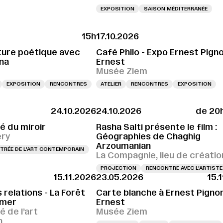
EXPOSITION
SAISON MÉDITERRANÉE
15h
17.10.2026
E LE 10.10.2026 À 11H
VERNISSAGE LE 10.10.2026 À 11H
VERNISSAGE LE 10.1
iture poétique avec
Café Philo - Expo Ernest Pign
na
Ernest
Musée Ziem
EXPOSITION
RENCONTRES
ATELIER
RENCONTRES
EXPOSITION
24.10.2026
24.10.2026
de 20h
é du miroir
Rasha Salti présente le film :
ery
Géographies de Chaghig
Arzoumanian
TRÉE DE L'ART CONTEMPORAIN
La Compagnie, lieu de créatio
PROJECTION
RENCONTRE AVEC L’ARTISTE
15.11.2026
23.05.2026
15.
 relations - La Forêt
Carte blanche à Ernest Pigno
 mer
Ernest
é de l’art
Musée Ziem
n