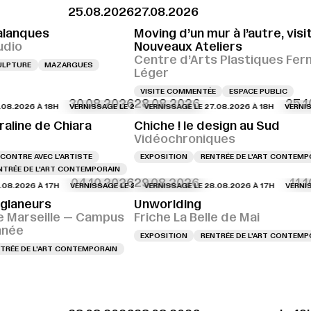
25.08.2026
27.08.2026
alanques
Moving d’un mur à l’autre, visi
udio
Nouveaux Ateliers
Centre d’Arts Plastiques Fer
ULPTURE
MAZARGUES
Léger
VISITE COMMENTÉE
ESPACE PUBLIC
30.08.2026
28.08.2026
25.1
026 À 18H
SAGE LE 27.08.2026 À 18H
VERNISSAGE LE 27.08.2026 À 18H
VERNISSAGE LE 27.08.2026 À 18H
VERNISSAGE LE 27.08.2026 À 18H
VERNISSAGE LE 27.08.2026 À 1
VERNISSAGE LE
VERNISSAGE 
raline de Chiara
Chiche ! le design au Sud
Vidéochroniques
CONTRE AVEC L’ARTISTE
EXPOSITION
RENTRÉE DE L'ART CONTEMP
NTRÉE DE L'ART CONTEMPORAIN
04.10.2026
29.08.2026
11.
026 À 17H
SSAGE LE 28.08.2026 À 16H
VERNISSAGE LE 28.08.2026 À 17H
VERNISSAGE LE 28.08.2026 À 16H
VERNISSAGE LE 28.08.2026 À 17H
VERNISSAGE LE 28.08.2026 À 
VERNISSAGE L
VERNISSAGE 
 glaneurs
Unworlding
e Marseille — Campus
Friche La Belle de Mai
anée
EXPOSITION
RENTRÉE DE L'ART CONTEMP
TRÉE DE L'ART CONTEMPORAIN