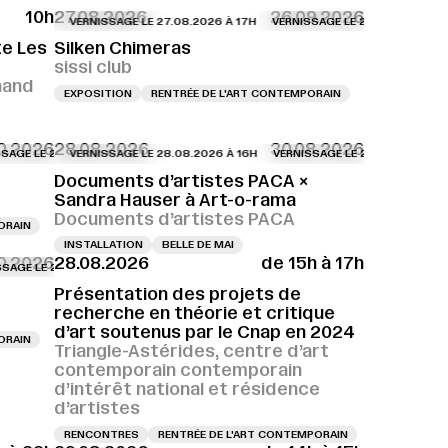
10h
27.08.2026
26.09.2026
VERNISSAGE LE 27.08.2026 À 17H
VERNISSAGE LE 27.08.2026 À 17H
te Les
Silken Chimeras
sissi club
nand
EXPOSITION
RENTRÉE DE L'ART CONTEMPORAIN
0.2026
28.08.2026
30.08.2026
8H
 27.08.2026 À 18H
LE 27.08.2026 À 18H
VERNISSAGE LE 27.08.2026 À 18H
VERNISSAGE LE 28.08.2026 À 16H
VERNISSAGE LE 27.08.2026 À 18H
VERNISSAGE LE 27.08.2026 À 18H
VERNISSAGE LE 27.08.2026 À 18H
VERNISSAGE LE 28.08.2026 À 16H
VERNISSAGE LE 27.0
VE
Documents d’artistes PACA ×
Sandra Hauser à Art-o-rama
Documents d’artistes PACA
ORAIN
INSTALLATION
BELLE DE MAI
10.2026
28.08.2026
de 15h à 17h
17H
E 28.08.2026 À 16H
LE 28.08.2026 À 17H
VERNISSAGE LE 28.08.2026 À 17H
VERNISSAGE LE 28.08.2026 À 16H
VERNISSAGE LE 28.08.2026 À 17H
VERNISSAGE LE 28.08.2026 À 17H
VERNISSAGE LE 28.
V
Présentation des projets de
recherche en théorie et critique
d’art soutenus par le Cnap en 2024
ORAIN
Triangle-Astérides, centre d’art
contemporain contemporain
d’intérêt national et résidence
d’artistes
RENCONTRES
RENTRÉE DE L'ART CONTEMPORAIN