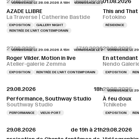
27.08.2026
20.09.2026
01.08.2026
VERNISSAGE LE 28.08.2026 À 18H
VERNISSAGE LE 28.08.2026 À 18H
VERNI
AZADE LLIBRE
This and That
La Traverse | Catherine Bastide
Fotokino
EXPOSITION
GALLERY NIGHT
RÉSIDENCE
RENTRÉE DE L'ART CONTEMPORAIN
27.08.2026
17.10.2026
29.08.2026
VERNISSAGE LE 29.08.2026 À 15H
VERNISSAGE LE 29.08.2026 À 15H
VERNISSAGE LE 29.08.2
VERNIS
Roger Vilder. Motion in live
En attendant 
Atelier-galerie Zemma
Nendo Galeri
EXPOSITION
RENTRÉE DE L'ART CONTEMPORAIN
EXPOSITION
REN
29.08.2026
18h
29.08.2026
VERNISSAGE LE 29.08.2
Performance, Southway Studio
À feu doux
Southway Studio
Tchikebe
PERFORMANCE
VIEUX-PORT
EXPOSITION
REN
29.08.2026
de 19h à 21h
29.08.2026