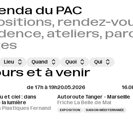
genda du PAC
sitions, rendez-vou
dence, ateliers, par
tes
Lieu
Quand
Quoi
Qui
rs et à venir
de 17h à 19h
20.05.2026
16.0
 et ciel : dans
Autoroute Tanger - Marseille
 la lumière
Friche La Belle de Mai
s Plastiques Fernand
EXPOSITION
SAISON MÉDITERRANÉE