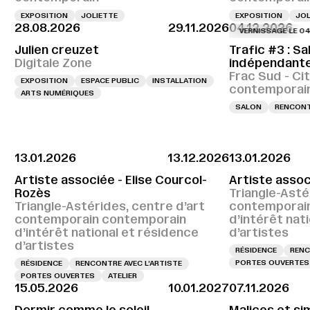
EXPOSITION
JOLIETTE
EXPOSITION
JOL
28.08.2026
29.11.2026
04.12.2026
VERNISSAGE LE 04.12.2
Julien creuzet
Trafic #3 : Sa
Digitale Zone
indépendant
Frac Sud - Cit
EXPOSITION
ESPACE PUBLIC
INSTALLATION
contemporai
ARTS NUMÉRIQUES
SALON
RENCON
13.01.2026
13.12.2026
13.01.2026
Artiste associée - Elise Courcol-
Artiste assoc
Rozès
Triangle-Asté
Triangle-Astérides, centre d’art
contemporai
contemporain contemporain
d’intérêt nat
d’intérêt national et résidence
d’artistes
d’artistes
RÉSIDENCE
RENC
PORTES OUVERTES
RÉSIDENCE
RENCONTRE AVEC L’ARTISTE
PORTES OUVERTES
ATELIER
15.05.2026
10.01.2027
07.11.2026
Dormir comme le soleil
Malices et si