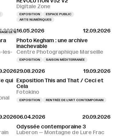
REVOLUTION V52 V2
Digitale Zone
E
EXPOSITION
ESPACE PUBLIC
ARTS NUMÉRIQUES
11.2026
16.05.2026
12.09.2026
18H
E 12.09.2026 À 11H
VERNISSAGE LE 09.09.2026 À 18H
VERNISSAGE LE 12.09.2026 À 11H
VERNISSAGE LE 09.09.2026 À 18H
VERNISSAGE LE 12.09.
V
ara
Photo Kegham : une archive
inachevable
-les-
Centre Photographique Marseille
EXPOSITION
SAISON MÉDITERRANÉE
09.2026
29.08.2026
19.09.2026
e qui
Exposition This and That / Ceci et
Cela
Fotokino
onal
EXPOSITION
RENTRÉE DE L'ART CONTEMPORAIN
9.2026
06.04.2026
20.09.2026
Odyssée contemporaine 3
ain
Luberon — Montagne de Lure Frac