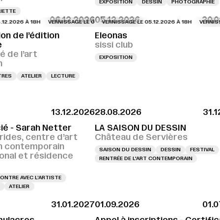
EXPOSITION
DESSIN
PHOTOGRAPHIE
IETTE
06.12.2026
05.12.2026
30.0
026 À 18H
VERNISSAGE LE 04.12.2026 À 18H
VERNISSAGE LE 05.12.2026 À 18H
VERNISSAGE LE 04.12.2026 À 18
VERNISSAGE L
lon de l’édition
Eleonas
e
sissi club
é de l’art
EXPOSITION
n
TRES
ATELIER
LECTURE
13.12.2026
28.08.2026
31.
ié - Sarah Netter
LA SAISON DU DESSIN
rides, centre d’art
Château de Servières
n contemporain
SAISON DU DESSIN
DESSIN
FESTIVAL
ional et résidence
RENTRÉE DE L'ART CONTEMPORAIN
ONTRE AVEC L’ARTISTE
ATELIER
31.01.2027
01.09.2026
01.
mulacres
Appel à inscriptions - Certifi