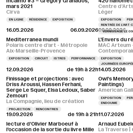
Incalmo #3 – Gregory Granados,
420 nanomèt
mars 2021
Centre d’Art
Cirva
Léger
EN LIGNE
RÉSIDENCE
EXPOSITION
EXPOSITION
PEI
RENTRÉE DE L'ART
16.05.2026
06.09.2026
09.09.2026
VERNISSAGE LE 09.09.2
Mediterranea mundi
L’Envers du ré
Polaris centre d’art - Métropole
MAC Arteum –
Aix-Marseille-Provence
Contemporai
EXPOSITION
CIRCUIT
ISTRES
PERFORMANCE
EXPOSITION
JOURNÉES EUROPÉE
12.09.2026
de 19h à 22h
14.05.2026
Finissage et projections : avec
Owl’s Memory
Driss Aroussi, Hassen Ferhani,
Paintings)
Serge Le Squer, Elsa Ledoux, Saber
American Gal
Zemouri
EXPOSITION
PE
La Compagnie, lieu de création
ENDOUME
PROJECTION
RENCONTRES
19.09.2026
de 19h à 21h
11.07.2026
lecture d’Olivier Marboeuf à
Arnaud Eubel
l’occasion de la sortie du livre Mille
La Traverse |