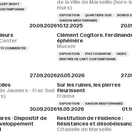
de la Ville de Marseille (hors-l
LERY NIGHT
murs)
 CONTEMPORAIN
EXPOSITION
QUARTIERS SUD
BORDS D
SAISON MÉDITERRANÉE
20.09.2026
10.12.2025
20.0
leurs
Clément Cogitore. Ferdinandea
 Center
éphémère
Mucem
ITE COMMENTÉE
EXPOSITION
PHOTOGRAPHIE
VIDÉO
RENTRÉE DE L'ART CONTEMPORAIN
27.09.2026
20.05.2026
27.0
SAGE LE 25.09.2026 À 18H
VERNISSAGE LE 25.09.2026 À 18H
VERNISSAGE LE
iles
Sur les ruines, les pierres
de Jausiers - Frac Sud
fleurissent
rs)
Fræme
EXPOSITION
SAISON MÉDITERRANÉE
30.09.2026
16.05.2026
01.
res · Dispositif de
Restitution de résidence :
éveloppement
Résistances et désobéissan
l
Citadelle de Marseille