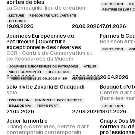
sortes de bleu
EXPOSITION
GAL
La Compagnie, lieu de création
RENTRÉE DE L'ART
LECTURE
RENCONTRE AVEC L’ARTISTE
BELSUNCE
19.09.2026
20.09.2026
17.01.2026
Journées Européennes du
Formes & Cou
Patrimoine | Ouverture
Bonisson Art
exceptionnelle des réserves
EXPOSITION
VIS
CCR - Centre de Conservation et
de Ressources du Mucem
JOURNÉES EUROPÉENNES DU PATRIMOINE
ATELIER
VISITE COMMENTÉE
BELLE DE MAI
24.09.2026
27.09.2026
26.04.2026
VERNISSAGE LE 25.09.2026 À 18H
VERNISSAGE LE 25.09.2026 À 18H
VERNIS
solə invite Zakaria El Ouaqoudi
Bouquet d’éto
solə
Centre d’art 
(hors-les-mu
EXPOSITION
RENCONTRE AVEC L’ARTISTE
BELLE DE MAI
TEMPS FORT
EXPOSITION
21.05.2026
27.09.2026
19.01.2026
Jouer la montre
Cnap x Dos Ma
Triangle-Astérides, centre d’art
soutien au d
contemporain contemporain
professionne