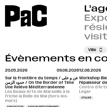
P
a
C
L’a
Expo
rési
visi
Ville
Évènements en cou
20.05.2026
09.08.2026
12.08.2026
Sur la frontière du temps / عن و على
Workshop Bleu
حدود الزمن / On the Border of Time
l’épaisseur de
Une Relève Méditerranéenne
Centre d’Art
Les Beaux-Arts de Marseille à la
Léger
Friche la Belle de Mai (hors-les-
ATELIER
murs)
EXPOSITION
SAISON MÉDITERRANÉE