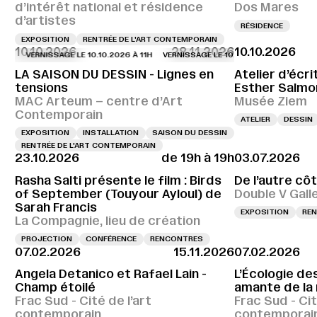
d’intérêt national et résidence
Dos Mares
d’artistes
RÉSIDENCE
EXPOSITION
RENTRÉE DE L'ART CONTEMPORAIN
10.10.2026
28.11.2026
10.10.2026
VERNISSAGE LE 10.10.2026 À 11H
VERNISSAGE LE 10.10.2026 À 11H
VERNISSAG
LA SAISON DU DESSIN - Lignes en
Atelier d’écr
tensions
Esther Salmo
MAC Arteum – centre d’Art
Musée Ziem
Contemporain
ATELIER
DESSIN
EXPOSITION
INSTALLATION
SAISON DU DESSIN
RENTRÉE DE L'ART CONTEMPORAIN
23.10.2026
de 19h à 19h
03.07.2026
Rasha Salti présente le film : Birds
De l’autre côt
of September (Touyour Ayloul) de
Double V Gall
Sarah Francis
EXPOSITION
REN
La Compagnie, lieu de création
PROJECTION
CONFÉRENCE
RENCONTRES
07.02.2026
15.11.2026
07.02.2026
Angela Detanico et Rafael Lain -
L’Écologie des
Champ étoilé
amante de la
Frac Sud - Cité de l’art
Frac Sud - Cit
contemporain
contemporai