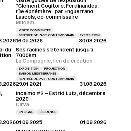
on
Visite guidée de l’exposition
“Clément Cogitore: Ferdinandea,
l’île éphémère” par Enguerrand
Lascols, co-commissaire
Mucem
VISITE COMMENTÉE
RENTRÉE DE L'ART CONTEMPORAIN
EXPOSITION
8.2026
16.05.2026
30.08.2026
al du
Ses racines s’étendent jusqu’à
ition
7000km
La Compagnie, lieu de création
EXPOSITION
PROJECTION
SAISON MÉDITERRANÉE
RENTRÉE DE L'ART CONTEMPORAIN
8.2026
29.01.2021
31.08.2026
,
Incalmo #2 – Estrid Lutz, décembre
2020
Cirva
EN LIGNE
RÉSIDENCE
8.2026
01.09.2025
01.09.2026