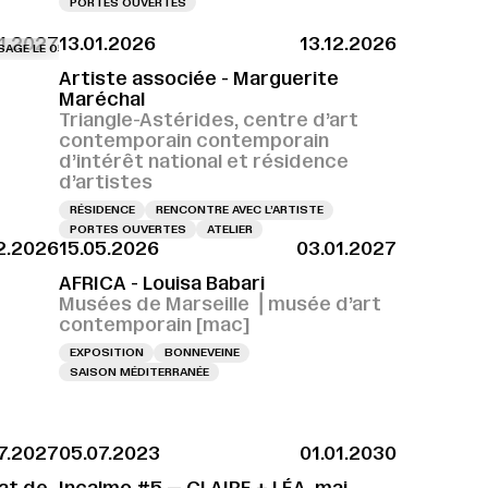
PORTES OUVERTES
1.2027
13.01.2026
13.12.2026
H
E 05.12.2026 À 18H
VERNISSAGE LE 04.12.2026 À 18H
VERNISSAGE LE 05.12.2026 À 18H
VERNISSAGE LE 04.12.2026 À 18H
VERNISSAGE LE 05.12.
VERN
Artiste associée - Marguerite
Maréchal
Triangle-Astérides, centre d’art
contemporain contemporain
d’intérêt national et résidence
d’artistes
RÉSIDENCE
RENCONTRE AVEC L’ARTISTE
PORTES OUVERTES
ATELIER
12.2026
15.05.2026
03.01.2027
AFRICA - Louisa Babari
Musées de Marseille ⎪musée d’art
contemporain [mac]
EXPOSITION
BONNEVEINE
SAISON MÉDITERRANÉE
07.2027
05.07.2023
01.01.2030
cat de
Incalmo #5 — CLAIRE + LÉA, mai