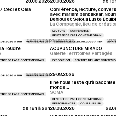
28.08.2026
28.08.2026
de 19
SSAGE LE 28.08.2026 À 18H
VERNISSAGE LE 28.08.2026 À 18H
VERNISSAGE L
 / Ceci et Cela
Conférence, lecture, conversa
avec mariam benbakkar, Nour
Behloul et Seloua Luste Boulb
La Compagnie, lieu de créatio
LECTURE
CONFÉRENCE
RENTRÉE DE L'ART CONTEMPORAIN
09.10.2026
29.08.2026
31.
026 À 16H
SAGE LE 29.08.2026 À 15H
VERNISSAGE LE 29.08.2026 À 16H
VERNISSAGE LE 29.08.2026 À 15H
VERNISSAGE LE 29.08.2026 À 18H
VERNISSAGE LE 29.08.2026 À 
VERNISSAGE LE
VERNISSAGE 
la foudre
ACUPUNCTURE MIKADO
e
Galerie Territoires Partagés
TRÉE DE L'ART CONTEMPORAIN
EXPOSITION
RENTRÉE DE L'ART CONTEMP
25.09.2026
29.08.2026
026 À 18H
VERNISSAGE LE 29.08.2026 À 18H
VERNISSAGE LE 29.08.2026 À 
Il ne nous reste qu’à bacchiser
monde…
SOMA
TRÉE DE L'ART CONTEMPORAIN
RENTRÉE DE L'ART CONTEMPORAIN
PERFORMANCES
COURS JULIEN
de 18h à 22h
28.08.2026
29.0