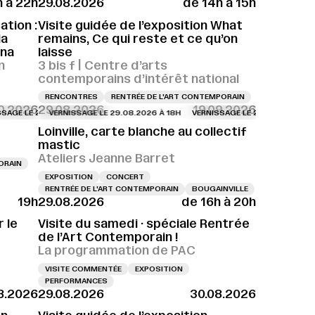
h à 22h
29.08.2026
de 14h à 15h
E 28.08.2026 À 18H
VERNISSAGE LE 28.08.2026 À 18H
tion :
Visite guidée de l’exposition What
ia
remains, Ce qui reste et ce qu’on
ina
laisse
n
3 bis f | Centre d’arts
contemporains d’intérêt national
RENCONTRES
RENTRÉE DE L'ART CONTEMPORAIN
10.2026
29.08.2026
19.09.2026
16H
 29.08.2026 À 15H
LE 29.08.2026 À 18H
VERNISSAGE LE 29.08.2026 À 16H
VERNISSAGE LE 29.08.2026 À 18H
VERNISSAGE LE 29.08.2026 À 15H
VERNISSAGE LE 29.08.2026 À 18H
VERNISSAGE LE 29.08.2026 À 16H
VERNISSAGE LE 29.08.2026 À 18H
VERNISSAGE LE 29.
V
Loinville, carte blanche au collectif
mastic
Ateliers Jeanne Barret
ORAIN
EXPOSITION
CONCERT
RENTRÉE DE L'ART CONTEMPORAIN
BOUGAINVILLE
19h
29.08.2026
de 16h à 20h
18H
VERNISSAGE LE 29.08.2026 À 18H
VERNISSAGE LE 29.08.2026 À 18H
V
 le
Visite du samedi · spéciale Rentrée
de l’Art Contemporain !
La programmation de PAC
VISITE COMMENTÉE
EXPOSITION
PERFORMANCES
8.2026
29.08.2026
30.08.2026