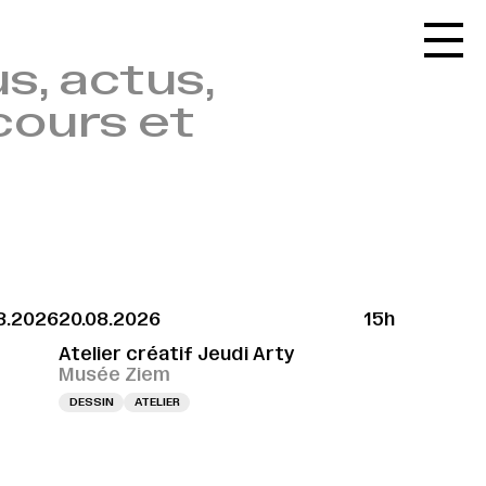
Accueil
s, actus,
Le réseau
cours et
L'agenda
La carte
Le festival
Le lieu
Les ressources
8.2026
20.08.2026
15h
Le journal
Atelier créatif Jeudi Arty
Contact
Musée Ziem
DESSIN
ATELIER
Recherche