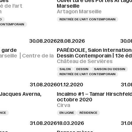
ues
Ouverture des Portes Artag
é de l’art
Marseille
n
Artagon Marseille
O
RENTRÉE DE L'ART CONTEMPORAIN
 CONTEMPORAIN
30.08.2026
28.08.2026
30.0
r garde
PARÉIDOLIE, Salon Internation
rseille ⎪Centre de la
Dessin Contemporain | 13e éd
é
Château de Servières
SALON
DESSIN
SAISON DU DESSIN
RENTRÉE DE L'ART CONTEMPORAIN
31.08.2026
01.12.2020
31.0
 Jacques Averna,
Incalmo #1 – Tamar Hirschfeld
octobre 2020
Cirva
ENCE
EN LIGNE
RÉSIDENCE
31.08.2026
18.03.2026
31.0