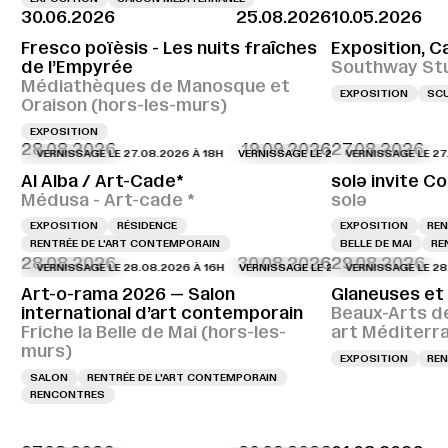
30.06.2026
25.08.2026
10.05.2026
Fresco poïèsis - Les nuits fraîches
Exposition, C
de l’Empyrée
Southway St
Médiathèques de Manosque et
EXPOSITION
SC
Oraison (hors-les-murs)
EXPOSITION
28.08.2026
19.09.2026
27.08.2026
VERNISSAGE LE 27.08.2026 À 18H
VERNISSAGE LE 27.08.2026 À 18H
VERNISSAGE LE 27.08.2
VERNIS
Al Alba / Art-Cade*
solə invite Co
Médusa - Art-cade *
solə
EXPOSITION
RÉSIDENCE
EXPOSITION
REN
RENTRÉE DE L'ART CONTEMPORAIN
BELLE DE MAI
RE
28.08.2026
30.08.2026
29.08.2026
VERNISSAGE LE 28.08.2026 À 16H
VERNISSAGE LE 28.08.2026 À 16H
VERNISSAGE LE 28.08.2
VERNI
Art-o-rama 2026 — Salon
Glaneuses et
international d’art contemporain
Beaux-Arts d
Friche la Belle de Mai (hors-les-
art Méditerr
murs)
EXPOSITION
REN
SALON
RENTRÉE DE L'ART CONTEMPORAIN
RENCONTRES