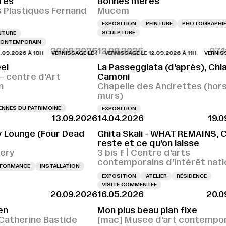
res
Bonnes mères
s Plastiques Fernand
Mucem
EXPOSITION
PEINTURE
PHOTOGRAPHI
SCULPTURE
NTURE
 CONTEMPORAIN
20.09.2026
12.09.2026
07.
026 À 18H
VERNISSAGE LE 09.09.2026 À 18H
VERNISSAGE LE 12.09.2026 À 11H
VERNISSAGE LE 09.09.2026 À 
VERNISSAGE L
el
La Passeggiata (d’après), Chi
 centre d’Art
Camoni
n
Chapelle des Andrettes (hors
murs)
NNES DU PATRIMOINE
EXPOSITION
13.09.2026
14.04.2026
19.
 Lounge (Four Dead
Ghita Skali - WHAT REMAINS, C
reste et ce qu’on laisse
lery
3 bis f | Centre d’arts
contemporains d’intérêt nati
RFORMANCE
INSTALLATION
EXPOSITION
ATELIER
RÉSIDENCE
VISITE COMMENTÉE
20.09.2026
16.05.2026
20.0
en
Mon plus beau plan fixe
 Catherine Bastide
[mac] Musee d’art contempor