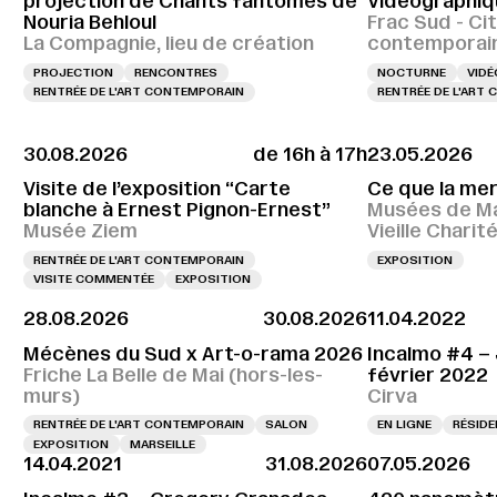
projection de Chants fantômes de
Vidéographiq
Nouria Behloul
Frac Sud - Cit
La Compagnie, lieu de création
contemporai
PROJECTION
RENCONTRES
NOCTURNE
VIDÉ
RENTRÉE DE L'ART CONTEMPORAIN
RENTRÉE DE L'ART
30.08.2026
de 16h à 17h
23.05.2026
Visite de l’exposition “Carte
Ce que la me
blanche à Ernest Pignon-Ernest”
Musées de Ma
Musée Ziem
Vieille Charit
RENTRÉE DE L'ART CONTEMPORAIN
EXPOSITION
VISITE COMMENTÉE
EXPOSITION
28.08.2026
30.08.2026
11.04.2022
Mécènes du Sud x Art-o-rama 2026
Incalmo #4 –
Friche La Belle de Mai (hors-les-
février 2022
murs)
Cirva
RENTRÉE DE L'ART CONTEMPORAIN
SALON
EN LIGNE
RÉSID
EXPOSITION
MARSEILLE
14.04.2021
31.08.2026
07.05.2026