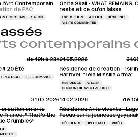
e l’Art Contemporain
Ghita Skali - WHAT REMAINS, C
tion de PAC
reste et ce qu’on laisse
 CONTEMPORAIN
SALON
EXPOSITION
ATELIER
RÉSIDENCE
VISITE COMMENTÉE
passés
'arts contemporains 
de 19h à 23h
01.05.2026
31.0
e# 20 Été
Résidence de création - Tsiri
Harrivel, “Tela Missilia Arma”
SPECTACLE
PERFORMANCE
RÉSIDENCE
ATELIER
RENCONTRE AVEC L’ARTISTE
31.03.2026
14.02.2026
de 15
 création en arts
Résidence Arts vivants - Lagw
ie Franco, ” That’s the
Focus sur la jeunesse guyanai
ie Crumbles”
RÉSIDENCE
SPECTACLE
VIDÉO
IER
’ARTISTE