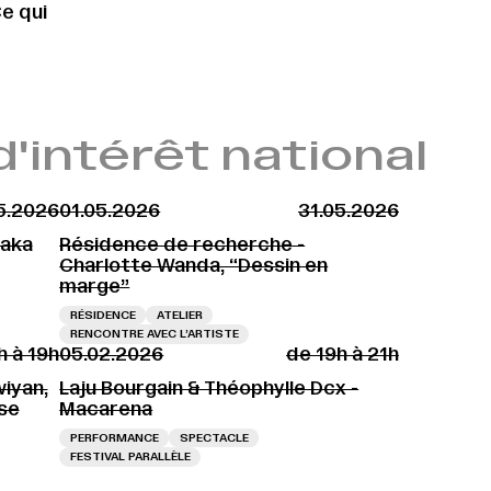
e qui
d'intérêt national
5.2026
01.05.2026
31.05.2026
haka
Résidence de recherche -
Charlotte Wanda, “Dessin en
marge”
RÉSIDENCE
ATELIER
RENCONTRE AVEC L’ARTISTE
h à 19h
05.02.2026
de 19h à 21h
iyan,
Laju Bourgain & Théophylle Dcx -
se
Macarena
PERFORMANCE
SPECTACLE
FESTIVAL PARALLÈLE