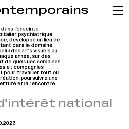
 contemporains
Accueil
Le réseau
é dans l’enceinte
L'agenda
italier psychiatrique
ce, développe un lieu de
La carte
tant dans le domaine
elui des arts visuels au
Le festival
Chaque année, sur des
ant de quelques semaines
Le lieu
stes et compagnies
f pour travailler tout ou
Les ressources
réation, poursuivre une
erture et la rencontre.
Le journal
Contact
d'intérêt national
Recherche
09.2026