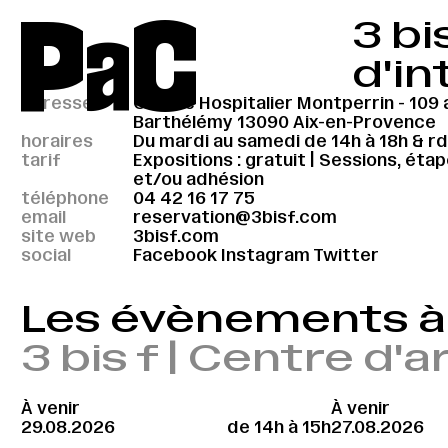
P
a
C
3 bi
d'in
adresse
Centre Hospitalier Montperrin - 109 
Barthélémy 13090 Aix-en-Provence
horaires
Du mardi au samedi de 14h à 18h & r
tarif
Expositions : gratuit | Sessions, éta
et/ou adhésion
téléphone
04 42 16 17 75
email
reservation@3bisf.com
site web
3bisf.com
social
Facebook
Instagram
Twitter
Les évènements à 
3 bis f | Centre d
À venir
À venir
29.08.2026
de 14h à 15h
27.08.2026