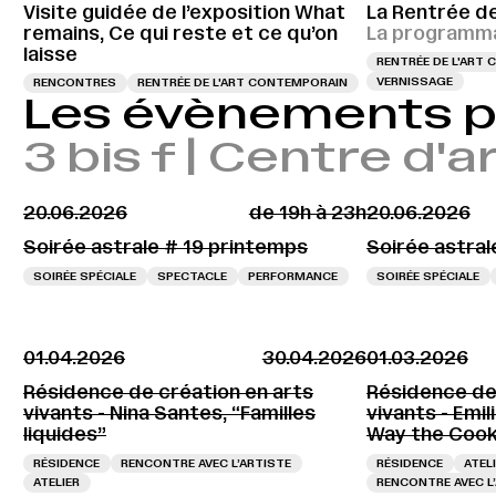
Visite guidée de l’exposition What
La Rentrée d
remains, Ce qui reste et ce qu’on
La programma
laisse
RENTRÉE DE L'ART
VERNISSAGE
RENCONTRES
RENTRÉE DE L'ART CONTEMPORAIN
Les évènements 
3 bis f | Centre d
20.06.2026
de 19h à 23h
20.06.2026
Soirée astrale # 19 printemps
Soirée astral
SOIRÉE SPÉCIALE
SPECTACLE
PERFORMANCE
SOIRÉE SPÉCIALE
01.04.2026
30.04.2026
01.03.2026
Résidence de création en arts
Résidence de
vivants - Nina Santes, “Familles
vivants - Emil
liquides”
Way the Cook
RÉSIDENCE
RENCONTRE AVEC L’ARTISTE
RÉSIDENCE
ATEL
ATELIER
RENCONTRE AVEC L