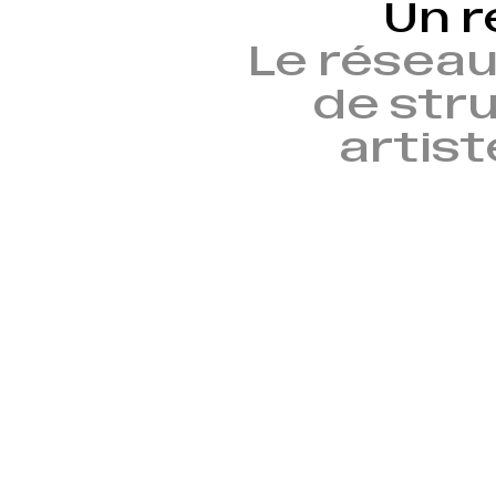
Un r
Le réseau
de stru
artist