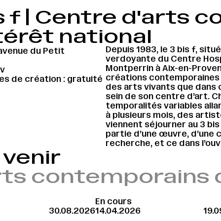
s f | Centre d'arts
térêt national
Depuis 1983, le 3 bis f, situ
avenue du Petit
verdoyante du Centre Hosp
Montperrin à Aix-en-Proven
dv
créations contemporaines 
pes de création : gratuité
des arts vivants que dans c
sein de son centre d’art. 
temporalités variables all
à plusieurs mois, des arti
viennent séjourner au 3 bis 
partie d’une œuvre, d’une c
recherche, et ce dans l’ouv
venir
'arts contemporains 
En cours
30.08.2026
14.04.2026
19.