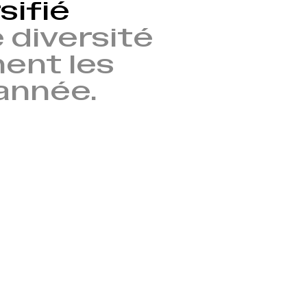
sifié
 diversité
nent les
’année.
→