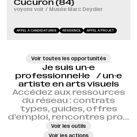
Cucuron (84)
voyons voir / Musée Marc Deydier
APPEL À CANDIDATURES
RÉSIDENCE
APPEL À PROJET
Voir toutes les opportunités
Je suis un·e
professionnel·le / un·e
artiste en arts visuels
Accédez aux ressources
du réseau : contrats
types, guides, offres
d’emploi, rencontres pro…
→
Voir les outils
→
Voir les actions