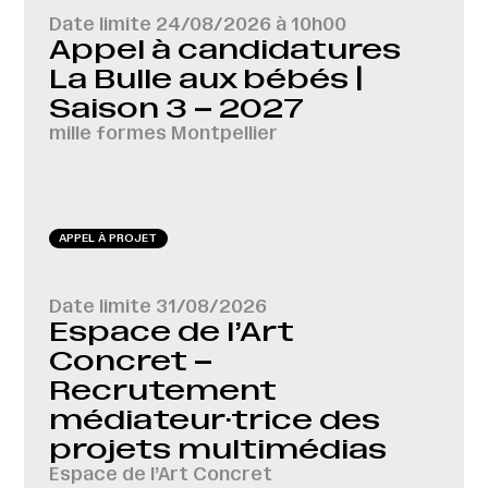
Date limite
24/08/2026 à 10h00
Appel à candidatures
La Bulle aux bébés |
Saison 3 – 2027
mille formes Montpellier
APPEL À PROJET
Date limite
31/08/2026
Espace de l’Art
Concret –
Recrutement
médiateur·trice des
projets multimédias
Espace de l’Art Concret