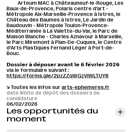
Arteum MAC à Châteauneuf-le-Rouge, Les
Baux-de-Provence, Polaris centre d’art -
Métropole Aix-Marseille-Provence à Istres, le
Château des Baumes à Istres, Le Jardin de
Baudouvin - Métropole Toulon-Provence-
Méditerranée à La Valette-du-Var, le Parc de
Maison Blanche - Charles Aznavour à Marseille,
le Parc Miremont à Plan-De-Cuques, le Centre
d’Arts Plastiques Fernand Léger à Port-de-
Bouc.
𝗗𝗼𝘀𝘀𝗶𝗲𝗿 𝗮̀ 𝗱𝗲́𝗽𝗼𝘀𝗲𝗿 𝗮𝘃𝗮𝗻𝘁 𝗹𝗲 𝟲 𝗳𝗲́𝘃𝗿𝗶𝗲𝗿 𝟮𝟬𝟮𝟲
via le formulaire suivant :
https://forms.gle/2pzZZqWGzViWLTUY8
↘︎ Toutes les infos sur
arts-ephemeres.fr
date limite de dépôt des dossiers de
candidature
06/02/2026
Les opportunités du
moment