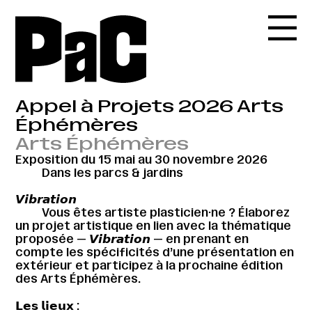
Appel à Projets 2026 Arts
Éphémères
Arts Éphémères
Exposition du 15 mai au 30 novembre 2026
Dans les parcs & jardins
𝙑𝙞𝙗𝙧𝙖𝙩𝙞𝙤𝙣
Vous êtes artiste plasticien·ne ? Élaborez
un projet artistique en lien avec la thématique
proposée — 𝙑𝙞𝙗𝙧𝙖𝙩𝙞𝙤𝙣 — en prenant en
compte les spécificités d’une présentation en
extérieur et participez à la prochaine édition
des Arts Éphémères.
𝗟𝗲𝘀 𝗹𝗶𝗲𝘂𝘅 :