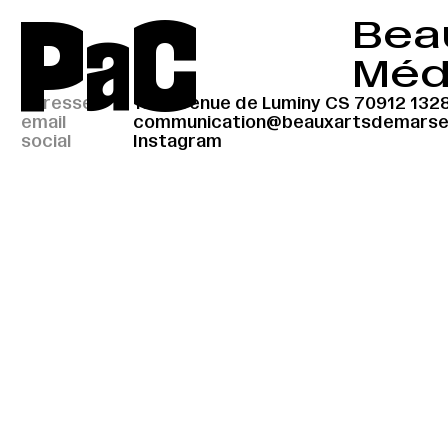
P
a
C
Bea
Méd
adresse
184 Avenue de Luminy CS 70912 1328
email
communication@beauxartsdemarseil
social
Instagram