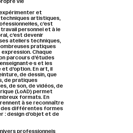
propre vie
t expérimenter et
echniques artistiques,
ofessionnel·les, c’est
ravail personnel et à le
ral, c’est devenir
ses ateliers techniques,
nombreuses pratiques
e expression. Chaque
 son parcours d’études
 enseignant·e·s et les
t d’option. En art, il
einture, de dessin, que
s, de pratiques
es, de son, de vidéos, de
rique (LoAD) permet
mbreux formats. En
prennent à se reconnaître
s des différentes formes
r : design d’objet et de
univers professionnels