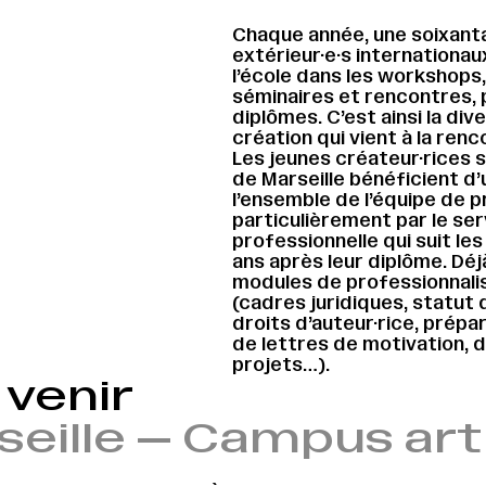
Chaque année, une soixantai
extérieur·e·s internationau
l’école dans les workshops
séminaires et rencontres, 
diplômes. C’est ainsi la di
création qui vient à la renc
Les jeunes créateur·rices 
de Marseille bénéficient d’
l’ensemble de l’équipe de p
particulièrement par le serv
professionnelle qui suit les
ans après leur diplôme. Dé
modules de professionnali
(cadres juridiques, statut d
droits d’auteur·rice, prépar
de lettres de motivation, d
projets…).
venir
seille — Campus ar