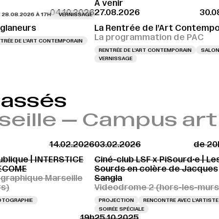
À venir
04.10.2026
27.08.2026
30.0
8.2026 À 17H
VERNISSAGE LE 28.08.2026 À 17H
VERNISSAGE LE 28.08.2026
 glaneurs
La Rentrée de l’Art Contempo
La programmation de PAC
TRÉE DE L'ART CONTEMPORAIN
RENTRÉE DE L'ART CONTEMPORAIN
SALO
VERNISSAGE
passés
seille — Campus ar
14.02.2026
03.02.2026
de 20
ublique | INTERSTICE
Ciné-club LSF x PiSourd·e | Le
BECOME
Sourds en colère de Jacques
graphique Marseille
Sangla
rs)
Videodrome 2 (hors-les-murs
OTOGRAPHIE
PROJECTION
RENCONTRE AVEC L’ARTISTE
SOIRÉE SPÉCIALE
19h
25.10.2025