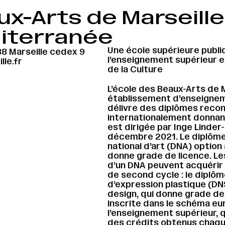
ux-Arts de Marseill
iterranée
Une école supérieure publi
8 Marseille cedex 9
l’enseignement supérieur e
le.fr
de la Culture
L’école des Beaux-Arts de M
établissement d’enseigneme
délivre des diplômes reco
internationalement donnant 
est dirigée par Inge Linder-
décembre 2021. Le diplôme 
national d’art (DNA) option 
donne grade de licence. Les
d’un DNA peuvent acquérir 
de second cycle : le diplôm
d’expression plastique (DN
design, qui donne grade de 
inscrite dans le schéma e
l’enseignement supérieur, 
des crédits obtenus chaq