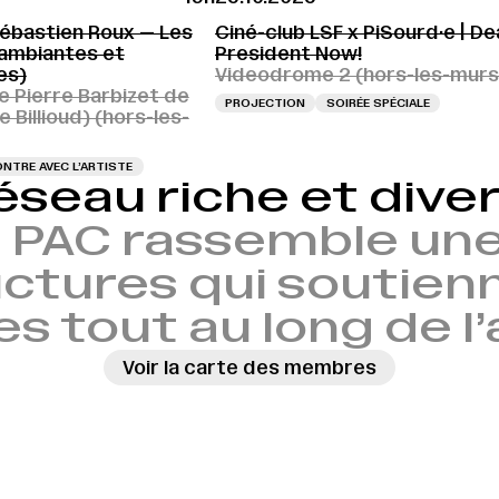
ébastien Roux — Les
Ciné-club LSF x PiSourd·e | De
(ambiantes et
President Now!
es)
Videodrome 2 (hors-les-murs
 Pierre Barbizet de
PROJECTION
SOIRÉE SPÉCIALE
e Billioud) (hors-les-
NTRE AVEC L’ARTISTE
éseau riche et diver
 PAC rassemble une
ctures qui soutien
es tout au long de l
Voir la carte des membres