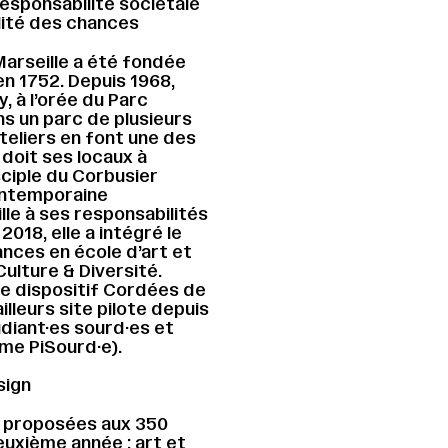
esponsabilité sociétale
lité des chances
Marseille a été fondée
 en 1752. Depuis 1968,
y, à l’orée du Parc
ns un parc de plusieurs
teliers en font une des
doit ses locaux à
sciple du Corbusier
ontemporaine
lle à ses responsabilités
018, elle a intégré le
nces en école d’art et
Culture & Diversité.
 le dispositif Cordées de
ailleurs site pilote depuis
udiant·es sourd·es et
e PiSourd·e).
sign
 proposées aux 350
deuxième année : art et