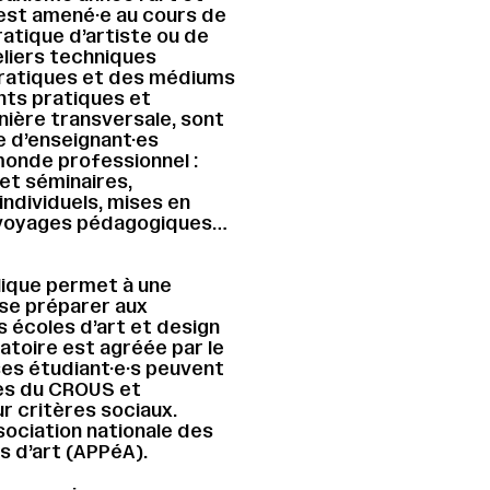
est amené·e au cours de
atique d’artiste ou de
liers techniques
pratiques et des médiums
ts pratiques et
ière transversale, sont
e d’enseignant·es
monde professionnel :
et séminaires,
ndividuels, mises en
, voyages pédagogiques…
lique permet à une
 se préparer aux
 écoles d’art et design
atoire est agréée par le
ses étudiant·e·s peuvent
ces du CROUS et
 critères sociaux.
sociation nationale des
s d’art (APPéA).