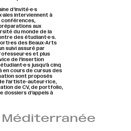
ne d’invité·e·s
x·ales interviennent à
, conférences,
préparations aux
versité du monde de la
ontre des étudiant·e·s.
sorti·es des Beaux-Arts
un suivi assuré par
rofesseur·es et plus
ice de l’insertion
 étudiant·e·s jusqu’à cinq
jà en cours de cursus des
sation sont proposés
e l’artiste-auteur·rice,
ation de CV, de portfolio,
e dossiers d’appels à
t Méditerranée