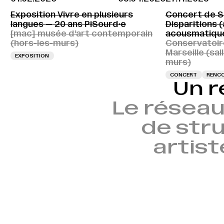
Exposition Vivre en plusieurs
Concert de S
langues — 20 ans PiSourd·e
Disparitions 
[mac] musée d’art contemporain
acousmatiqu
(hors-les-murs)
Conservatoire
Marseille (sall
EXPOSITION
murs)
CONCERT
RENCO
Un r
Le réseau
de stru
artist