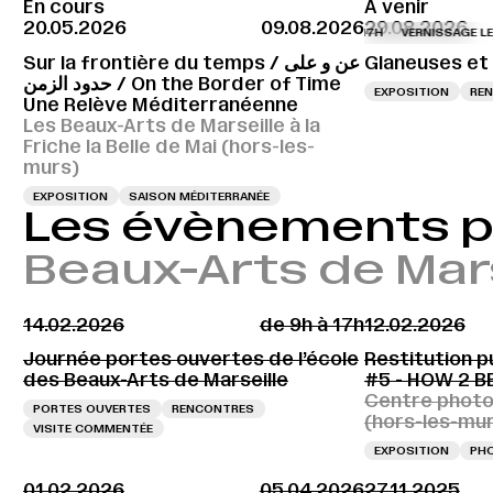
En cours
À venir
20.05.2026
09.08.2026
29.08.2026
VERNISSAGE LE 28.0
Sur la frontière du temps / عن و على
Glaneuses et
حدود الزمن / On the Border of Time
EXPOSITION
REN
Une Relève Méditerranéenne
Les Beaux-Arts de Marseille à la
Friche la Belle de Mai (hors-les-
murs)
EXPOSITION
SAISON MÉDITERRANÉE
Les évènements 
Beaux-Arts de Mar
14.02.2026
de 9h à 17h
12.02.2026
Journée portes ouvertes de l’école
Restitution p
des Beaux-Arts de Marseille
#5 - HOW 2 
Centre photo
PORTES OUVERTES
RENCONTRES
(hors-les-mu
VISITE COMMENTÉE
EXPOSITION
PH
01.02.2026
05.04.2026
27.11.2025