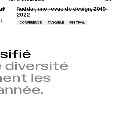
af
Raddar, une revue de design, 2019-
2022
)
CONFÉRENCE
TANGIBLE
FESTIVAL
sifié
 diversité
nent les
’année.
→