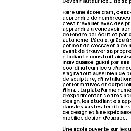
Devenir auteur·ice… de sa 
Faire une école d’art, c’es
apprendre de nombreuses t
c’est travailler avec des pr
apprendre à concevoir son t
défendre par écrit et par o
autonome. L’école, grâce à 
permet de s’essayer à de 
avant de trouver sa propr
étudiant·e construit ainsi
individualisé, guidé par ses
coordinateur·rice·s d’année e
s’agira tout aussi bien de p
de sculpture, d’installation
performatives et corporell
films… La plateforme numé
d’expérimenter de très no
design, les étudiant·e·s ap
dans les vastes territoire
de design et à se spécialise
mobilier, design d’espace.
Une école ouverte sur les 