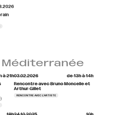
8.2026
 À 17H
VERNISSAGE LE 28.08.2026 À 17H
VERNISSAGE LE 28.08.2026 À 17H
rain
N
t Méditerranée
h à 21h
03.02.2026
de 13h à 14h
s
Rencontre avec Bruno Moncelle et
Arthur Gillet
RENCONTRE AVEC L’ARTISTE
)
18h
24.10.2025
10h