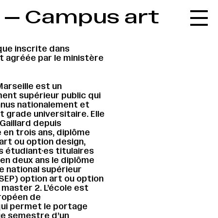
e — Campus art
Accueil
Le réseau
que inscrite dans
L'agenda
t agréée par le ministère
La carte
arseille est un
Le festival
nt supérieur public qui
nnus nationalement et
Le lieu
grade universitaire. Elle
Gaillard depuis
Les ressources
en trois ans, diplôme
art ou option design,
Le journal
 étudiant·es titulaires
en deux ans le diplôme
Contact
e national supérieur
SEP) option art ou option
Recherche
master 2. L’école est
uropéen de
qui permet le portage
ue semestre d’un