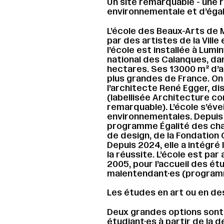
Un site remarquable - une r
environnementale et d’éga
L’école des Beaux-Arts de 
par des artistes de la Ville
l’école est installée à Lumin
national des Calanques, da
hectares. Ses 13000 m² d’a
plus grandes de France. On 
l’architecte René Egger, di
(labellisée Architecture c
remarquable). L’école s’évei
environnementales. Depuis 2
programme Égalité des cha
de design, de la Fondation 
Depuis 2024, elle a intégré
la réussite. L’école est par 
2005, pour l’accueil des ét
malentendant·es (programm
Les études en art ou en de
Deux grandes options sont
étudiant·es à partir de la 