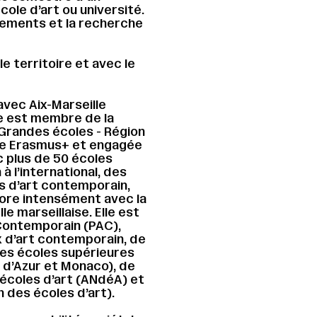
cole d’art ou université.
gnements et la recherche
 territoire et avec le
avec Aix-Marseille
le est membre de la
Grandes écoles - Région
sée Erasmus+ et engagée
 plus de 50 écoles
à l’international, des
ns d’art contemporain,
bore intensément avec la
le marseillaise. Elle est
ontemporain (PAC),
x d’art contemporain, de
des écoles supérieures
 d’Azur et Monaco), de
 écoles d’art (ANdéA) et
n des écoles d’art).