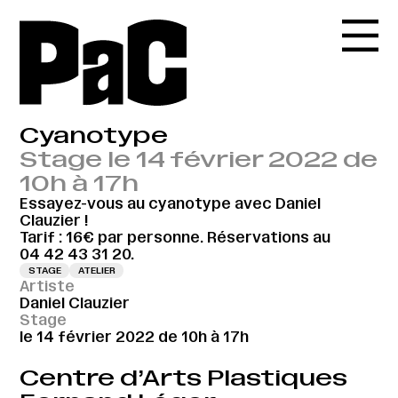
Cyanotype
Stage le 14 février 2022 de
10h à 17h
Essayez-vous au cyanotype avec Daniel
Clauzier !
Tarif : 16€ par personne. Réservations au
04 42 43 31 20.
STAGE
ATELIER
Artiste
Daniel Clauzier
Stage
le 14 février 2022 de 10h à 17h
Centre d’Arts Plastiques