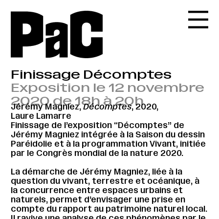
Finissage Décomptes
Exposition le 12 novembre
2020 de 18h à 20h
Jérémy Magniez,
Décomptes
, 2020,
Laure Lamarre
Finissage de l’exposition “Décomptes” de
Jérémy Magniez intégrée à la Saison du dessin
Paréidolie et à la programmation Vivant, initiée
par le Congrès mondial de la nature 2020.
La démarche de Jérémy Magniez, liée à la
question du vivant, terrestre et océanique, à
la concurrence entre espaces urbains et
naturels, permet d’envisager une prise en
compte du rapport au patrimoine naturel local.
Il ravive une analyse de ces phénomènes par le