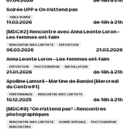
07.04.2026
de 18h à 21h
Soirée UPP x On n’attend pas
TABLE RONDE
11.03.2026
de 19h à 21h
[MDC#2] Rencontre avec Anna Leonte Loron -
Les femmes ont faim
RENCONTRE AVEC L’ARTISTE
EXPOSITION
06.03.2026
21.03.2026
Anna Leonte Loron - Les femmes ont faim
EXPOSITION
PHOTOGRAPHIE
INSTALLATION
21.01.2026
de 18h à 21h
Apolline Lamoril - Martine de Bandol [Mercredi
du Centre#1]
PERFORMANCE
RENCONTRE AVEC L’ARTISTE
10.12.2025
de 18h à 21h
[MDC#9] “On n’attend pas” : Rencontres
photographiques
RENCONTRE AVEC L’ARTISTE
SOIRÉE SPÉCIALE
PHOTOGRAPHIE
RENCONTRES