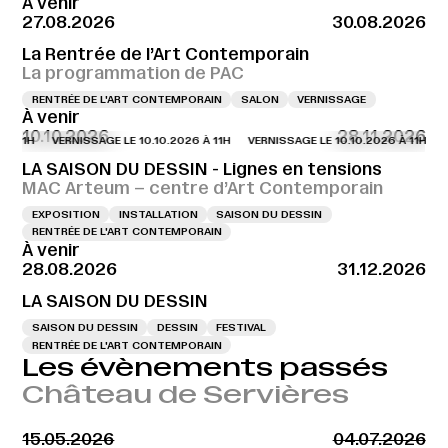
À venir
27.08.2026
30.08.2026
La Rentrée de l’Art Contemporain
La programmation de PAC
RENTRÉE DE L'ART CONTEMPORAIN
SALON
VERNISSAGE
À venir
10.10.2026
28.11.2026
À 11H
VERNISSAGE LE 10.10.2026 À 11H
VERNISSAGE LE 10.10.2026 À 11H
VE
LA SAISON DU DESSIN - Lignes en tensions
MAC Arteum – centre d’Art Contemporain
EXPOSITION
INSTALLATION
SAISON DU DESSIN
RENTRÉE DE L'ART CONTEMPORAIN
À venir
28.08.2026
31.12.2026
LA SAISON DU DESSIN
SAISON DU DESSIN
DESSIN
FESTIVAL
RENTRÉE DE L'ART CONTEMPORAIN
Les évènements passés
Château de Servières
15.05.2026
04.07.2026