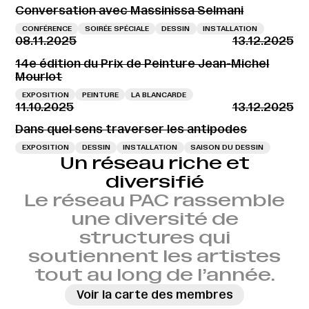
Conversation avec Massinissa Selmani
CONFÉRENCE
SOIRÉE SPÉCIALE
DESSIN
INSTALLATION
08.11.2025
13.12.2025
14e édition du Prix de Peinture Jean-Michel
Mourlot
EXPOSITION
PEINTURE
LA BLANCARDE
11.10.2025
13.12.2025
Dans quel sens traverser les antipodes
EXPOSITION
DESSIN
INSTALLATION
SAISON DU DESSIN
Un réseau riche et
diversifié
Le réseau PAC rassemble
une diversité de
structures qui
soutiennent les artistes
tout au long de l’année.
Voir la carte des membres