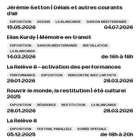
Jérémie Setton | Délais et autres courants
d’air
EXPOSITION
DESSIN
LA BLANCARDE
SAISON MÉDITERRANÉE
15.05.2026
04.07.2026
Elias Kurdy | Mémoire en transit
EXPOSITION
SAISON MÉDITERRANÉE
INSTALLATION
LA BLANCARDE
14.03.2026
de 16h à 18h
La Relève 8 - activation des performances
PERFORMANCE
EXPOSITION
RENCONTRE AVEC L’ARTISTE
29.01.2026
28.03.2026
Rouvrir le monde, la restitution | été culturel
2025
EXPOSITION
RÉSIDENCE
RESTITUTION
LA BLANCARDE
28.01.2026
28.03.2026
La Relève 8
EXPOSITION
FESTIVAL PARALLÈLE
SOIRÉE SPÉCIALE
05.12.2025
de 18h à 20h