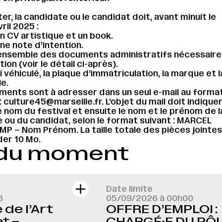
er, la candidate ou le candidat doit, avant minuit le
ril 2025 :
n CV artistique et un book.
ne note d’intention.
’ensemble des documents administratifs nécessaires
on (voir le détail ci-après).
i véhiculé, la plaque d’immatriculation, la marque et l
le.
ents sont à adresser dans un seul e-mail au forma
: culture45@marseille.fr. L’objet du mail doit indique
e nom du festival et ensuite le nom et le prénom de l
 ou du candidat, selon le format suivant : MARCEL
 – Nom Prénom. La taille totale des pièces jointes
er 10 Mo.
 du moment
Date limite
6
05/09/2026 à 00h00
de l’Art
OFFRE D’EMPLOI :
t –
CHARGÉ·E DU PÔ