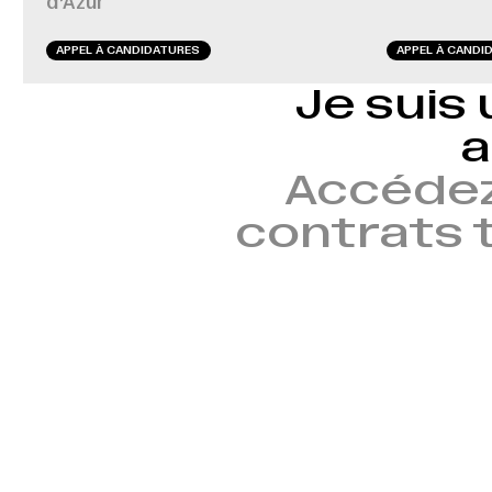
d’Azur
APPEL À CANDIDATURES
APPEL À CANDI
Je suis 
a
Accédez
contrats t