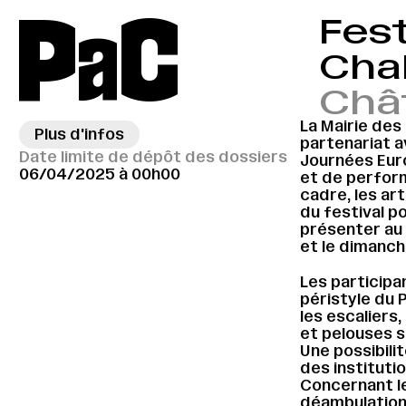
P
a
C
Fest
Cha
Châ
La Mairie des
Plus d'infos
→
partenariat a
Date limite de dépôt des dossiers
Journées Eur
06/04/2025 à 00h00
et de perform
cadre, les ar
du festival p
présenter au 
et le dimanch
Les participa
péristyle du 
les escaliers
et pelouses s
Une possibili
des instituti
Concernant l
déambulation e