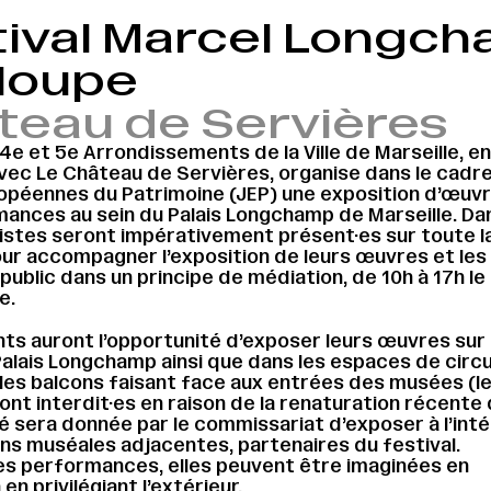
ival Marcel Longcha
loupe
teau de Servières
 4e et 5e Arrondissements de la Ville de Marseille, en
vec Le Château de Servières, organise dans le cadr
opéennes du Patrimoine (JEP) une exposition d’œuvr
ances au sein du Palais Longchamp de Marseille. Da
tistes seront impérativement présent·es sur toute l
our accompagner l’exposition de leurs œuvres et les
public dans un principe de médiation, de 10h à 17h l
e.
nts auront l’opportunité d’exposer leurs œuvres sur 
Palais Longchamp ainsi que dans les espaces de circu
, les balcons faisant face aux entrées des musées (le
ont interdit·es en raison de la renaturation récente 
té sera donnée par le commissariat d’exposer à l’inté
ons muséales adjacentes, partenaires du festival.
es performances, elles peuvent être imaginées en
n privilégiant l’extérieur.