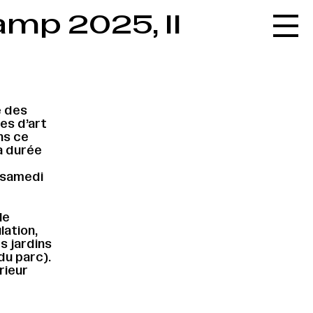
mp 2025, Il
Accueil
Le réseau
L'agenda
La carte
e des
es d’art
Le festival
ns ce
a durée
Le lieu
e samedi
Les ressources
Le journal
le
lation,
Contact
s jardins
du parc).
Recherche
rieur