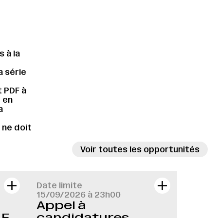
 à la
a série
t PDF à
r en
a
 ne doit
Voir toutes les opportunités
Date limite
15/09/2026 à 23h00
Appel à
LE
candidatures