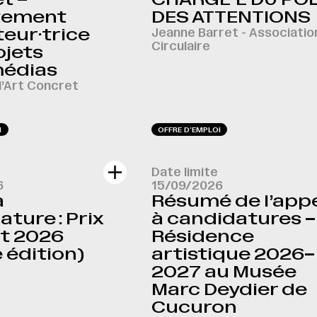
tement
DES ATTENTIONS
eur·trice
Jeanne Barret - Associatio
Circulaire
ojets
médias
l’Art Concret
I
OFFRE D‘EMPLOI
Date limite
6
15/09/2026
à
Résumé de l’app
ture : Prix
à candidatures –
t 2026
Résidence
 édition)
artistique 2026–
2027 au Musée
Marc Deydier de
Cucuron