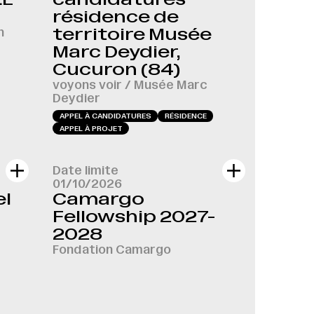
résidence de
n
territoire Musée
Marc Deydier,
Cucuron (84)
voyons voir / Musée Marc
Deydier
APPEL À CANDIDATURES
RÉSIDENCE
APPEL À PROJET
Date limite
01/10/2026
el
Camargo
Fellowship 2027-
2028
Fondation Camargo