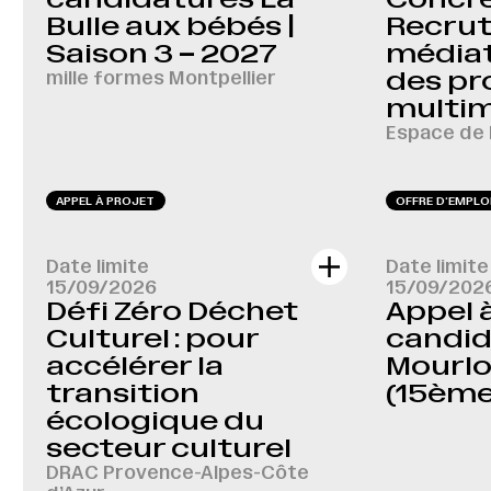
Bulle aux bébés |
Recru
Saison 3 – 2027
médiat
mille formes Montpellier
des pr
multi
Espace de 
APPEL À PROJET
OFFRE D‘EMPLO
Date limite
Date limite
15/09/2026
15/09/202
Défi Zéro Déchet
Appel 
Culturel : pour
candida
accélérer la
Mourlo
transition
(15ème
écologique du
secteur culturel
DRAC Provence-Alpes-Côte