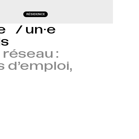
RÉSIDENCE
le / un·e
ls
réseau :
s d’emploi,
→