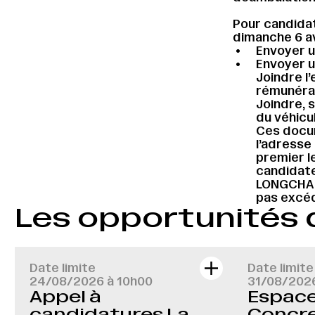
Pour candidat
dimanche 6 av
Envoyer u
Envoyer u
Joindre l
rémunérati
Joindre, s
du véhicu
Ces docum
l’adresse 
premier l
candidate
LONGCHAMP
pas excéd
Les opportunités
Date limite
Date limite
24/08/2026 à 10h00
31/08/202
Appel à
Espace 
candidatures La
Concre