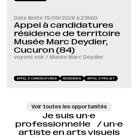
Date limite
15/09/2026 à 23h00
Appel à candidatures
résidence de territoire
Musée Marc Deydier,
Cucuron (84)
voyons voir / Musée Marc Deydier
APPEL À CANDIDATURES
RÉSIDENCE
APPEL À PROJET
Voir toutes les opportunités
Je suis un·e
professionnel·le / un·e
artiste en arts visuels