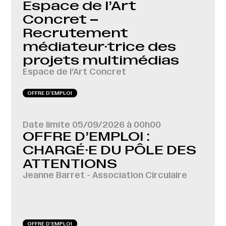
Espace de l’Art
Concret –
Recrutement
médiateur·trice des
projets multimédias
Espace de l’Art Concret
OFFRE D‘EMPLOI
Date limite
05/09/2026 à 00h00
OFFRE D’EMPLOI :
CHARGÉ·E DU PÔLE DES
ATTENTIONS
Jeanne Barret - Association Circulaire
OFFRE D‘EMPLOI