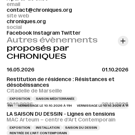
email
contact@chroniques.org
site web
chroniques.org
social
Facebook
Instagram
Twitter
Autres évènements
proposés par
CHRONIQUES
16.05.2026
01.10.2026
Restitution de résidence : Résistances et
désobéissances
Citadelle de Marseille
EXPOSITION
SAISON MÉDITERRANÉE
10.10.2026
28.11.2026
6 À 11H
VERNISSAGE LE 10.10.2026 À 11H
VERNISSAGE LE 10.10.2026 À 11H
LA SAISON DU DESSIN - Lignes en tensions
MAC Arteum – centre d’Art Contemporain
EXPOSITION
INSTALLATION
SAISON DU DESSIN
RENTRÉE DE L'ART CONTEMPORAIN