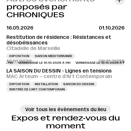
proposés par
CHRONIQUES
16.05.2026
01.10.2026
Restitution de résidence : Résistances et
désobéissances
Citadelle de Marseille
EXPOSITION
SAISON MÉDITERRANÉE
10.10.2026
28.11.2026
6 À 11H
VERNISSAGE LE 10.10.2026 À 11H
VERNISSAGE LE 10.10.2026 À 11H
LA SAISON DU DESSIN - Lignes en tensions
MAC Arteum – centre d’Art Contemporain
EXPOSITION
INSTALLATION
SAISON DU DESSIN
RENTRÉE DE L'ART CONTEMPORAIN
Voir tous les évènements du lieu
Expos et rendez‑vous du
moment