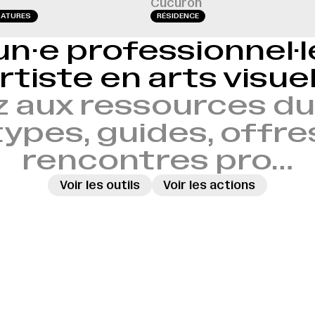
Cucuron
DATURES
RÉSIDENCE
un·e professionnel·
rtiste en arts visue
 aux ressources du 
ypes, guides, offre
rencontres pro…
Voir les outils
Voir les actions
→