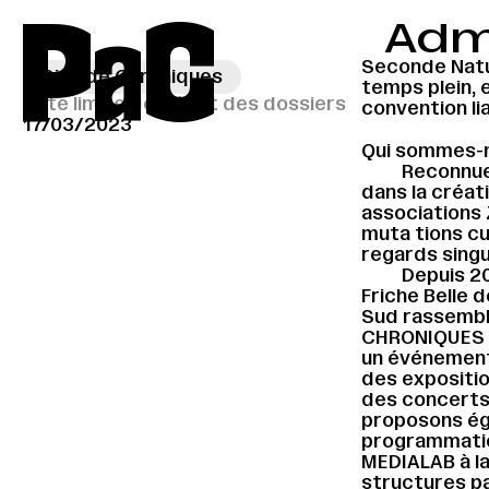
P
a
C
Admi
Seconde Natur
Site de Chroniques
→
temps plein, 
Date limite de dépôt des dossiers
convention li
17/03/2023
Qui sommes-
Reconnues
dans la créat
associations
muta tions cu
regards singu
Depuis 20
Friche Belle d
Sud rassembl
CHRONIQUES es
un événement 
des expositio
des concerts 
proposons éga
programmation
MEDIALAB à la
structures p