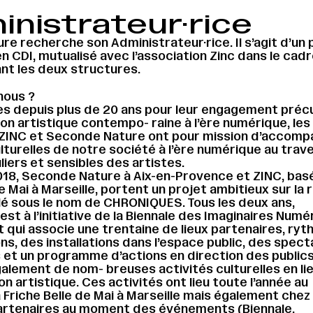
nistrateur·rice
e recherche son Administrateur·rice. Il s’agit d’un 
en CDI, mutualisé avec l’association Zinc dans le cad
ant les deux structures.
nous ?
 depuis plus de 20 ans pour leur engagement préc
ion artistique contempo- raine à l’ère numérique, les
 ZINC et Seconde Nature ont pour mission d’accomp
lturelles de notre société à l’ère numérique au trav
liers et sensibles des artistes.
18, Seconde Nature à Aix-en-Provence et ZINC, basé
e Mai à Marseille, portent un projet ambitieux sur la 
é sous le nom de CHRONIQUES. Tous les deux ans,
t à l’initiative de la Biennale des Imaginaires Numé
qui associe une trentaine de lieux partenaires, ryt
ns, des installations dans l’espace public, des spect
et un programme d’actions en direction des publics
lement de nom- breuses activités culturelles en lie
 artistique. Ces activités ont lieu toute l’année au
 Friche Belle de Mai à Marseille mais également chez 
artenaires au moment des événements (Biennale,