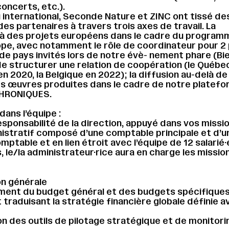
concerts, etc.).
 international, Seconde Nature et ZINC ont tissé des
des partenaires à travers trois axes de travail. La
n à des projets européens dans le cadre du program
pe, avec notamment le rôle de coordinateur pour 2 
 de pays invités lors de notre évè- nement phare (Bie
 structurer une relation de coopération (le Québe
en 2020, la Belgique en 2022); la diffusion au-delà de
es œuvres produites dans le cadre de notre platef
CHRONIQUES.
dans l’équipe :
esponsabilité de la direction, appuyé dans vos missio
istratif composé d’une comptable principale et d’u
mptable et en lien étroit avec l’équipe de 12 salarié·
 le/la administrateur·rice aura en charge les missio
on générale
ment du budget général et des budgets spécifiques
 traduisant la stratégie financière globale définie a
.
on des outils de pilotage stratégique et de monitori