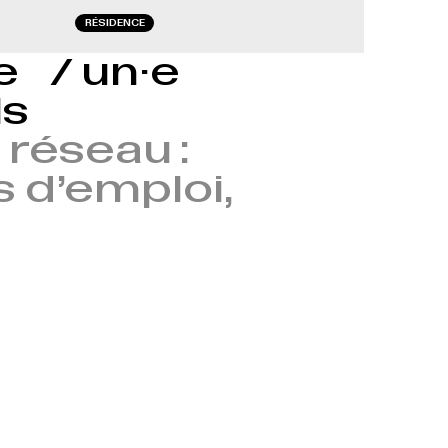
RÉSIDENCE
le / un·e
ls
réseau :
s d’emploi,
→