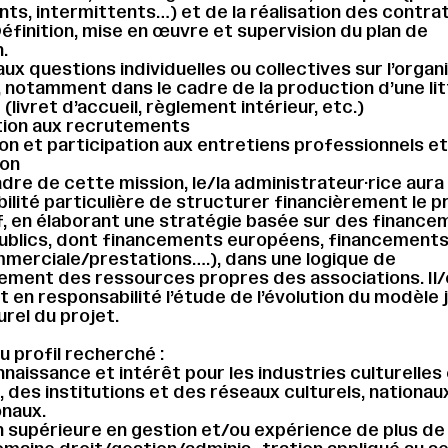
nts, intermittents…) et de la réalisation des contra
 Définition, mise en œuvre et supervision du plan de
.
ux questions individuelles ou collectives sur l’organ
l, notamment dans le cadre de la production d’une li
livret d’accueil, règlement intérieur, etc.)
tion aux recrutements
on et participation aux entretiens professionnels e
ion
adre de cette mission, le/la administrateur·rice aura 
ilité particulière de structurer financièrement le p
f, en élaborant une stratégie basée sur des financ
ublics, dont financements européens, financements
merciale/prestations….), dans une logique de
ment des ressources propres des associations. Il/e
 en responsabilité l’étude de l’évolution du modèle 
urel du projet.
u profil recherché :
naissance et intérêt pour les industries culturelles
, des institutions et des réseaux culturels, nationau
onaux.
 supérieure en gestion et/ou expérience de plus de