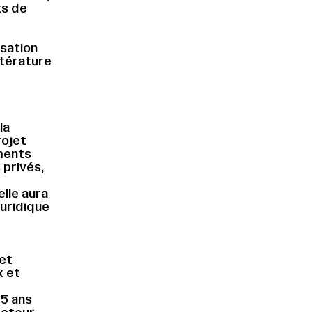
ts de
isation
ttérature
t
la
rojet
ements
 privés,
lle aura
juridique
 et
x et
 5 ans