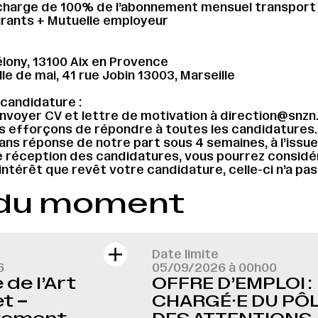
charge de 100% de l’abonnement mensuel transport 
urants + Mutuelle employeur
lony, 13100 Aix en Provence
le de mai, 41 rue Jobin 13003, Marseille
candidature :
nvoyer CV et lettre de motivation à direction@snzn
 efforçons de répondre à toutes les candidatures.
ns réponse de notre part sous 4 semaines, à l’issue
e réception des candidatures, vous pourrez considé
’intérêt que revêt votre candidature, celle-ci n’a pa
 du moment
Date limite
6
05/09/2026 à 00h00
de l’Art
OFFRE D’EMPLOI :
t –
CHARGÉ·E DU PÔ