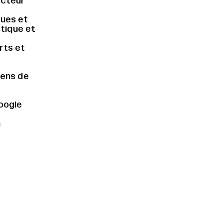
ecteur
ques et
stique et
rts et
sens de
Google
n