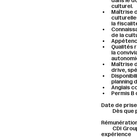
dans le d
culturel.
Maîtrise 
culturelle
la fiscali
Connaissa
de la cult
Appétenc
Qualités 
la convivi
autonomie
Maîtrise 
drive, sp
Disponibil
planning 
Anglais co
Permis B 
Date de prise
Dès que 
Rémunération
CDI Group
expérience