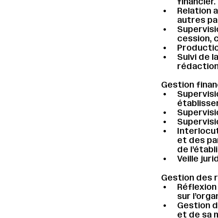
financier.
Relation 
autres pa
Supervisi
cession, 
Productio
Suivi de l
rédaction
Gestion finan
Supervisi
établisse
Supervisi
Supervisi
Interlocu
et des par
de l’étab
Veille jur
Gestion des 
Réflexion
sur l’orga
Gestion d
et de sa 