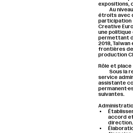
expositions, 
Au niveau
étroits avec 
participatio
Creative Euro
une politique
permettant de
2018, Taïwan 
frontières d
production 
Rôle et place 
Sous la r
service admin
assistante co
permanent·es,
suivantes.
Administrati
Établisse
accord et
direction
Élaborati