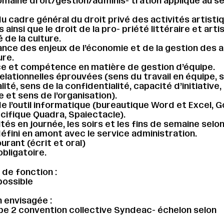
omaine droit/gestion/adminis- tration appliqué au s
du cadre général du droit privé des activités artisti
s ainsi que le droit de la pro- priété littéraire et arti
té de la culture.
nce des enjeux de l’économie et de la gestion des a
ure.
e et compétence en matière de gestion d’équipe.
relationnelles éprouvées (sens du travail en équipe, 
alité, sens de la confidentialité, capacité d’initiative,
 et sens de l’organisation).
de l’outil informatique (bureautique Word et Excel, 
écifique Quadra, Spaiectacle).
ités en journée, les soirs et les fins de semaine selo
défini en amont avec le service administration.
urant (écrit et oral)
obligatoire.
 de fonction :
possible
 envisagée :
e 2 convention collective Syndeac- échelon selon