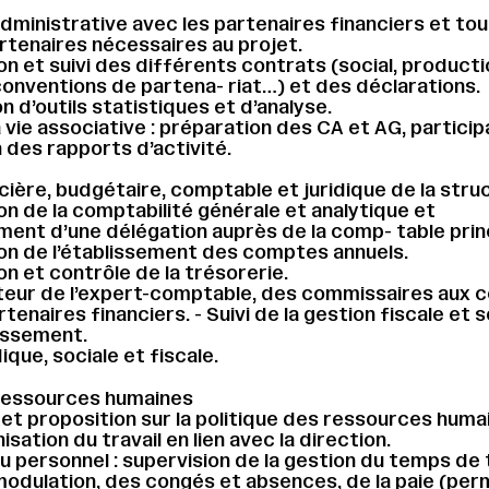
administrative avec les partenaires financiers et tou
rtenaires nécessaires au projet.
on et suivi des différents contrats (social, producti
conventions de partena- riat…) et des déclarations.
n d’outils statistiques et d’analyse.
a vie associative : préparation des CA et AG, participa
 des rapports d’activité.
cière, budgétaire, comptable et juridique de la stru
on de la comptabilité générale et analytique et
ment d’une délégation auprès de la comp- table prin
on de l’établissement des comptes annuels.
on et contrôle de la trésorerie.
teur de l’expert-comptable, des commissaires aux 
tenaires financiers. - Suivi de la gestion fiscale et s
lissement.
idique, sociale et fiscale.
ressources humaines
 et proposition sur la politique des ressources huma
nisation du travail en lien avec la direction.
u personnel : supervision de la gestion du temps de t
modulation, des congés et absences, de la paie (pe