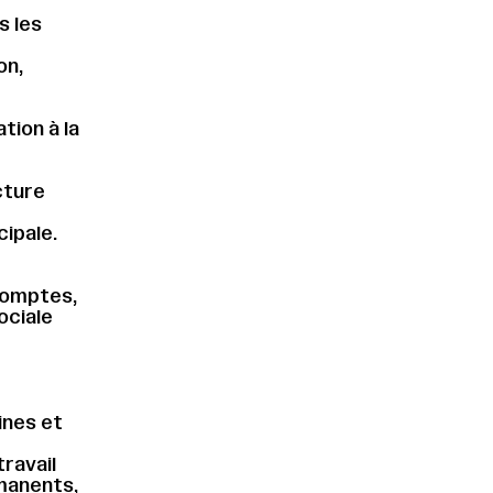
s les
on,
tion à la
cture
cipale.
comptes,
ociale
ines et
ravail
rmanents,