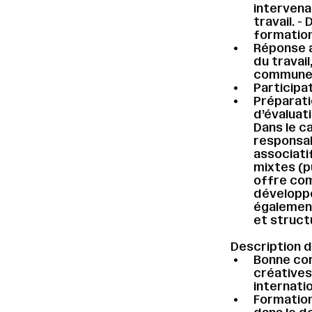
intervena
travail. -
formation
Réponse a
du travai
commune (
Participa
Préparati
d’évaluat
Dans le c
responsab
associati
mixtes (p
offre com
développe
également
et struct
Description d
Bonne con
créatives
internati
Formation