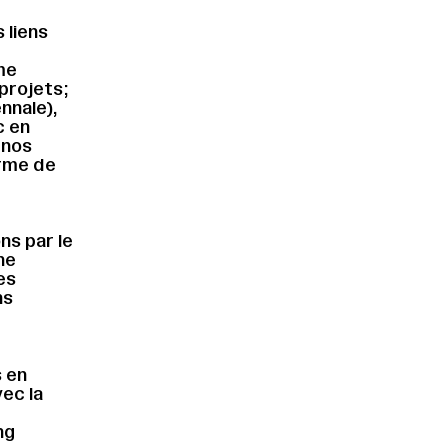
 liens
me
projets;
nnale),
c en
 nos
orme de
ns par le
ne
es
ns
 en
vec la
ng