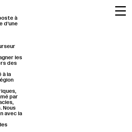
Accueil
poste à
Le réseau
re d’une
L'agenda
La carte
urseur
Le festival
agner les
ers des
Le lieu
 à la
Les ressources
région
Le journal
riques,
hmé par
Contact
acles,
. Nous
Recherche
n avec la
les