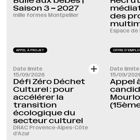
Bulle aux bébés |
Recru
Saison 3 – 2027
médiat
mille formes Montpellier
des pr
multi
Espace de 
APPEL À PROJET
OFFRE D‘EMPLO
Date limite
Date limite
15/09/2026
15/09/202
Défi Zéro Déchet
Appel 
Culturel : pour
candida
accélérer la
Mourlo
transition
(15ème
écologique du
secteur culturel
DRAC Provence-Alpes-Côte
d’Azur