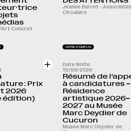
tement
DES ATTENTIONS
eur·trice
Jeanne Barret - Associatio
Circulaire
ojets
médias
l’Art Concret
I
OFFRE D‘EMPLOI
Date limite
6
15/09/2026
à
Résumé de l’app
ture : Prix
à candidatures –
t 2026
Résidence
 édition)
artistique 2026–
2027 au Musée
Marc Deydier de
Cucuron
Musée Marc Deydier de