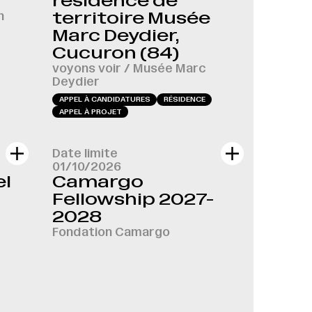
résidence de
n
territoire Musée
Marc Deydier,
Cucuron (84)
voyons voir / Musée Marc
Deydier
APPEL À CANDIDATURES
RÉSIDENCE
APPEL À PROJET
Date limite
01/10/2026
el
Camargo
Fellowship 2027-
2028
Fondation Camargo