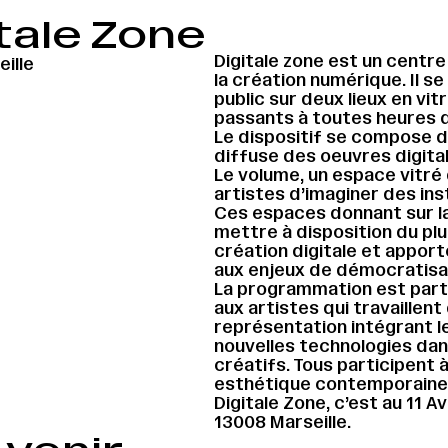
tale Zone
Digitale zone est un centre 
ille
la création numérique. Il s
public sur deux lieux en vit
passants à toutes heures de
Le dispositif se compose d
diffuse des oeuvres digital
Le volume, un espace vitré
artistes d’imaginer des inst
Ces espaces donnant sur l
mettre à disposition du pl
création digitale et appor
aux enjeux de démocratisat
La programmation est part
aux artistes qui travaillen
représentation intégrant l
nouvelles technologies dan
créatifs. Tous participent à
esthétique contemporaine
Digitale Zone, c’est au 11
13008 Marseille.