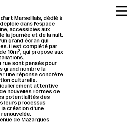
Accueil
d’art Marseillais, dédié à
Le réseau
e déploie dans l’espace
rine, accessibles aux
L'agenda
 la journée et de la nuit.
’un grand écran qui
La carte
es. Il est complété par
2
 de 10m
, qui propose aux
Le festival
allations.
a rue sont pensés pour
Le lieu
us grand nombre la
ter une réponse concrète
Les ressources
ion culturelle.
iculièrement attentive
Le journal
t de nouvelles formes de
es potentialités des
Contact
s leurs processus
 la création d’une
Recherche
 renouvelée.
 Avenue de Mazargues