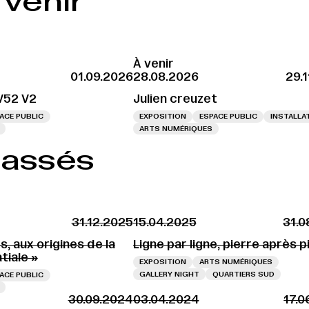
venir
À venir
01.09.2026
28.08.2026
29.
V52 V2
Julien creuzet
ACE PUBLIC
EXPOSITION
ESPACE PUBLIC
INSTALLA
ARTS NUMÉRIQUES
passés
31.12.2025
15.04.2025
31.0
s, aux origines de la
Ligne par ligne, pierre après p
tiale »
EXPOSITION
ARTS NUMÉRIQUES
GALLERY NIGHT
QUARTIERS SUD
ACE PUBLIC
30.09.2024
03.04.2024
17.0