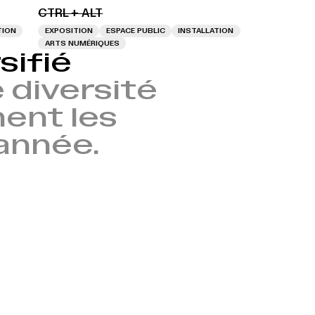
CTRL + ALT
TION
EXPOSITION
ESPACE PUBLIC
INSTALLATION
ARTS NUMÉRIQUES
sifié
 diversité
nent les
’année.
→