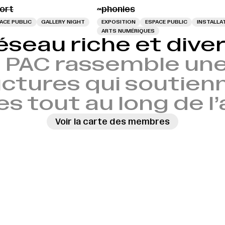
port
~phonies
ACE PUBLIC
GALLERY NIGHT
EXPOSITION
ESPACE PUBLIC
INSTALLA
ARTS NUMÉRIQUES
éseau riche et diver
 PAC rassemble une
ctures qui soutien
es tout au long de l
Voir la carte des membres