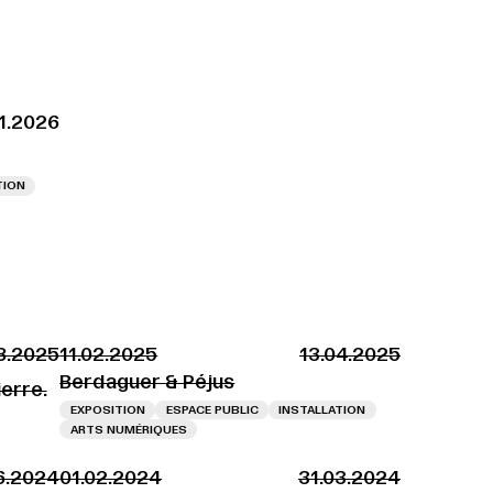
11.2026
TION
8.2025
11.02.2025
13.04.2025
Berdaguer & Péjus
ierre.
EXPOSITION
ESPACE PUBLIC
INSTALLATION
ARTS NUMÉRIQUES
6.2024
01.02.2024
31.03.2024