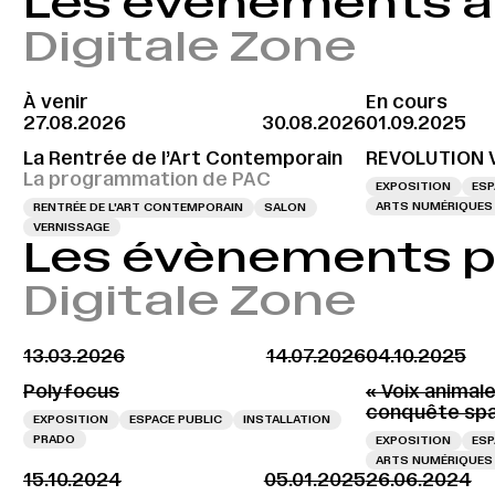
Les évènements à 
Digitale Zone
À venir
En cours
27.08.2026
30.08.2026
01.09.2025
La Rentrée de l’Art Contemporain
REVOLUTION 
La programmation de PAC
EXPOSITION
ESP
ARTS NUMÉRIQUES
RENTRÉE DE L'ART CONTEMPORAIN
SALON
VERNISSAGE
Les évènements 
Digitale Zone
13.03.2026
14.07.2026
04.10.2025
Polyfocus
« Voix animale
conquête spa
EXPOSITION
ESPACE PUBLIC
INSTALLATION
PRADO
EXPOSITION
ESP
ARTS NUMÉRIQUES
15.10.2024
05.01.2025
26.06.2024