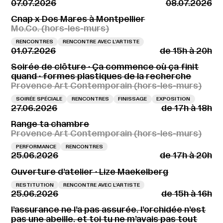
07.07.2026
08.07.2026
Cnap x Dos Mares à Montpellier
Mo.Co. (hors-les-murs)
RENCONTRES
RENCONTRE AVEC L’ARTISTE
01.07.2026
de 15h à 20h
Soirée de clôture · Ça commence où ça finit
quand · formes plastiques de la recherche
Provence Art Contemporain (hors-les-murs)
SOIRÉE SPÉCIALE
RENCONTRES
FINISSAGE
EXPOSITION
27.06.2026
de 17h à 18h
Range ta chambre
Provence Art Contemporain (hors-les-murs)
PERFORMANCE
RENCONTRES
25.06.2026
de 17h à 20h
Ouverture d’atelier · Lize Maekelberg
RESTITUTION
RENCONTRE AVEC L’ARTISTE
25.06.2026
de 15h à 16h
l’assurance ne l’a pas assurée. l’orchidée n’est
pas une abeille. et toi tu ne m’avais pas tout