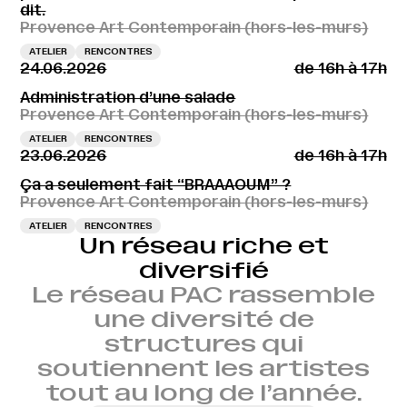
dit.
Provence Art Contemporain (hors-les-murs)
ATELIER
RENCONTRES
24.06.2026
de 16h à 17h
Administration d’une salade
Provence Art Contemporain (hors-les-murs)
ATELIER
RENCONTRES
23.06.2026
de 16h à 17h
Ça a seulement fait “BRAAAOUM” ?
Provence Art Contemporain (hors-les-murs)
ATELIER
RENCONTRES
Un réseau riche et
diversifié
Le réseau PAC rassemble
une diversité de
structures qui
soutiennent les artistes
tout au long de l’année.