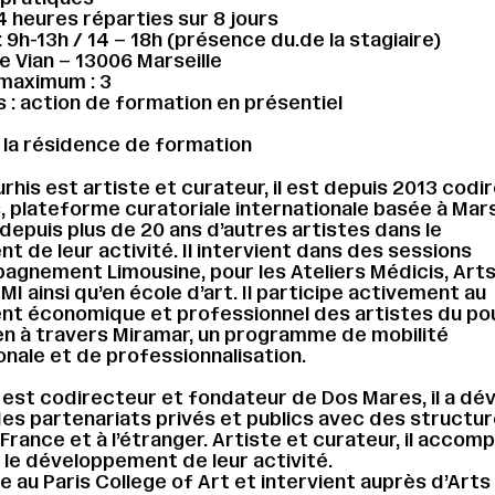
4 heures réparties sur 8 jours
 9h-13h / 14 – 18h (présence du.de la stagiaire)
ue Vian – 13006 Marseille
maximum : 3
 : action de formation en présentiel
 la résidence de formation
urhis est artiste et curateur, il est depuis 2013 codi
 plateforme curatoriale internationale basée à Marsei
puis plus de 20 ans d’autres artistes dans le
 de leur activité. Il intervient dans des sessions
gnement Limousine, pour les Ateliers Médicis, Arts
I ainsi qu’en école d’art. Il participe activement au
t économique et professionnel des artistes du po
n à travers Miramar, un programme de mobilité
onale et de professionnalisation.
est codirecteur et fondateur de Dos Mares, il a dé
es partenariats privés et publics avec des structu
France et à l’étranger. Artiste et curateur, il accom
 le développement de leur activité.
ne au Paris College of Art et intervient auprès d’Arts