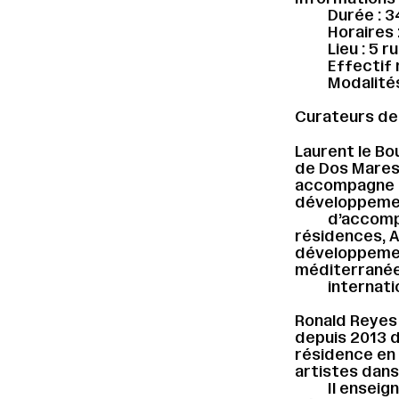
Durée : 3
Horaires :
Lieu : 5 r
Effectif 
Modalités
Curateurs de
Laurent le Bo
de Dos Mares,
accompagne de
développement
d’accompa
résidences, AM
développemen
méditerranée
internati
Ronald Reyes 
depuis 2013 d
résidence en 
artistes dans
Il enseig