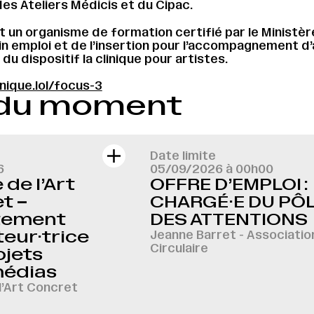
es Ateliers Médicis et du Cipac.
 un organisme de formation certifié par le Ministèr
lein emploi et de l’insertion pour l’accompagnement d
du dispositif la clinique pour artistes.
inique.lol/focus-3
 du moment
Date limite
6
05/09/2026 à 00h00
de l’Art
OFFRE D’EMPLOI :
t –
CHARGÉ·E DU PÔ
tement
DES ATTENTIONS
eur·trice
Jeanne Barret - Associatio
Circulaire
ojets
médias
l’Art Concret