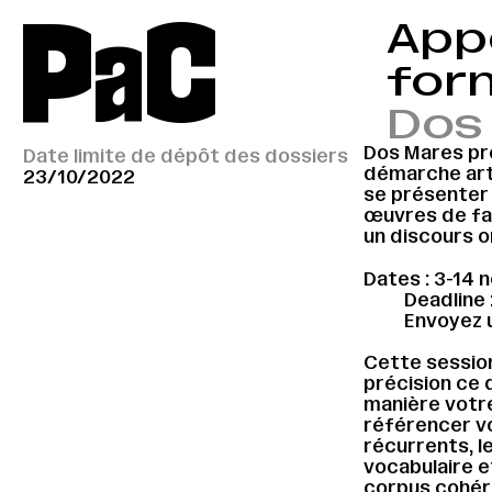
P
a
C
Appe
form
Dos
Dos Mares pro
Date limite de dépôt des dossiers
démarche arti
23/10/2022
se présenter
œuvres de fa
un discours o
Dates : 3-14
Deadline 
Envoyez 
Cette sessio
précision ce q
manière votr
référencer vo
récurrents, l
vocabulaire e
corpus cohér