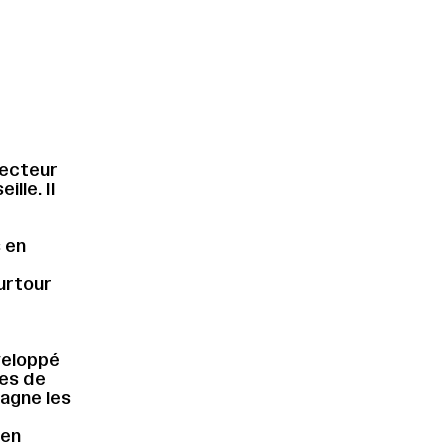
recteur
lle. Il
 en
urtour
veloppé
res de
pagne les
 en