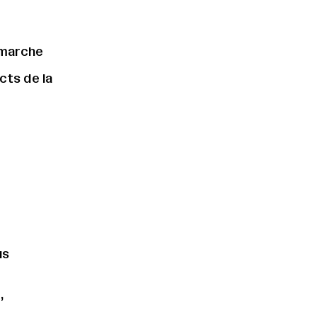
démarche
cts de la
us
,