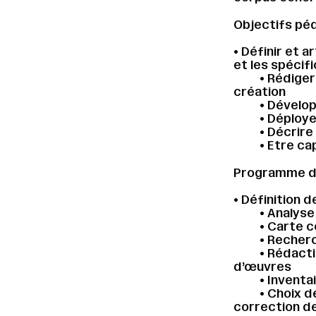
Objectifs pé
• Définir et a
et les spécifi
• Rédiger
création
• Dévelop
• Déploye
• Décrire
• Etre ca
Programme de
• Définition d
• Analyse
• Carte c
• Recherc
• Rédacti
d’œuvres
• Inventa
• Choix d
correction d