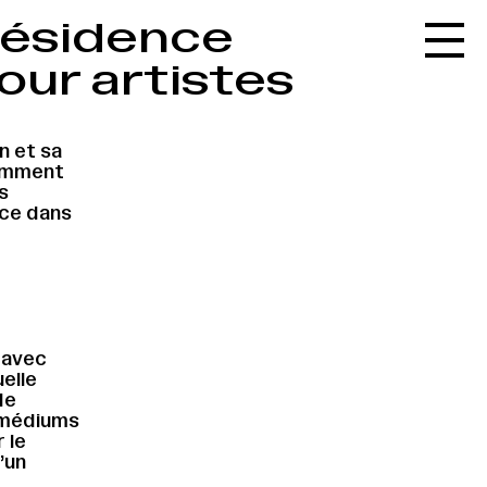
 résidence
Accueil
pour artistes
Le réseau
L'agenda
n et sa
La carte
Comment
s
Le festival
nce dans
Le lieu
Les ressources
Le journal
 avec
Contact
uelle
de
Recherche
s médiums
 le
’un