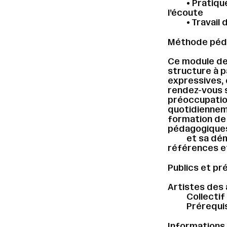
• Pratiqu
l’écoute
• Travail 
Méthode péda
Ce module de 
structure à pa
expressives, 
rendez-vous s
préoccupatio
quotidienneme
formation de 
pédagogiques.
et sa dém
références et
Publics et pr
Artistes des 
Collectif
Prérequis
Informations