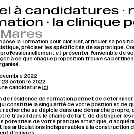
l à candidatures ·
ation · la clinique 
 Mares
pose la formation pour clarifier, articuler sa positio
stique, préciser les spécificités de sa pratique. 
 professionnellement et présenter l’ensemble de se
çon à ce que chaque proposition trouve sa pertine
rganisé.
 novembre 2022
: 23 octobre 2022
une candidature
ici
n de résidence de formation permet de déterminer
ui constitue la singularité de votre position et de q
e recherche se déploie dans une démarche propre, 
tre travail dans le champ de l’art, de distinguer le
es potentiels de votre pratique artistique, d’acquérir
t les articulations indispensables à la construction d
ent d’œuvres.