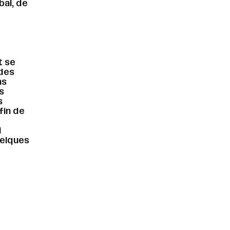
bal, de
t se
udes
ns
s
s
fin de
l
uelques