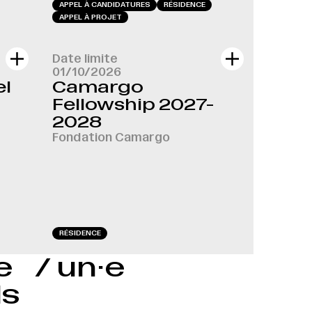
APPEL À CANDIDATURES
RÉSIDENCE
APPEL À PROJET
Date limite
01/10/2026
el
Camargo
Fellowship 2027-
2028
Fondation Camargo
RÉSIDENCE
le / un·e
ls