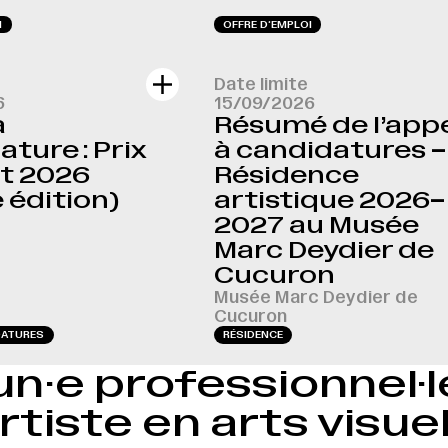
I
OFFRE D‘EMPLOI
Date limite
6
15/09/2026
à
Résumé de l’app
ture : Prix
à candidatures –
t 2026
Résidence
 édition)
artistique 2026–
2027 au Musée
Marc Deydier de
Cucuron
Musée Marc Deydier de
Cucuron
DATURES
RÉSIDENCE
un·e professionnel·
rtiste en arts visue