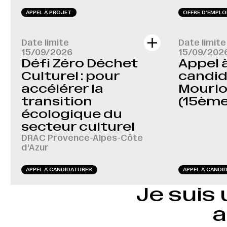
APPEL À PROJET
OFFRE D‘EMPLO
Date limite
Date limite
15/09/2026
15/09/202
Défi Zéro Déchet
Appel 
Culturel : pour
candida
accélérer la
Mourlo
transition
(15ème
écologique du
secteur culturel
DRAC Provence-Alpes-Côte
d’Azur
APPEL À CANDIDATURES
APPEL À CANDI
Je suis 
a