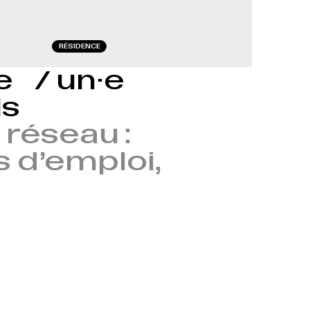
RÉSIDENCE
le / un·e
ls
réseau :
s d’emploi,
→