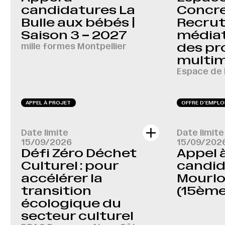
candidatures La
Concre
Bulle aux bébés |
Recru
Saison 3 – 2027
médiat
mille formes Montpellier
des pr
multi
Espace de 
APPEL À PROJET
OFFRE D‘EMPLO
Date limite
Date limite
15/09/2026
15/09/202
Défi Zéro Déchet
Appel 
Culturel : pour
candida
accélérer la
Mourlo
transition
(15ème
écologique du
secteur culturel