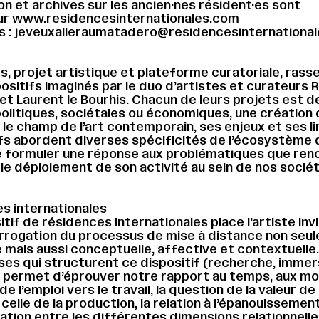
 et archives sur les ancien·nes résident·es sont
sur www.residencesinternationales.com
s : jeveuxalleraumatadero@residencesinternationa
, projet artistique et plateforme curatoriale, ras
positifs imaginés par le duo d’artistes et curateurs 
 et Laurent le Bourhis. Chacun de leurs projets est d
politiques, sociétales ou économiques, une création 
le champ de l’art contemporain, ses enjeux et ses li
fs abordent diverses spécificités de l’écosystème d
e formuler une réponse aux problématiques que ren
s le déploiement de son activité au sein de nos socié
s internationales
tif de résidences internationales place l’artiste inv
errogation du processus de mise à distance non seu
mais aussi conceptuelle, affective et contextuelle
ses qui structurent ce dispositif (recherche, immer
 permet d’éprouver notre rapport au temps, aux mo
de l’emploi vers le travail, la question de la valeur de 
celle de la production, la relation à l’épanouissemen
culation entre les différentes dimensions relationnell