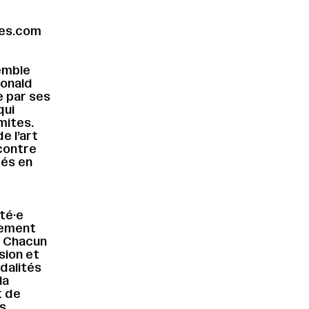
les.com
semble
Ronald
e par ses
qui
mites.
e l’art
contre
tés en
ité·e
lement
. Chacun
sion et
dalités
la
t de
es