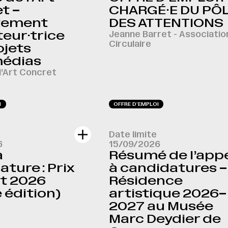
t –
CHARGÉ·E DU PÔ
tement
DES ATTENTIONS
eur·trice
Jeanne Barret - Associatio
Circulaire
ojets
médias
l’Art Concret
I
OFFRE D‘EMPLOI
Date limite
6
15/09/2026
à
Résumé de l’app
ture : Prix
à candidatures –
t 2026
Résidence
 édition)
artistique 2026–
2027 au Musée
Marc Deydier de