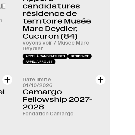
LE
candidatures
résidence de
n
territoire Musée
Marc Deydier,
Cucuron (84)
voyons voir / Musée Marc
Deydier
APPEL À CANDIDATURES
RÉSIDENCE
APPEL À PROJET
Date limite
01/10/2026
el
Camargo
Fellowship 2027-
2028
Fondation Camargo