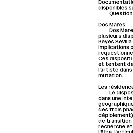
Documentation
disponibles 
Question
Dos Mares
Dos Mares
plusieurs dis
Reyes Sevilla
implications 
requestionne 
Ces dispositi
et tentent d
l’artiste dan
mutation.
Les résidence
Le disposi
dans une int
géographique 
des trois pha
déploiement)
de transition 
recherche et 
l’être, l’arti