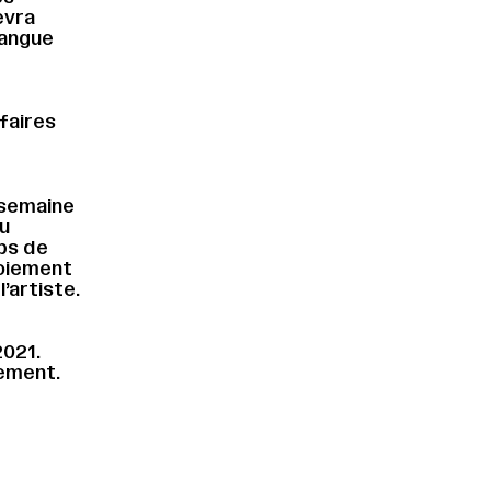
evra
langue
faires
 semaine
au
ps de
loiement
’artiste.
2021.
iement.