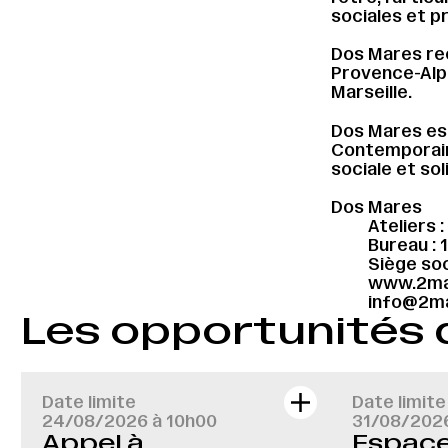
sociales et p
Dos Mares reç
Provence-Alpe
Marseille.
Dos Mares es
Contemporain
sociale et so
Dos Mares
Ateliers :
Bureau : 
Siège soc
www.2ma
info@2ma
Les opportunités
Date limite
Date limite
24/08/2026 à 10h00
31/08/202
Appel à
Espace 