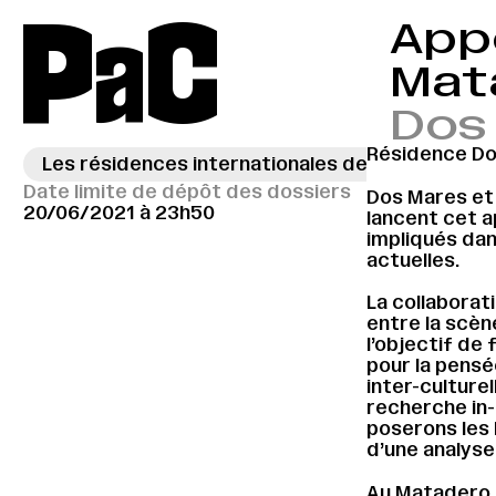
P
a
C
App
Mat
Dos
Résidence Do
Les résidences internationales de Dos Mares
Date limite de dépôt des dossiers
Dos Mares et
20/06/2021 à 23h50
lancent cet ap
impliqués dan
actuelles.
La collaborat
entre la scèn
l’objectif de
pour la pensée
inter-culturel
recherche in-
poserons les 
d’une analyse
Au Matadero M