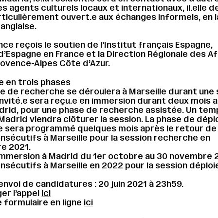
s agents culturels locaux et internationaux, il.elle d
ticulièrement ouvert.e aux échanges informels, en 
anglaise.
ce reçois le soutien de l’Institut français Espagne,
’Espagne en France et la Direction Régionale des Af
rovence-Alpes Côte d’Azur.
e en trois phases
e de recherche se déroulera à Marseille durant une
e invité.e sera reçu.e en immersion durant deux mois 
rid, pour une phase de recherche assistée. Un tem
 Madrid viendra clôturer la session. La phase de dép
 sera programmé quelques mois après le retour de l
onsécutifs à Marseille pour la session recherche en
e 2021.
immersion à Madrid du 1er octobre au 30 novembre 
onsécutifs à Marseille en 2022 pour la session déplo
envoi de candidatures : 20 juin 2021 à 23h59.
er l’appel
ici
e formulaire en ligne
ici