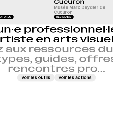
Cucuron
Musée Marc Deydier de
Cucuron
DATURES
RÉSIDENCE
un·e professionnel·
rtiste en arts visue
 aux ressources du 
ypes, guides, offre
rencontres pro…
Voir les outils
Voir les actions
→