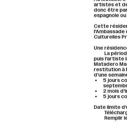
artistes et de
donc être par
espagnole ou 
Cette résiden
l’Ambassade d
Culturelles P
Une résidenc
La périod
puis l’artist
Matadero Mad
restitution à
d’une semaine
5 jours c
septembr
2 mois d’
5 jours c
Date limite d’
Télécharg
Remplir l