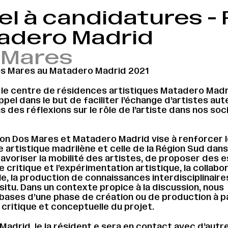
el à candidatures -
adero Madrid
 Mares
s Mares au Matadero Madrid 2021
→
 le centre de résidences artistiques Matadero Madr
pel dans le but de faciliter l’échange d’artistes aute
s des réflexions sur le rôle de l’artiste dans nos soc
ion Dos Mares et Matadero Madrid vise à renforcer l
e artistique madrilène et celle de la Région Sud dans
 favoriser la mobilité des artistes, de proposer des 
 critique et l’expérimentation artistique, la collabo
le, la production de connaissances interdisciplinaires
situ. Dans un contexte propice à la discussion, nous
bases d’une phase de création ou de production à pa
 critique et conceptuelle du projet.
adrid, le.la résident.e sera en contact avec d’autr