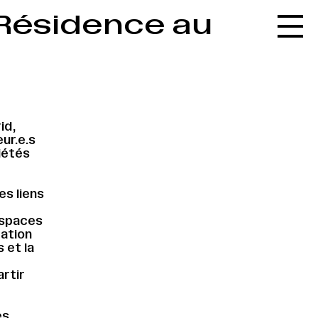
 Résidence au
Accueil
Le réseau
L'agenda
La carte
id,
Le festival
ur.e.s
iétés
Le lieu
Les ressources
es liens
Le journal
espaces
ration
Contact
 et la
Recherche
rtir
es