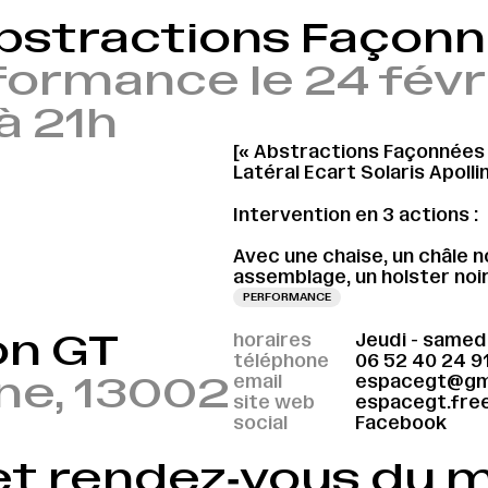
Abstractions Façonn
formance le 24 févr
à 21h
[« Abstractions Façonnées 
Latéral Ecart Solaris Apolli
Intervention en 3 actions :
Avec une chaise, un châle no
assemblage, un holster noir
PERFORMANCE
on GT
horaires
Jeudi - samedi
téléphone
06 52 40 24 9
ine, 13002
email
espacegt@gm
site web
espacegt.free
social
Facebook
et rendez‑vous du