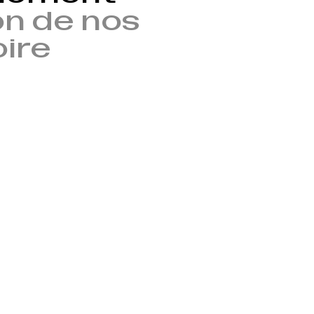
n de nos
oire