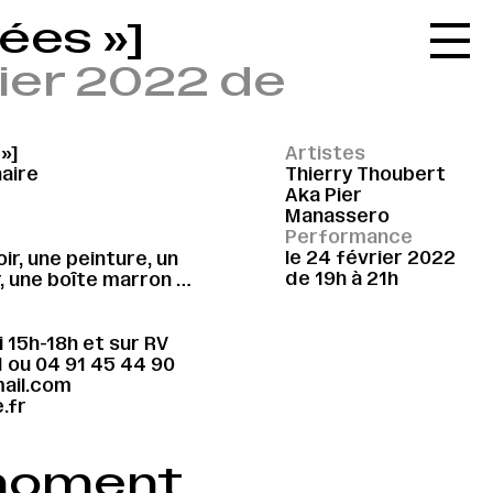
ées »]
Accueil
ier 2022 de
Le réseau
L'agenda
»]
Artistes
La carte
naire
Thierry Thoubert
Aka Pier
Le festival
Manassero
Performance
Le lieu
le 24 février 2022
ir, une peinture, un
de 19h à 21h
, une boîte marron …
Les ressources
Le journal
 15h-18h et sur RV
1
ou
04 91 45 44 90
Contact
ail.com
.fr
Recherche
 moment