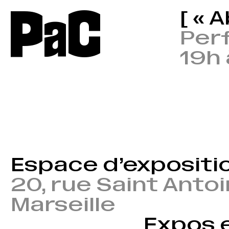
P
a
C
[ « 
Per
19h 
Espace d’expositi
20, rue Saint Anto
Marseille
Expos 