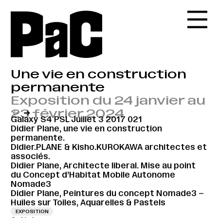
Une vie en construction
permanente
Exposition du 24 janvier au
23 février 2024
←
→
Galaxy S4 PSL Juillet 3 2017 021
Didier Plane, une vie en construction
permanente.
Didier.PLANE & Kisho.KUROKAWA architectes et
associés.
Didier Plane, Architecte liberal. Mise au point
du Concept d’Habitat Mobile Autonome
Nomade3
Didier Plane, Peintures du concept Nomade3 –
Huiles sur Toiles, Aquarelles & Pastels
EXPOSITION