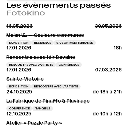
Les évènements passés
Fotokino
16.05.2026
30.05.2026
Ma’an معًا — Couleurs communes
EXPOSITION
RÉSIDENCE
SAISON MÉDITERRANÉE
17.01.2026
18h
Rencontre avec Idir Davaine
RENCONTRE AVEC L’ARTISTE
CONFÉRENCE
17.01.2026
07.03.2026
Sainte-Victoire
EXPOSITION
RENCONTRE AVEC L’ARTISTE
24.10.2025
de 18h à 21h
La Fabrique de Pinaffo & Pluvinage
CONFÉRENCE
TANGIBLE
12.10.2025
de 10h à 12h
Atelier « Puzzle Party »