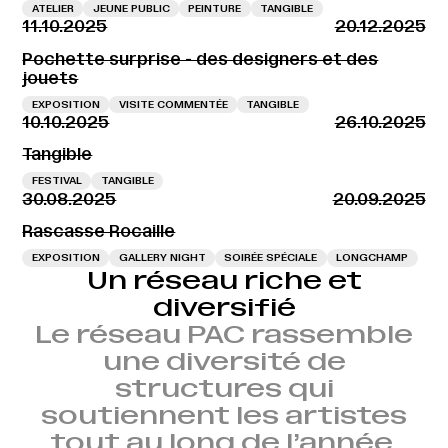
ATELIER
JEUNE PUBLIC
PEINTURE
TANGIBLE
11.10.2025
20.12.2025
Pochette surprise - des designers et des
jouets
EXPOSITION
VISITE COMMENTÉE
TANGIBLE
10.10.2025
26.10.2025
Tangible
FESTIVAL
TANGIBLE
30.08.2025
20.09.2025
Rascasse Rocaille
EXPOSITION
GALLERY NIGHT
SOIRÉE SPÉCIALE
LONGCHAMP
Un réseau riche et
diversifié
Le réseau PAC rassemble
une diversité de
structures qui
soutiennent les artistes
tout au long de l’année.