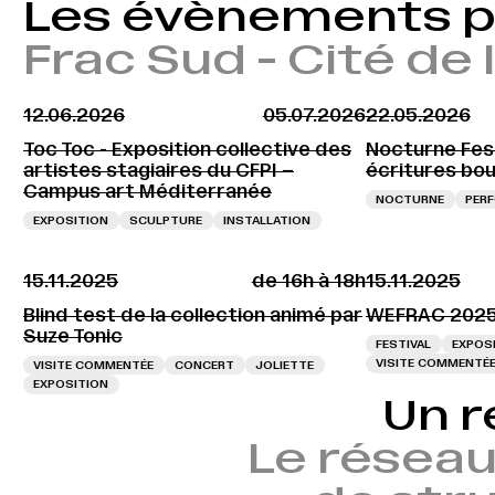
Les évènements 
Frac Sud - Cité de
12.06.2026
05.07.2026
22.05.2026
Toc Toc - Exposition collective des
Nocturne Fest
artistes stagiaires du CFPI –
écritures bou
Campus art Méditerranée
NOCTURNE
PER
EXPOSITION
SCULPTURE
INSTALLATION
15.11.2025
de 16h à 18h
15.11.2025
Blind test de la collection animé par
WEFRAC 202
Suze Tonic
FESTIVAL
EXPOS
VISITE COMMENTÉ
VISITE COMMENTÉE
CONCERT
JOLIETTE
EXPOSITION
Un r
Le réseau