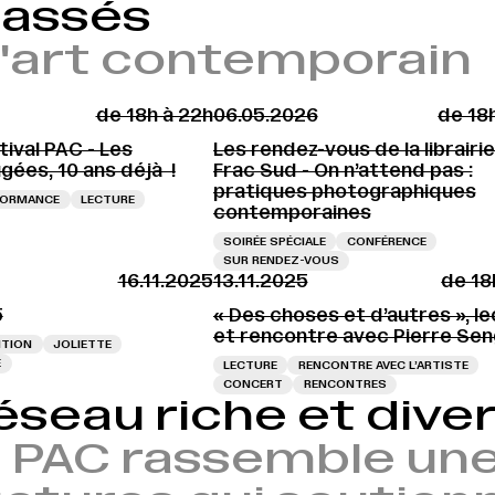
passés
 l'art contemporain
de 18h à 22h
06.05.2026
de 18
ival PAC - Les
Les rendez-vous de la librairi
gées, 10 ans déjà !
Frac Sud - On n’attend pas :
pratiques photographiques
FORMANCE
LECTURE
contemporaines
SOIRÉE SPÉCIALE
CONFÉRENCE
SUR RENDEZ-VOUS
16.11.2025
13.11.2025
de 18
5
« Des choses et d’autres », l
et rencontre avec Pierre Se
ITION
JOLIETTE
E
LECTURE
RENCONTRE AVEC L’ARTISTE
CONCERT
RENCONTRES
éseau riche et diver
 PAC rassemble une