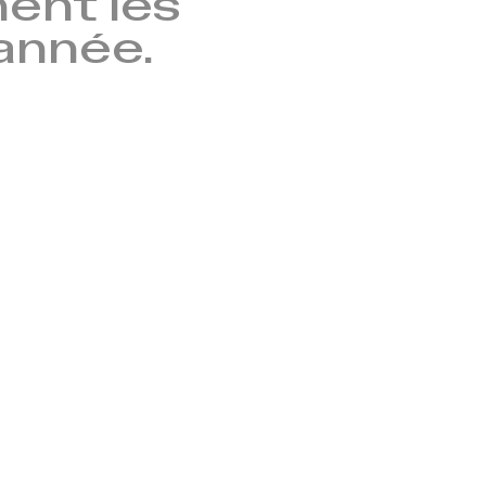
nent les
’année.
→