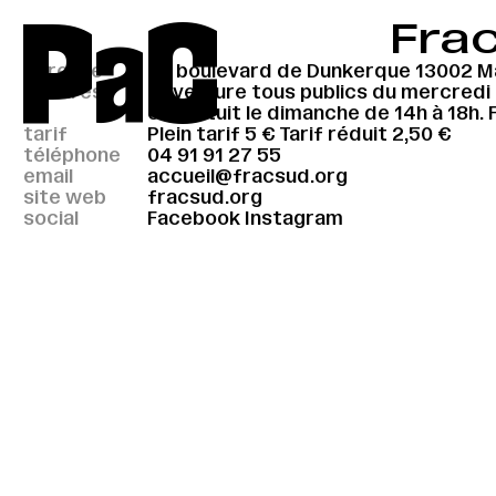
P
a
C
Frac
adresse
20 boulevard de Dunkerque 13002 Ma
horaires
Ouverture tous publics du mercredi 
et gratuit le dimanche de 14h à 18h. 
tarif
Plein tarif 5 € Tarif réduit 2,50 €
téléphone
04 91 91 27 55
email
accueil@fracsud.org
site web
fracsud.org
social
Facebook
Instagram