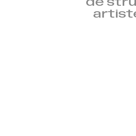
de stru
artist