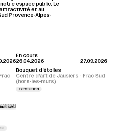
notre espace public. Le
’attractivité et au
Sud Provence-Alpes-
En cours
9.2026
26.04.2026
27.09.2026
Bouquet d’étoiles
Frac
Centre d’art de Jausiers - Frac Sud
(hors-les-murs)
EXPOSITION
2.2026
ISSAGE LE 04.12.2026 À 18H
VERNISSAGE LE 04.12.2026 À 18H
VERNISSAGE L
URE