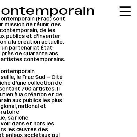
t contemporain
Accueil
contemporain (Frac) sont
Le réseau
ur mission de réunir des
 contemporain, de les
L'agenda
x publics et d’inventer
n à la création actuelle.
La carte
’un partenariat État-
s près de quarante ans
Le festival
x artistes contemporains.
Le lieu
 contemporain
seille, le Frac Sud – Cité
Les ressources
iche d’une collection de
entant 700 artistes. Il
Le journal
utien à la création et de
rain aux publics les plus
Contact
gional, national et
oratoire
Recherche
e, sa riche
oir dans et hors les
ers les œuvres des
t enjeux sociétaux qui