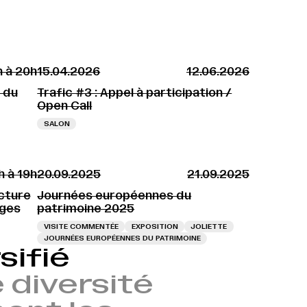
h à 20h
15.04.2026
12.06.2026
e du
Trafic #3 : Appel à participation /
Open Call
SALON
h à 19h
20.09.2025
21.09.2025
ecture
Journées européennes du
nges
patrimoine 2025
VISITE COMMENTÉE
EXPOSITION
JOLIETTE
JOURNÉES EUROPÉENNES DU PATRIMOINE
sifié
 diversité