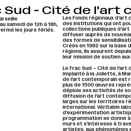
 Sud - Cité de l'ar
Les Fonds régionaux d’art 
rseille
des institutions qui ont po
au samedi de 12h à 18h,
collections publiques d’art
Fermé les jours fériés.
diffuser auprès de nouveau
des formes de sensibilisatio
Créés en 1982 sur la base d
régions, ils assurent depui
leur mission de soutien au
Le Frac Sud – Cité de l’art
Implanté à la Joliette, à Mar
de l’art contemporain est r
plus de 1500 œuvres représ
déploie ses activités de so
diffusion de l’art contempo
larges sur les territoires ré
international. Véritable lab
d’expérimentation artistiqu
programmation se donne à v
murs et s’intéresse à trav
artistes, aux phénomènes e