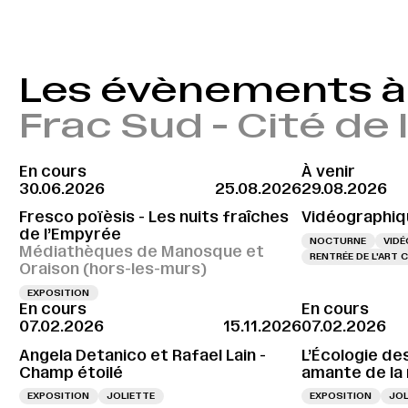
Les évènements à 
Frac Sud - Cité de
En cours
À venir
30.06.2026
25.08.2026
29.08.2026
Fresco poïèsis - Les nuits fraîches
Vidéographiq
de l’Empyrée
NOCTURNE
VIDÉ
Médiathèques de Manosque et
RENTRÉE DE L'ART
Oraison (hors-les-murs)
EXPOSITION
En cours
En cours
07.02.2026
15.11.2026
07.02.2026
Angela Detanico et Rafael Lain -
L’Écologie des
Champ étoilé
amante de la
EXPOSITION
JOLIETTE
EXPOSITION
JOL