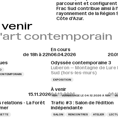
parcourent et configurent 
Frac Sud contribue ainsi à l
rayonnement de la Région 
Côte d’Azur.
venir
 l'art contemporain
En cours
de 18h à 22h
06.04.2026
20.0
ues
Odyssée contemporaine 3
Luberon — Montagne de Lure 
O
Sud (hors-les-murs)
 CONTEMPORAIN
EXPOSITION
À venir
15.11.2026
04.12.2026
06.1
VERNISSAGE LE 04.12.2026 À 18H
VERNISSAGE LE 04.12.2026 À 18H
VERN
 relations - La Forêt
Trafic #3 : Salon de l’édition
 mer
indépendante
IETTE
SALON
RENCONTRES
ATELIER
LECT