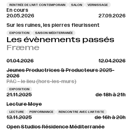
RENTRÉE DE L'ART CONTEMPORAIN
SALON
VERNISSAGE
En cours
20.05.2026
27.09.2026
Sur les ruines, les pierres fleurissent
EXPOSITION
SAISON MÉDITERRANÉE
Les évènements passés
Fræme
01.04.2026
12.04.2026
Jeunes Productrices & Producteurs 2025-
2026
PAC - le lieu (hors-les-murs)
EXPOSITION
21.11.2025
de 18h à 21h
Lecture Moye
LECTURE
PERFORMANCE
RENCONTRE AVEC L’ARTISTE
13.11.2025
de 16h à 20h
Open Studios Résidence Méditerranée