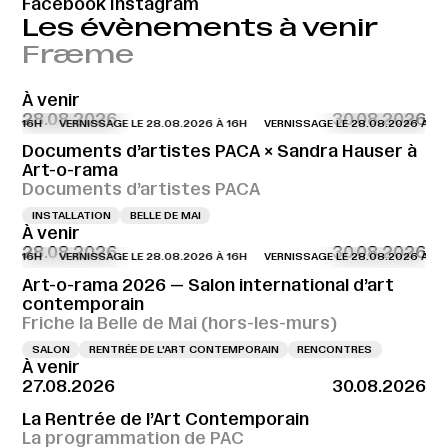
Facebook
Instagram
Les évènements à venir
Fræme
À venir
28.08.2026
30.08.2026
 À 16H
VERNISSAGE LE 28.08.2026 À 16H
VERNISSAGE LE 28.08.2026 À 16H
Documents d’artistes PACA × Sandra Hauser à
Art-o-rama
Documents d’artistes PACA
INSTALLATION
BELLE DE MAI
À venir
28.08.2026
30.08.2026
 À 16H
VERNISSAGE LE 28.08.2026 À 16H
VERNISSAGE LE 28.08.2026 À 16H
Art-o-rama 2026 — Salon international d’art
contemporain
Friche la Belle de Mai (hors-les-murs)
SALON
RENTRÉE DE L'ART CONTEMPORAIN
RENCONTRES
À venir
27.08.2026
30.08.2026
La Rentrée de l’Art Contemporain
La programmation de PAC