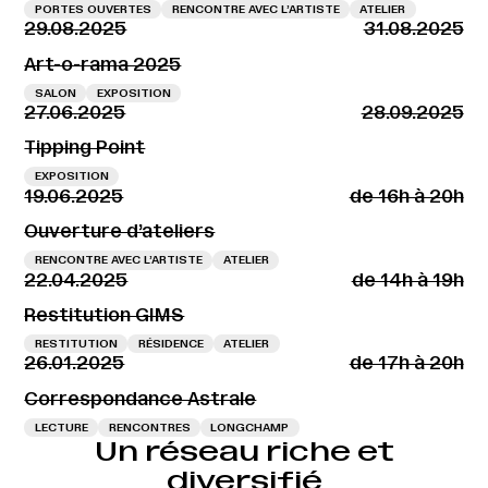
PORTES OUVERTES
RENCONTRE AVEC L’ARTISTE
ATELIER
29.08.2025
31.08.2025
Art-o-rama 2025
SALON
EXPOSITION
27.06.2025
28.09.2025
Tipping Point
EXPOSITION
19.06.2025
de 16h à 20h
Ouverture d’ateliers
RENCONTRE AVEC L’ARTISTE
ATELIER
22.04.2025
de 14h à 19h
Restitution GIMS
RESTITUTION
RÉSIDENCE
ATELIER
26.01.2025
de 17h à 20h
Correspondance Astrale
LECTURE
RENCONTRES
LONGCHAMP
Un réseau riche et
diversifié