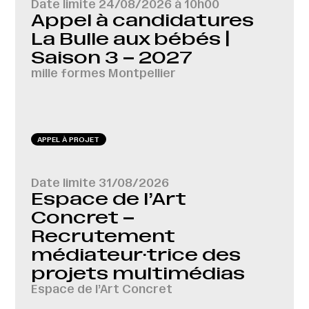
Date limite
24/08/2026 à 10h00
Appel à candidatures
La Bulle aux bébés |
Saison 3 – 2027
mille formes Montpellier
APPEL À PROJET
Date limite
31/08/2026
Espace de l’Art
Concret –
Recrutement
médiateur·trice des
projets multimédias
Espace de l’Art Concret