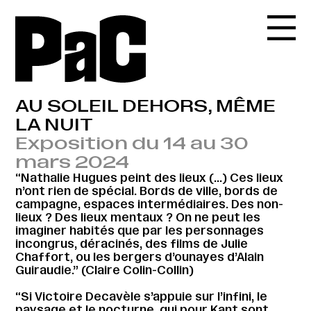
AU SOLEIL DEHORS, MÊME
LA NUIT
Exposition du 14 au 30
mars 2024
“Nathalie Hugues peint des lieux (…) Ces lieux
n’ont rien de spécial. Bords de ville, bords de
campagne, espaces intermédiaires. Des non-
lieux ? Des lieux mentaux ? On ne peut les
imaginer habités que par les personnages
incongrus, déracinés, des films de Julie
Chaffort, ou les bergers d’ounayes d’Alain
Guiraudie.” (Claire Colin-Collin)
“Si Victoire Decavèle s’appuie sur l’infini, le
paysage et le nocturne, qui pour Kant sont