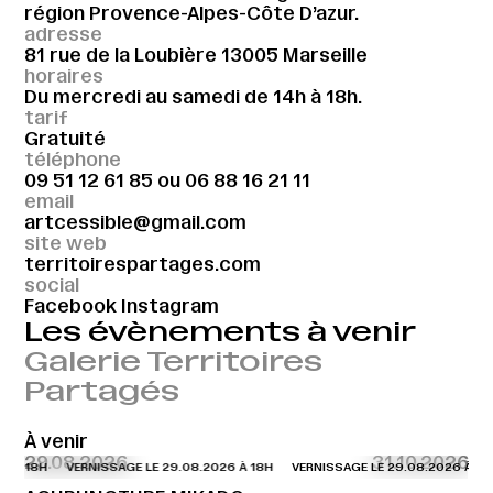
région Provence-Alpes-Côte D’azur.
adresse
81 rue de la Loubière 13005 Marseille
horaires
Du mercredi au samedi de 14h à 18h.
tarif
Gratuité
téléphone
09 51 12 61 85
ou
06 88 16 21 11
email
artcessible@gmail.com
site web
territoirespartages.com
social
Facebook
Instagram
Les évènements à venir
Galerie Territoires
Partagés
À venir
29.08.2026
31.10.2026
 À 18H
VERNISSAGE LE 29.08.2026 À 18H
VERNISSAGE LE 29.08.2026 À 18H