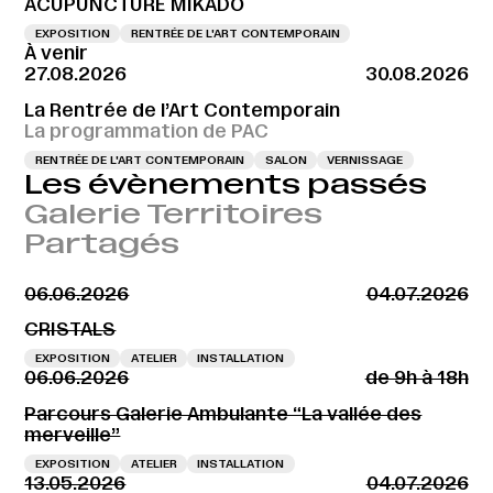
ACUPUNCTURE MIKADO
EXPOSITION
RENTRÉE DE L'ART CONTEMPORAIN
À venir
27.08.2026
30.08.2026
La Rentrée de l’Art Contemporain
La programmation de PAC
RENTRÉE DE L'ART CONTEMPORAIN
SALON
VERNISSAGE
Les évènements passés
Galerie Territoires
Partagés
06.06.2026
04.07.2026
CRISTALS
EXPOSITION
ATELIER
INSTALLATION
06.06.2026
de 9h à 18h
Parcours Galerie Ambulante “La vallée des
merveille”
EXPOSITION
ATELIER
INSTALLATION
13.05.2026
04.07.2026