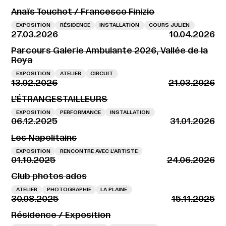
Anaïs Touchot / Francesco Finizio
EXPOSITION
RÉSIDENCE
INSTALLATION
COURS JULIEN
27.03.2026
10.04.2026
Parcours Galerie Ambulante 2026, Vallée de la
Roya
EXPOSITION
ATELIER
CIRCUIT
13.02.2026
21.03.2026
L’ÉTRANGESTAILLEURS
EXPOSITION
PERFORMANCE
INSTALLATION
06.12.2025
31.01.2026
Les Napolitains
EXPOSITION
RENCONTRE AVEC L’ARTISTE
01.10.2025
24.06.2026
Club photos ados
ATELIER
PHOTOGRAPHIE
LA PLAINE
30.08.2025
15.11.2025
Résidence / Exposition