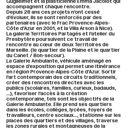
Guglielmet et la plasticienne Emma Jacolot qui
accompagnent chaque rencontre.
Depuis 28 ans ces projets n’ont cessé
d’évoluer, ils se sont renforcés par des
partenaires (avec le Frac Provence-Alpes-
Côte d’Azur en 2001, et la Villa Arson à Nice).
La galerie Territoires Partagés et l’atelier du
Presbytère poursuivent ce travail de
rencontre au cœur de deux Territoires de
Marseille. (le quartier de la Plaine et le quartier
du Canet / Bon-secour).
La Galerie Ambulante, véhicule aménagé en
espace d’exposition qui permet une itinérance
en région Provence-Alpes-Côte d’Azur. Sortir
l’art contemporain des circuits traditionnels,
créer des rencontres directes avec les
publics (scolaires, familles, curieux, badauds,
…), favoriser l’accès à la création
contemporaine, tels sont les objectifs de la
Galerie Ambulante. Elle prend ses quartiers
dans les écoles, collèges, lycées, foyers de
travailleurs, centre sociaux…, stationne sur les
places des quartiers et des villages, traverse
les zones rurales et montagneuses de la