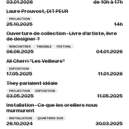
03.01.2026
de 10h à 17h
Laure Prouvost, DIT PEUR
PROJECTION
25.10.2025
14h
Ouverture de collection · Livre d’artiste, livre
de designer ?
RENCONTRES
TANGIBLE
FESTIVAL
06.06.2025
04.01.2026
Ali Cherri “Les Veilleurs”
EXPOSITION
17.05.2025
11.01.2026
They parlaient idéale
PROJECTION
EXPOSITION
03.05.2025
11.05.2025
Installation · Ce que les oreillers nous
murmurent
INSTALLATION
QUARTIERS SUD
26.10.2024
30.03.2025