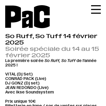
So Ruff, So Tuff 14 février
2025
Soirée spéciale du 14 au 15
février 2025
La première soirée
So Ruff, So Tuff
de l’année
2025 !
VITAL (Dj Set)
CONRAD PACK (Live)
DJ GONZ (Dj set)
JEAN REDONDO (Live)
Avec Ikse Soundsystem
Prix unique 10€
Billetterie en ligne
/ pas de ventes sur places