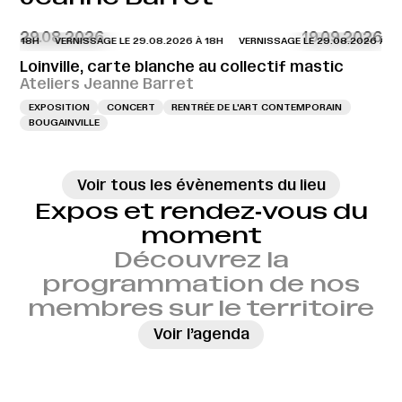
29.08.2026
19.09.2026
 À 18H
VERNISSAGE LE 29.08.2026 À 18H
VERNISSAGE LE 29.08.2026 À 18H
Loinville, carte blanche au collectif mastic
Ateliers Jeanne Barret
EXPOSITION
CONCERT
RENTRÉE DE L'ART CONTEMPORAIN
BOUGAINVILLE
Voir tous les évènements du lieu
Expos et rendez‑vous du
moment
Découvrez la
programmation de nos
membres sur le territoire
→
Voir l’agenda