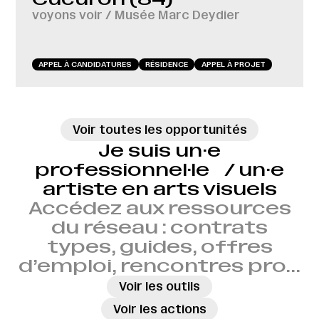
voyons voir / Musée Marc Deydier
APPEL À CANDIDATURES
RÉSIDENCE
APPEL À PROJET
Voir toutes les opportunités
Je suis un·e
professionnel·le / un·e
artiste en arts visuels
Accédez aux ressources
du réseau : contrats
types, guides, offres
d’emploi, rencontres pro…
→
Voir les outils
→
Voir les actions