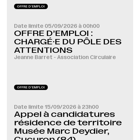
OFFRE D‘EMPLOI
Date limite
05/09/2026 à 00h00
OFFRE D’EMPLOI :
CHARGÉ·E DU PÔLE DES
ATTENTIONS
Jeanne Barret - Association Circulaire
OFFRE D‘EMPLOI
Date limite
15/09/2026 à 23h00
Appel à candidatures
résidence de territoire
Musée Marc Deydier,
Cucuron (84)