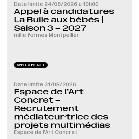
Date limite
24/08/2026 à 10h00
Appel à candidatures
La Bulle aux bébés |
Saison 3 – 2027
mille formes Montpellier
APPEL À PROJET
Date limite
31/08/2026
Espace de l’Art
Concret –
Recrutement
médiateur·trice des
projets multimédias
Espace de l’Art Concret