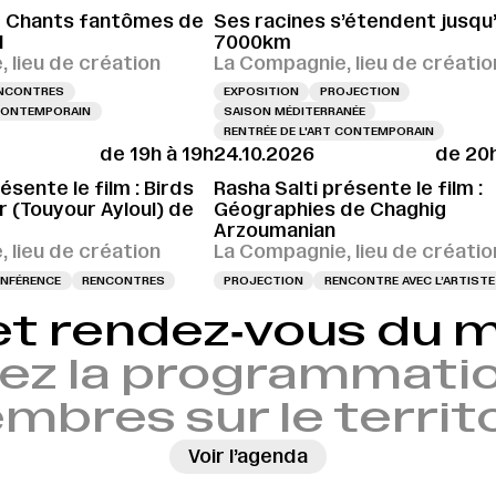
e Chants fantômes de
Ses racines s’étendent jusqu
l
7000km
 lieu de création
La Compagnie, lieu de créatio
NCONTRES
EXPOSITION
PROJECTION
 CONTEMPORAIN
SAISON MÉDITERRANÉE
RENTRÉE DE L'ART CONTEMPORAIN
de 19h à 19h
24.10.2026
de 20h
ésente le film : Birds
Rasha Salti présente le film :
 (Touyour Ayloul) de
Géographies de Chaghig
Arzoumanian
 lieu de création
La Compagnie, lieu de créatio
NFÉRENCE
RENCONTRES
PROJECTION
RENCONTRE AVEC L’ARTISTE
et rendez‑vous du
ez la programmatio
bres sur le territ
Voir l’agenda
→