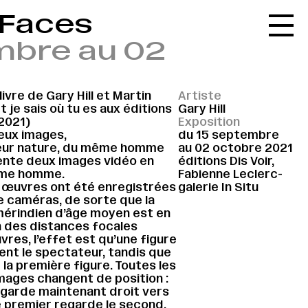
 Faces
Accueil
mbre au 02
Le réseau
L'agenda
livre de Gary Hill et Martin
Artiste
La carte
t je sais où tu es aux éditions
Gary Hill
(2021)
Exposition
Le festival
eux images,
du 15 septembre
eur nature, du même homme
au 02 octobre 2021
Le lieu
nte deux images vidéo en
éditions Dis Voir,
même homme.
Fabienne Leclerc-
Les ressources
 œuvres ont été enregistrées
galerie In Situ
 caméras, de sorte que la
Le journal
mérindien d’âge moyen est en
on des distances focales
Contact
vres, l’effet est qu’une figure
nt le spectateur, tandis que
Recherche
la première figure. Toutes les
images changent de position :
garde maintenant droit vers
e premier regarde le second.