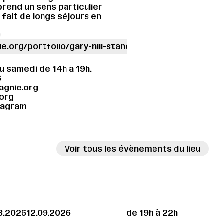
prend un sens particulier
 fait de longs séjours en
.org/portfolio/gary-hill-standing-apart-facing-fac
u samedi de 14h à 19h.
6
agnie.org
org
tagram
Voir tous les évènements du lieu
8.2026
12.09.2026
de 19h à 22h