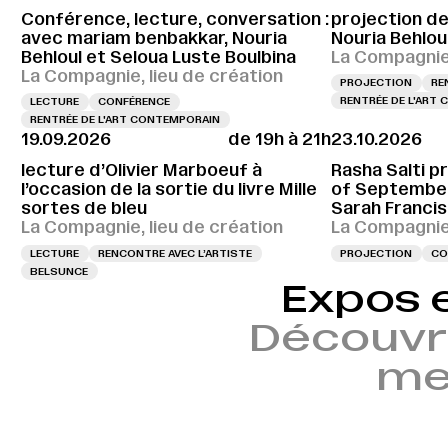
Conférence, lecture, conversation :
projection d
avec mariam benbakkar, Nouria
Nouria Behlou
Behloul et Seloua Luste Boulbina
La Compagnie,
La Compagnie, lieu de création
PROJECTION
RE
RENTRÉE DE L'ART
LECTURE
CONFÉRENCE
RENTRÉE DE L'ART CONTEMPORAIN
19.09.2026
de 19h à 21h
23.10.2026
lecture d’Olivier Marboeuf à
Rasha Salti pr
l’occasion de la sortie du livre Mille
of September
sortes de bleu
Sarah Francis
La Compagnie, lieu de création
La Compagnie,
LECTURE
RENCONTRE AVEC L’ARTISTE
PROJECTION
CO
BELSUNCE
Expos 
Découvr
mem