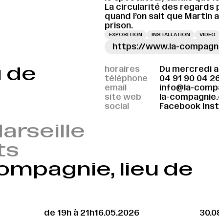
La circularité des regards 
quand l’on sait que Martin a
prison.
EXPOSITION
INSTALLATION
VIDÉO
https://www.la-compagnie
u de
horaires
Du mercredi a
téléphone
04 91 90 04 2
email
info@la-comp
site web
la-compagnie.
social
Facebook
Ins
arseille
ts
ompagnie, lieu de
de 19h à 21h
16.05.2026
30.0