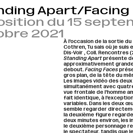
nding Apart/Facing
osition du 15 septe
obre 2021
À l’occasion de la sortie du 
Cothren, Tu sais où je suis e
Dis-Voir , Coll. Rencontres 
Standing Apart
présente d
approximativement grand
debout.
Facing Faces
prése
gros plan, de la tête du 
Les images vidéo des deux
simultanément avec quatre
vue frontale de l’homme a
fait identique, à l’excepti
variables. Dans les deux œu
semble regarder directeme
la deuxième figure regarde 
deux minutes environ, les 
le deuxième personnage re
le spectateur, tandis que l