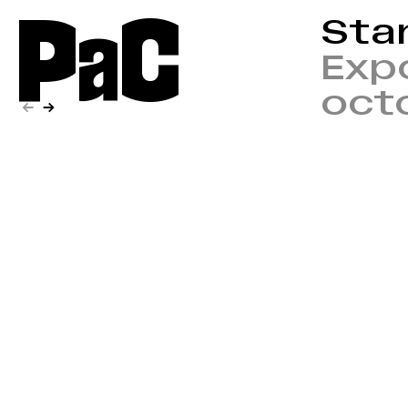
P
a
C
Sta
Exp
oct
←
→