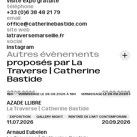
visite expo gratuite
téléphone
+33 (0)6 38 48 21 79
email
office@catherinebastide.com
site web
latraversemarseille.fr
social
Instagram
Autres évènements
proposés par La
Traverse | Catherine
Bastide
27.08.2026
20.09.2026
 À 18H
VERNISSAGE LE 28.08.2026 À 18H
VERNISSAGE LE 28.08.2026 À 18H
AZADE LLIBRE
La Traverse | Catherine Bastide
EXPOSITION
GALLERY NIGHT
RENTRÉE DE L'ART CONTEMPORAIN
11.07.2026
20.09.2026
Arnaud Eubelen