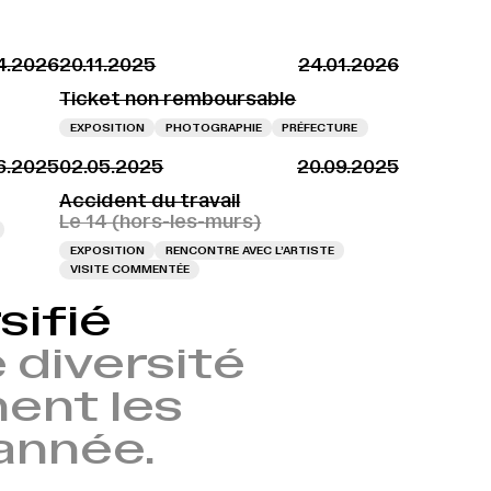
4.2026
20.11.2025
24.01.2026
Ticket non remboursable
EXPOSITION
PHOTOGRAPHIE
PRÉFECTURE
6.2025
02.05.2025
20.09.2025
Accident du travail
Le 14 (hors-les-murs)
EXPOSITION
RENCONTRE AVEC L’ARTISTE
VISITE COMMENTÉE
sifié
 diversité
nent les
’année.
→