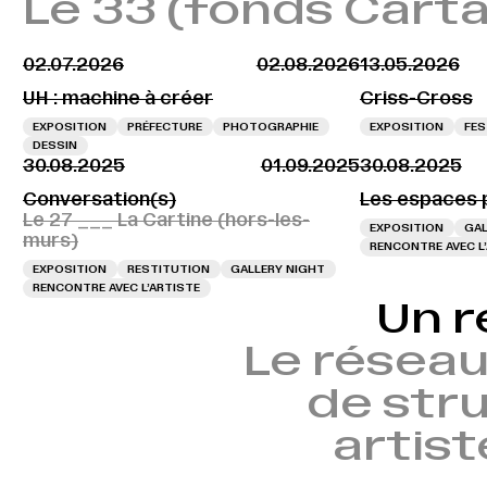
Le 33 (fonds Carta
02.07.2026
02.08.2026
13.05.2026
UH : machine à créer
Criss-Cross
EXPOSITION
PRÉFECTURE
PHOTOGRAPHIE
EXPOSITION
FES
DESSIN
30.08.2025
01.09.2025
30.08.2025
Conversation(s)
Les espaces 
Le 27 ___ La Cartine (hors-les-
EXPOSITION
GAL
murs)
RENCONTRE AVEC L
EXPOSITION
RESTITUTION
GALLERY NIGHT
RENCONTRE AVEC L’ARTISTE
Un r
Le réseau
de stru
artist