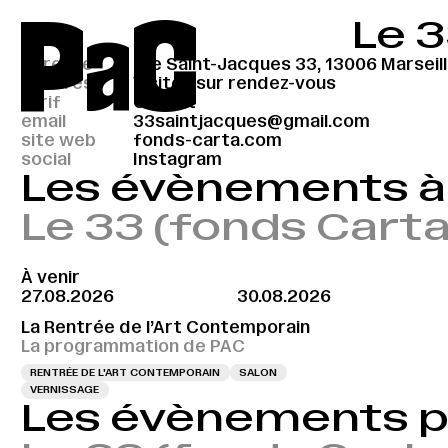
P
a
C
Le 3
adresse
rue Saint-Jacques 33, 13006 Marseil
horaires
Visites sur rendez-vous
tarif
Gratuit
email
33saintjacques@gmail.com
site web
fonds-carta.com
social
Instagram
Les évènements à 
Le 33 (fonds Carta
À venir
27.08.2026
30.08.2026
La Rentrée de l’Art Contemporain
La programmation de PAC
RENTRÉE DE L'ART CONTEMPORAIN
SALON
VERNISSAGE
Les évènements 