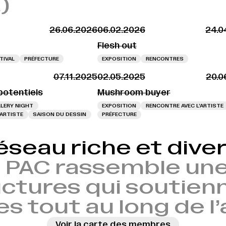
)
26.06.2026
06.02.2026
24.0
Flesh out
TIVAL
PRÉFECTURE
EXPOSITION
RENCONTRES
07.11.2025
02.05.2025
20.0
potentiels
Mushroom buyer
LERY NIGHT
EXPOSITION
RENCONTRE AVEC L’ARTISTE
’ARTISTE
SAISON DU DESSIN
PRÉFECTURE
éseau riche et diver
 PAC rassemble une
ctures qui soutien
es tout au long de l
Voir la carte des membres