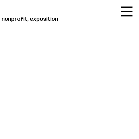
Accueil
nonprofit, exposition
Le réseau
L'agenda
La carte
Le festival
Le lieu
Les ressources
Le journal
Contact
Recherche