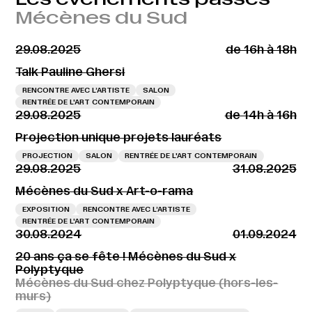
Mécènes du Sud
29.08.2025
de 16h à 18h
Talk Pauline Ghersi
RENCONTRE AVEC L’ARTISTE
SALON
RENTRÉE DE L'ART CONTEMPORAIN
29.08.2025
de 14h à 16h
Projection unique projets lauréats
PROJECTION
SALON
RENTRÉE DE L'ART CONTEMPORAIN
29.08.2025
31.08.2025
Mécènes du Sud x Art-o-rama
EXPOSITION
RENCONTRE AVEC L’ARTISTE
RENTRÉE DE L'ART CONTEMPORAIN
30.08.2024
01.09.2024
20 ans ça se fête ! Mécènes du Sud x
Polyptyque
Mécènes du Sud chez Polyptyque (hors-les-
murs)