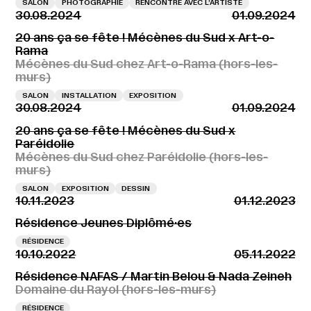
SALON
PHOTOGRAPHIE
RENCONTRE AVEC L’ARTISTE
30.08.2024
01.09.2024
20 ans ça se fête ! Mécènes du Sud x Art-o-
Rama
Mécènes du Sud chez Art-o-Rama (hors-les-
murs)
SALON
INSTALLATION
EXPOSITION
30.08.2024
01.09.2024
20 ans ça se fête ! Mécènes du Sud x
Paréidolie
Mécènes du Sud chez Paréidolie (hors-les-
murs)
SALON
EXPOSITION
DESSIN
10.11.2023
01.12.2023
Résidence Jeunes Diplômé·es
RÉSIDENCE
10.10.2022
05.11.2022
Résidence NAFAS / Martin Belou & Nada Zeineh
Domaine du Rayol (hors-les-murs)
RÉSIDENCE