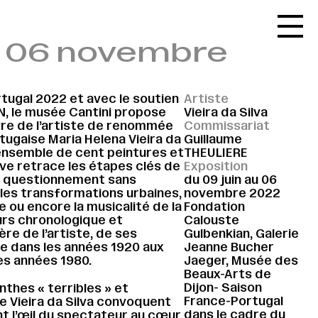
Accueil
au 06 novembre
Le réseau
L'agenda
tugal 2022 et avec le soutien
Artiste
La carte
, le musée Cantini propose
Vieira da Silva
re de l’artiste de renommée
Commissariat
Le festival
rtugaise Maria Helena Vieira da
Guillaume
 ensemble de cent peintures et
THEULIERE
Le lieu
ve retrace les étapes clés de
Exposition
n questionnement sans
du 09 juin au 06
Les ressources
 les transformations urbaines,
novembre 2022
 ou encore la musicalité de la
Fondation
Le journal
urs chronologique et
Calouste
re de l’artiste, de ses
Gulbenkian, Galerie
Contact
ne dans les années 1920 aux
Jeanne Bucher
s années 1980.
Jaeger, Musée des
Recherche
Beaux-Arts de
Dijon- Saison
thes « terribles » et
France-Portugal
 Vieira da Silva convoquent
dans le cadre du
nt l’œil du spectateur au cœur