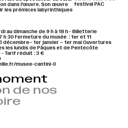
festival PAC
ion dans l’œuvre. Son œuvre
ir les prémices labyrinthiques
i au dimanche de 9 h à 18 h - Billetterie
7 h 30 Fermeture du musée : 1er et 11
 décembre– 1er janvier – 1er mai Ouvertures
es les lundis de Pâques et de Pentecôte
€ - Tarif réduit : 3 €
0
lle.fr/musee-cantini-0
 moment
n de nos
oire