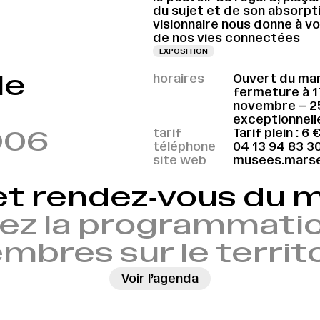
du sujet et de son absorpt
visionnaire nous donne à vo
de nos vies connectées
EXPOSITION
le
horaires
Ouvert du mard
fermeture à 1
novembre – 25
exceptionnell
006
tarif
Tarif plein : 6 
téléphone
04 13 94 83 3
site web
musees.marsei
et rendez‑vous du
ez la programmatio
bres sur le territ
Voir l’agenda
→