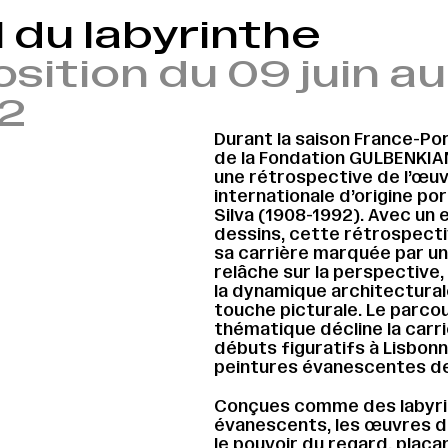
l du labyrinthe
sition du 09 juin 
2
Durant la saison France-Por
de la Fondation GULBENKIAN
une rétrospective de l’œuv
internationale d’origine po
Silva (1908-1992). Avec un
dessins, cette rétrospecti
sa carrière marquée par u
relâche sur la perspective,
la dynamique architecturale
touche picturale. Le parco
thématique décline la carriè
débuts figuratifs à Lisbon
peintures évanescentes de
Conçues comme des labyrin
évanescents, les œuvres de
le pouvoir du regard, plaça