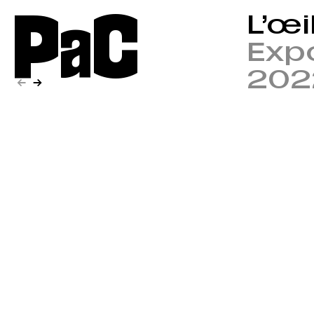
P
a
C
L’œi
Expo
202
←
→