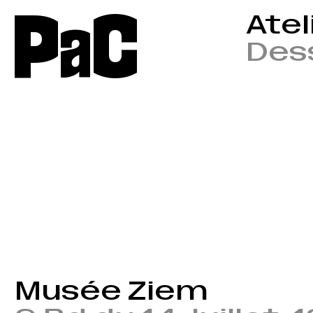
P
a
C
Atel
Dess
Musée Ziem