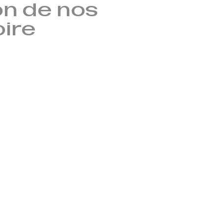
n de nos
oire