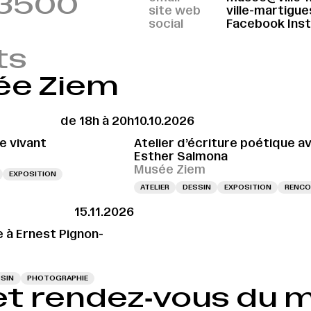
 13500
site web
ville-martigue
social
Facebook
Ins
ts
ée Ziem
de 18h à 20h
10.10.2026
e vivant
Atelier d’écriture poétique a
Esther Salmona
Musée Ziem
EXPOSITION
ATELIER
DESSIN
EXPOSITION
RENCO
15.11.2026
 à Ernest Pignon-
SIN
PHOTOGRAPHIE
et rendez‑vous du