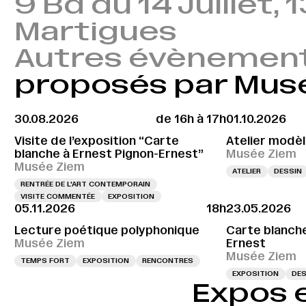
9 Bd du 14 Juillet,
Martigues
Autres évènemen
proposés par Mus
30.08.2026
de 16h à 17h
01.10.2026
Visite de l’exposition “Carte
Atelier modèl
blanche à Ernest Pignon-Ernest”
Musée Ziem
Musée Ziem
ATELIER
DESSIN
RENTRÉE DE L'ART CONTEMPORAIN
VISITE COMMENTÉE
EXPOSITION
05.11.2026
18h
23.05.2026
Lecture poétique polyphonique
Carte blanche
Musée Ziem
Ernest
Musée Ziem
TEMPS FORT
EXPOSITION
RENCONTRES
EXPOSITION
DES
Expos 