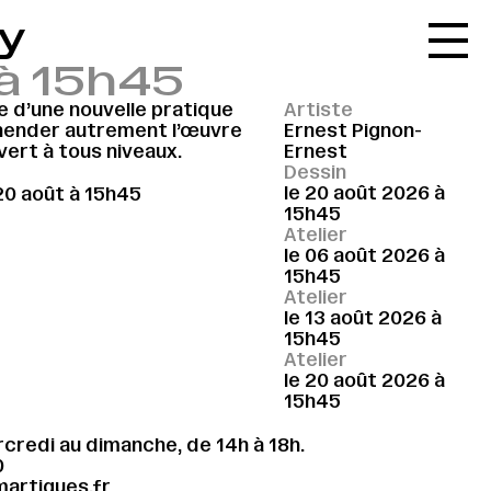
ty
Accueil
 à 15h45
Le réseau
e d’une nouvelle pratique
Artiste
L'agenda
hender autrement l’œuvre
Ernest Pignon-
vert à tous niveaux.
Ernest
La carte
Dessin
le 20 août 2026 à
 20 août à 15h45
Le festival
15h45
Atelier
Le lieu
le 06 août 2026 à
15h45
Les ressources
Atelier
le 13 août 2026 à
Le journal
15h45
Atelier
Contact
le 20 août 2026 à
15h45
Recherche
credi au dimanche, de 14h à 18h.
0
artigues.fr