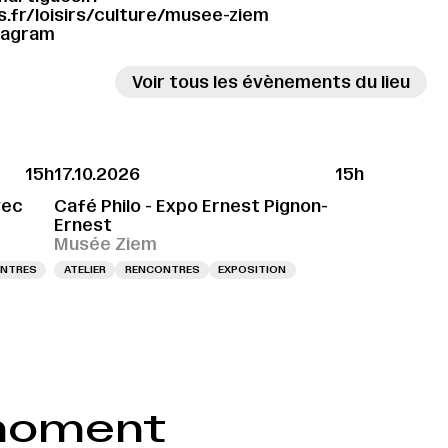
s.fr/loisirs/culture/musee-ziem
tagram
Voir tous les évènements du lieu
15h
17.10.2026
15h
vec
Café Philo - Expo Ernest Pignon-
Ernest
Musée Ziem
NTRES
ATELIER
RENCONTRES
EXPOSITION
 moment