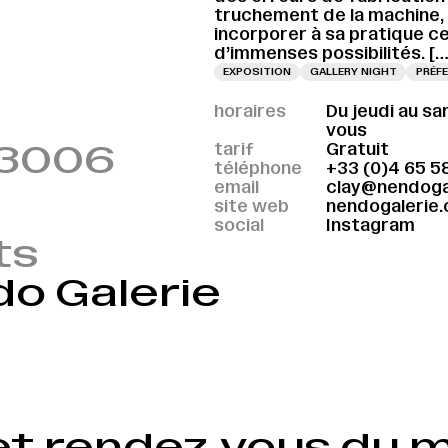
truchement de la machine, e
incorporer à sa pratique ce
d’immenses possibilités. […
EXPOSITION
GALLERY NIGHT
PRÉF
horaires
Du jeudi au sa
vous
 13006
tarif
Gratuit
téléphone
+33 (0)4 65 5
email
clay@nendoga
site web
nendogalerie
social
Instagram
ts
o Galerie
VERNISSAGE LE 29.08.2026 À 16H
VERNISSAGE LE 29.08.2026 À 16H
VERN
et rendez‑vous du