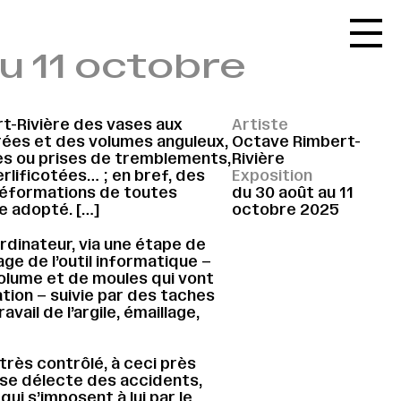
Accueil
u 11 octobre
Le réseau
L'agenda
rt-Rivière des vases aux
Artiste
La carte
rées et des volumes anguleux,
Octave Rimbert-
s ou prises de tremblements,
Rivière
Le festival
lificotées… ; en bref, des
Exposition
déformations de toutes
du 30 août au 11
Le lieu
ue adopté. […]
octobre 2025
Les ressources
’ordinateur, via une étape de
ge de l’outil informatique –
Le journal
volume et de moules qui vont
tion – suivie par des taches
Contact
vail de l’argile, émaillage,
Recherche
 très contrôlé, à ceci près
 se délecte des accidents,
ui s’imposent à lui par le