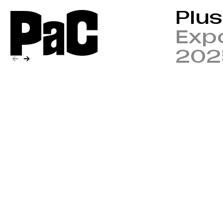
P
a
C
Plus
Expo
202
←
→