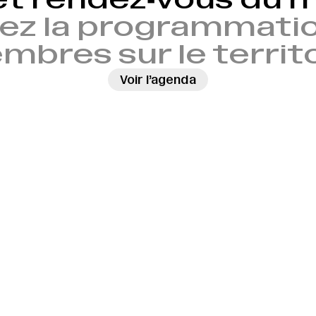
ez la programmatio
bres sur le territ
Voir l’agenda
→