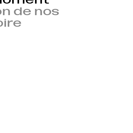
n de nos
oire