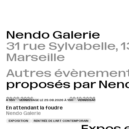
Nendo Galerie
31 rue Sylvabelle,
Marseille
Autres évènemen
proposés par Nend
29.08.2026
09.10.2026
6 À 16H
VERNISSAGE LE 29.08.2026 À 16H
VERNISSAGE LE 29.08.2026 À 16H
En attendant la foudre
Nendo Galerie
EXPOSITION
RENTRÉE DE L'ART CONTEMPORAIN
Expos 