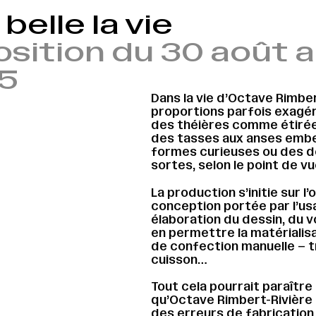
 belle la vie
sition du 30 août a
5
Dans la vie d’Octave Rimbe
proportions parfois exagé
des théières comme étirée
des tasses aux anses ember
formes curieuses ou des 
sortes, selon le point de v
La production s’initie sur l
conception portée par l’usa
élaboration du dessin, du 
en permettre la matérialisa
de confection manuelle – tra
cuisson…
Tout cela pourrait paraître
qu’Octave Rimbert-Rivière
des erreurs de fabrication q