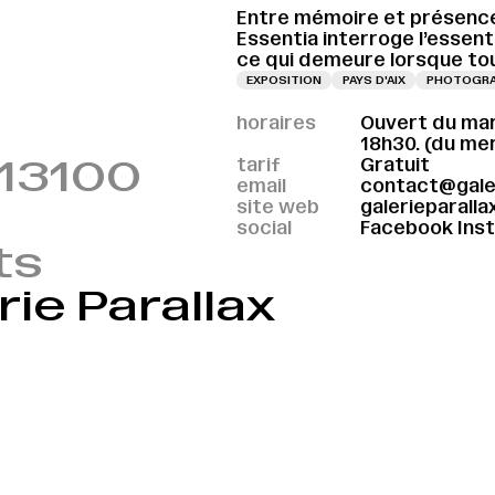
Entre mémoire et présenc
Essentia interroge l’essenti
ce qui demeure lorsque tou
EXPOSITION
PAYS D'AIX
PHOTOGRA
horaires
Ouvert du mar
18h30. (du me
 13100
tarif
Gratuit
email
contact@galer
site web
galerieparallax
social
Facebook
Ins
ts
ie Parallax
VERNISSAGE LE 09.09.2026 À 18H
VERNISSAGE LE 09.09.2026 À 18H
VERN