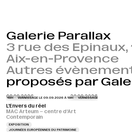
Galerie Parallax
3 rue des Epinaux,
Aix-en-Provence
Autres évènemen
proposés par Galer
09.09.2026
20.09.2026
 À 18H
VERNISSAGE LE 09.09.2026 À 18H
VERNISSAGE LE 09.09.2026 À 18H
L’Envers du réel
MAC Arteum – centre d’Art
Contemporain
EXPOSITION
JOURNÉES EUROPÉENNES DU PATRIMOINE