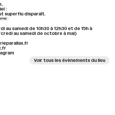
e,
el :
t superflu disparaît.
PHIE
di au samedi de 10h30 à 12h30 et de 15h à
rcredi au samedi de octobre à mai)
ieparallax.fr
.fr
tagram
Voir tous les évènements du lieu
ISSAGE LE 09.09.2026 À 18H