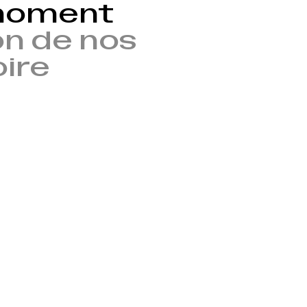
 moment
n de nos
oire