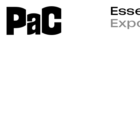
P
a
C
Ess
Expo