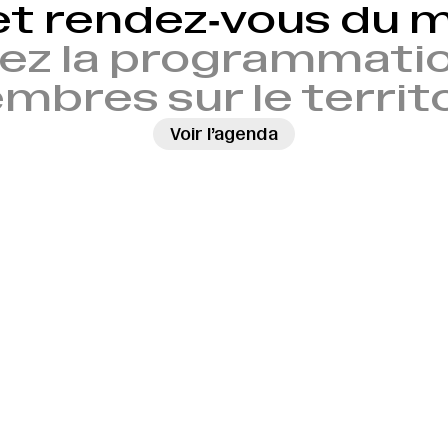
et rendez‑vous du
ez la programmatio
bres sur le territ
Voir l’agenda
→