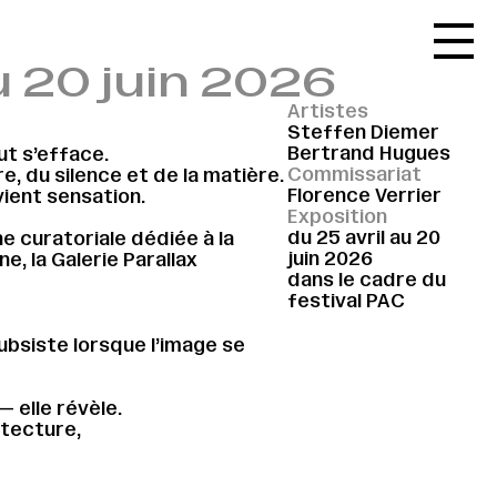
Accueil
u 20 juin 2026
Le réseau
Artistes
L'agenda
Steffen Diemer
Bertrand Hugues
t s’efface.
La carte
Commissariat
e, du silence et de la matière.
Florence Verrier
vient sensation.
Le festival
Exposition
du 25 avril au 20
ne curatoriale dédiée à la
Le lieu
juin 2026
, la Galerie Parallax
dans le cadre du
Les ressources
festival PAC
Le journal
ubsiste lorsque l’image se
Contact
 — elle révèle.
Recherche
itecture,