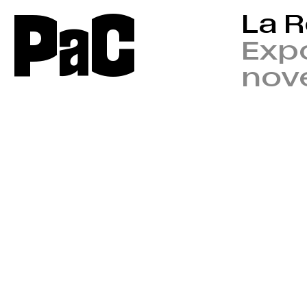
P
a
C
La R
Expo
nov