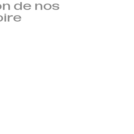
n de nos
oire