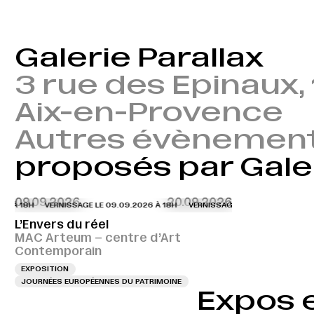
Galerie Parallax
3 rue des Epinaux,
Aix-en-Provence
Autres évènemen
proposés par Galer
09.09.2026
20.09.2026
 À 18H
VERNISSAGE LE 09.09.2026 À 18H
VERNISSAGE LE 09.09.2026 À 18H
L’Envers du réel
MAC Arteum – centre d’Art
Contemporain
EXPOSITION
JOURNÉES EUROPÉENNES DU PATRIMOINE
Expos 