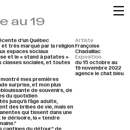
Accueil
e au 19
Le réseau
L'agenda
 récente d’un Québec
Artiste
La carte
et très marqué par la religion
Françoise
deux espaces sociaux
Chadaillac
Le festival
lise et le « stand à patates »
Exposition
 classes sociales, et toutes
du 15 octobre au
Le lieu
19 novembre 2022
agence le chat bleu
Les ressources
ai montré mes premières
ande surprise, et mon plus
Le journal
éblouissante de souvenirs, de
es du quotidien
Contact
s jusqu’à l’âge adulte,
ent des bribes de vie, mais en
Recherche
manentes qui tissent dans une
le dérisoire, la « tendre
maine.”
es cantines du détour” de