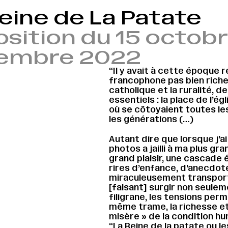
eine de La Patate
sition du 15 octobr
embre 2022
“Il y avait à cette époque
francophone pas bien riche 
catholique et la ruralité, 
essentiels : la place de l’ég
où se côtoyaient toutes les
les générations (…)
Autant dire que lorsque j’
photos a jailli à ma plus gr
grand plaisir, une cascade 
rires d’enfance, d’anecdot
miraculeusement transporté
[faisant] surgir non seulem
filigrane, les tensions per
même trame, la richesse et 
misère » de la condition hu
“La Reine de la patate ou l