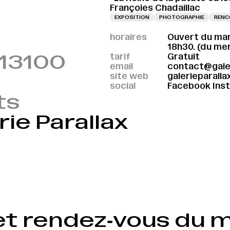
Françoies Chadaillac
EXPOSITION
PHOTOGRAPHIE
RENC
horaires
Ouvert du mar
18h30. (du me
 13100
tarif
Gratuit
email
contact@galer
site web
galerieparallax
social
Facebook
Ins
ts
ie Parallax
VERNISSAGE LE 09.09.2026 À 18H
VERNISSAGE LE 09.09.2026 À 18H
VER
et rendez‑vous du