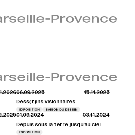
arseille-Provence
arseille-Provence
01.2026
06.09.2025
15.11.2025
Dess(t)ins visionnaires
EXPOSITION
SAISON DU DESSIN
2.2025
01.09.2024
03.11.2024
Depuis sous la terre jusqu’au ciel
EXPOSITION