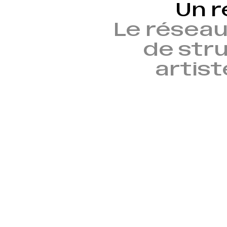
Un r
Le réseau
de stru
artist