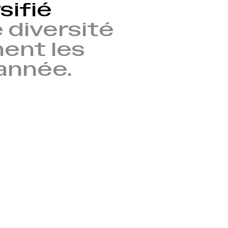
sifié
 diversité
nent les
’année.
→