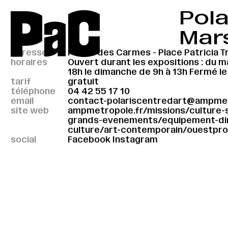
P
a
C
Pola
Mar
adresse
Forum des Carmes - Place Patricia 
horaires
Ouvert durant les expositions : du m
18h le dimanche de 9h à 13h Fermé le 
tarif
gratuit
téléphone
04 42 55 17 10
email
contact-polariscentredart@ampmet
site web
ampmetropole.fr/missions/culture-
grands-evenements/equipement-din
culture/art-contemporain/ouestpro
social
Facebook
Instagram