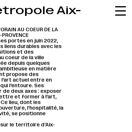
étropole Aix-
Accueil
Le réseau
ORAIN AU COEUR DE LA
L'agenda
E-PROVENCE
ses portes en juin 2022,
La carte
s liens durables avec les
sitions et des
Le festival
u coeur de la ville
risée depuis quelques
Le lieu
 ambitieuse en matière
ent propose des
Les ressources
l’art actuel entre en
ui l’entoure. Ses
Le journal
ur de deux axes : exposer
ttre et former à l’art,
Contact
e lieu, dont les
’ouverture, l’hospitalité, la
Recherche
vité, se positionne
ur le territoire d’Aix-