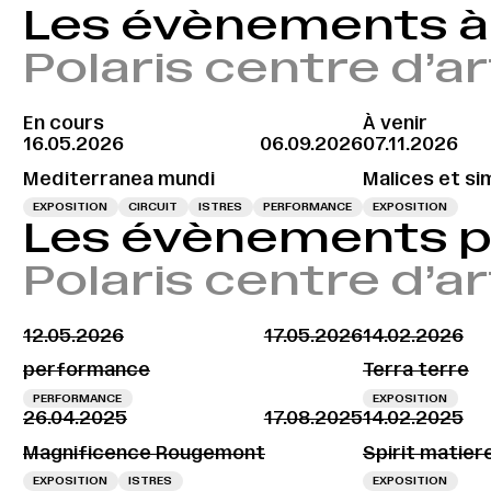
Les évènements à 
Polaris centre d’a
En cours
À venir
16.05.2026
06.09.2026
07.11.2026
Mediterranea mundi
Malices et si
EXPOSITION
CIRCUIT
ISTRES
PERFORMANCE
EXPOSITION
Les évènements 
Polaris centre d’a
12.05.2026
17.05.2026
14.02.2026
performance
Terra terre
PERFORMANCE
EXPOSITION
26.04.2025
17.08.2025
14.02.2025
Magnificence Rougemont
Spirit matier
EXPOSITION
ISTRES
EXPOSITION