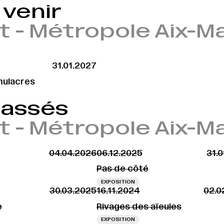
venir
rt - Métropole Aix-M
31.01.2027
mulacres
passés
rt - Métropole Aix-M
04.04.2026
06.12.2025
31.
Pas de côté
EXPOSITION
30.03.2025
16.11.2024
02.0
e
Rivages des aïeules
EXPOSITION