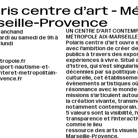
ris centre d’art - M
seille-Provence
UN CENTRE D’ART CONTEMP
Tranchand
MÉTROPOLE AIX-MARSEILL
ardi au samedi de 9h à
Polaris centre d’art ouvre 
lundi
avec l’ambition de créer de
publics à travers des expo
expériences à vivre. Situé a
ropole.fr
d’Istres, qui s’est singula
sport-nautisme-et-
décennies par sa politique
teret-metropolitain-
culturelle, cet établissem
vence.fr
évènements artistiques où 
résonnance avec le monde q
missions s’articulent auto
la création vivante, transme
notamment contemporain. C
5 valeurs sont la visibilité, l
transparence et l’interacti
comme le lieu
ressource des arts visuels s
Marseille-Provence.