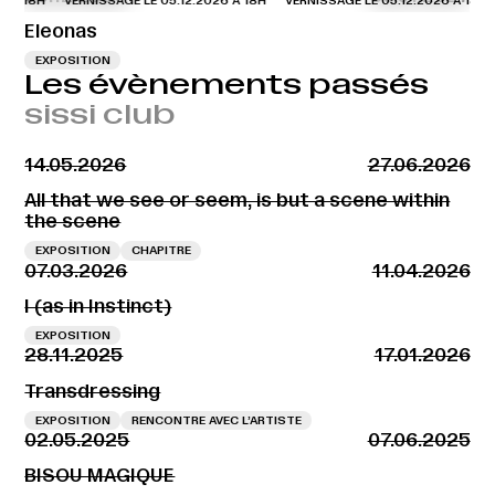
 À 18H
VERNISSAGE LE 05.12.2026 À 18H
VERNISSAGE LE 05.12.2026 À 18H
Eleonas
EXPOSITION
Les évènements passés
sissi club
14.05.2026
27.06.2026
All that we see or seem, is but a scene within
the scene
EXPOSITION
CHAPITRE
07.03.2026
11.04.2026
I (as in Instinct)
EXPOSITION
28.11.2025
17.01.2026
Transdressing
EXPOSITION
RENCONTRE AVEC L’ARTISTE
02.05.2025
07.06.2025
BISOU MAGIQUE