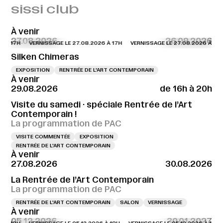
sissi club
À venir
27.08.2026
26.09.2026
 À 17H
VERNISSAGE LE 27.08.2026 À 17H
VERNISSAGE LE 27.08.2026 À 17H
Silken Chimeras
EXPOSITION
RENTRÉE DE L'ART CONTEMPORAIN
À venir
29.08.2026
de 16h à 20h
Visite du samedi · spéciale Rentrée de l’Art
Contemporain !
La programmation de PAC
VISITE COMMENTÉE
EXPOSITION
RENTRÉE DE L'ART CONTEMPORAIN
À venir
27.08.2026
30.08.2026
La Rentrée de l’Art Contemporain
La programmation de PAC
RENTRÉE DE L'ART CONTEMPORAIN
SALON
VERNISSAGE
À venir
05.12.2026
30.01.2027