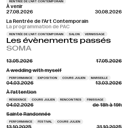
RENTRÉE DE L'ART CONTEMPORAIN
À venir
27.08.2026
30.08.2026
La Rentrée de l’Art Contemporain
La programmation de PAC
RENTRÉE DE L'ART CONTEMPORAIN
SALON
VERNISSAGE
Les évènements passés
SOMA
13.05.2026
17.05.2026
A wedding with myself
PERFORMANCE
EXPOSITION
COURS JULIEN
MARSEILLE
04.03.2026
13.03.2026
À l’attention
RÉSIDENCE
COURS JULIEN
RENCONTRES
FINISSAGE
04.02.2026
de 18h à 19h
Sainte Randonnée
PERFORMANCE
FESTIVAL
COURS JULIEN
13.10.2025
31.10.2025