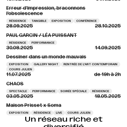
Erreur d’impression, braconnons
l’obsolescence
RÉSIDENCE
TANGIBLE
EXPOSITION
CONFÉRENCE
28.09.2025
28.10.2025
PAUL GARCIN / LÉA PUISSANT
RÉSIDENCE
PERFORMANCE
30.08.2025
14.09.2025
Dessiner dans un monde mauvais
EXPOSITION
GALLERY NIGHT
RENTRÉE DE L'ART CONTEMPORAIN
COURS JULIEN
11.07.2025
de 19h à 2h
CHAOS
SPECTACLE
PERFORMANCE
SOIRÉE SPÉCIALE
RÉSIDENCE
03.05.2025
18.05.2025
Maison Prisset x Soma
EXPOSITION
RÉSIDENCE
LIVE
COURS JULIEN
Un réseau riche et
diversifié