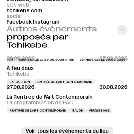
site web
tchikebe.com
social
Facebook
Instagram
Autres évènements
proposés par
Tchikebe
29.08.2026
25.09.2026
 À 18H
VERNISSAGE LE 29.08.2026 À 18H
VERNISSAGE LE 29.08.2026 À 18H
À feu doux
Tchikebe
EXPOSITION
RENTRÉE DE L'ART CONTEMPORAIN
27.08.2026
30.08.2026
La Rentrée de l’Art Contemporain
La programmation de PAC
RENTRÉE DE L'ART CONTEMPORAIN
SALON
VERNISSAGE
Voir tous les évènements du lieu